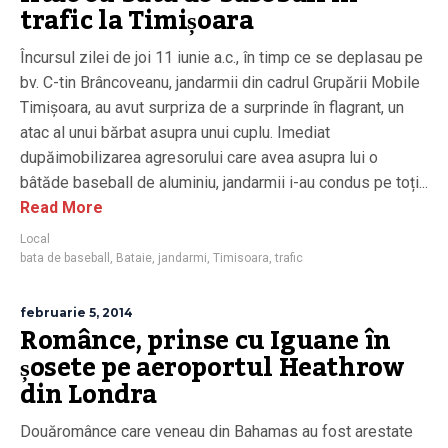
trafic la Timișoara
Încursul zilei de joi 11 iunie a.c., în timp ce se deplasau pe
bv. C-tin Brâncoveanu, jandarmii din cadrul Grupării Mobile
Timișoara, au avut surpriza de a surprinde în flagrant, un
atac al unui bărbat asupra unui cuplu. Imediat
dupăimobilizarea agresorului care avea asupra lui o
bâtăde baseball de aluminiu, jandarmii i-au condus pe toți...
Read More
Local
bata de baseball
,
Bataie
,
jandarmi
,
Timisoara
,
trafic
februarie 5, 2014
Românce, prinse cu Iguane în
șosete pe aeroportul Heathrow
din Londra
Douăromânce care veneau din Bahamas au fost arestate