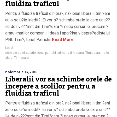
fluidiza traficul
Pentru a fluidiza traficul din ora?, na?ional liberalii timi?eni
au o solu?ie inedit?. Ei vor s? schimbe orele la care unit??
ile de nv???mnt din Timi?oara ?i ncep cursurile, precum ?i
orarul marilor companii. Ideea i apar?ine vicepre?edintelui
PNL Timi?, Ionel Patrichi.
Read More
Local
comisie de circulatie
,
ionel patrichi
,
primaria timisoara
,
Timisoara
,
trafic
,
ziarul Timisoara
noiembrie 13, 2010
Liberalii vor sa schimbe orele de
incepere a scolilor pentru a
fluidiza traficul
Pentru a fluidiza traficul din ora?, na?ional liberalii timi?eni
au o solu?ie inedit?. Ei vor s? schimbe orele la care unit??
ile de nv???mnt din Timi?oara ?i ncep cursurile, precum ?i