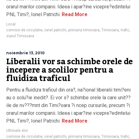
orarul marilor companii. Ideea i apar?ine vicepre?edintelui
PNL Timi?, Ionel Patrichi.
Read More
Local
comisie de circulatie
,
ionel patrichi
,
primaria timisoara
,
Timisoara
,
trafic
,
ziarul Timisoara
noiembrie 13, 2010
Liberalii vor sa schimbe orele de
incepere a scolilor pentru a
fluidiza traficul
Pentru a fluidiza traficul din ora?, na?ional liberalii timi?eni
au o solu?ie inedit?. Ei vor s? schimbe orele la care unit??
ile de nv???mnt din Timi?oara ?i ncep cursurile, precum ?i
orarul marilor companii. Ideea i apar?ine vicepre?edintelui
PNL Timi?, Ionel Patrichi.
Read More
Ultimele stiri
comisie de circulatie
,
ionel patrichi
,
primaria timisoara
,
Timisoara
,
trafic
,