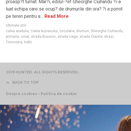
proasp?t turnat. Mar?i, edilul-?ef Gheorghe Ciuhandu ?i-a
luat echipa care se ocup? de drumurile din ora? ?i a pornit
pe teren pentru a…
Read More
Ultimele stiri
calea aradului
,
Calea buziasului
,
circulatie
,
drumuri
,
Gheorghe Ciuhandu
,
primarie
,
ronat
,
strada Busuioc
,
strada Liege
,
strada Olarilor
,
strazi
,
Timisoara
,
trafic
2019 HUNTED. ALL RIGHTS RESERVED.
BACK TO TOP
Despre cookies – Politica de cookie