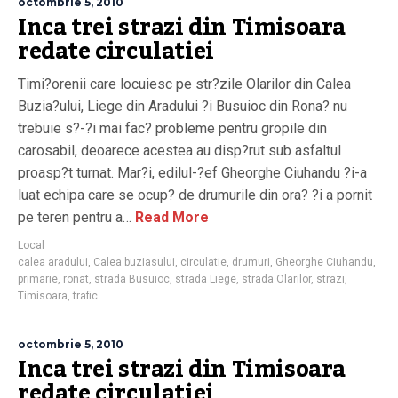
octombrie 5, 2010
Inca trei strazi din Timisoara
redate circulatiei
Timi?orenii care locuiesc pe str?zile Olarilor din Calea
Buzia?ului, Liege din Aradului ?i Busuioc din Rona? nu
trebuie s?-?i mai fac? probleme pentru gropile din
carosabil, deoarece acestea au disp?rut sub asfaltul
proasp?t turnat. Mar?i, edilul-?ef Gheorghe Ciuhandu ?i-a
luat echipa care se ocup? de drumurile din ora? ?i a pornit
pe teren pentru a…
Read More
Local
calea aradului
,
Calea buziasului
,
circulatie
,
drumuri
,
Gheorghe Ciuhandu
,
primarie
,
ronat
,
strada Busuioc
,
strada Liege
,
strada Olarilor
,
strazi
,
Timisoara
,
trafic
octombrie 5, 2010
Inca trei strazi din Timisoara
redate circulatiei