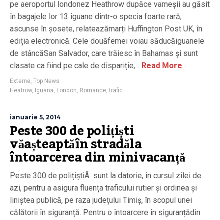
pe aeroportul londonez Heathrow dupăce vameșii au găsit
în bagajele lor 13 iguane dintr-o specia foarte rară,
ascunse în șosete, relateazămarți Huffington Post UK, în
ediția electronică. Cele douăfemei voiau săducăiguanele
de stâncăSan Salvador, care trăiesc în Bahamas și sunt
clasate ca fiind pe cale de dispariție,...
Read More
Externe
,
Top News
Heatrow
,
Iguana
,
London
,
Romance
,
trafic
ianuarie 5, 2014
Peste 300 de polițiști
văașteaptăîn stradăla
întoarcerea din minivacanță
Peste 300 de polițiștiÂ sunt la datorie, în cursul zilei de
azi, pentru a asigura fluența traficului rutier și ordinea și
liniștea publică, pe raza județului Timiș, în scopul unei
călătorii în siguranță. Pentru o întoarcere în siguranțădin