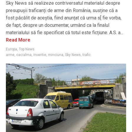
Sky News să realizeze contriversatul materialul despre
presupușii traficanți de arme din România, susține că a
fost păcălit de aceștia, fiind anunțat că urma s[ fie vorba,
de fapt, despre un documentar, urmând ca la finalul
materialului să fie specificat că totul este ficțiune. A.S. a...
Read More
Europa
,
Top News
arme
,
cacialma
,
inventie
,
minciuna
,
Sky News
,
trafic