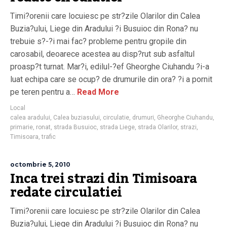
Timi?orenii care locuiesc pe str?zile Olarilor din Calea
Buzia?ului, Liege din Aradului ?i Busuioc din Rona? nu
trebuie s?-?i mai fac? probleme pentru gropile din
carosabil, deoarece acestea au disp?rut sub asfaltul
proasp?t turnat. Mar?i, edilul-?ef Gheorghe Ciuhandu ?i-a
luat echipa care se ocup? de drumurile din ora? ?i a pornit
pe teren pentru a…
Read More
Local
calea aradului
,
Calea buziasului
,
circulatie
,
drumuri
,
Gheorghe Ciuhandu
,
primarie
,
ronat
,
strada Busuioc
,
strada Liege
,
strada Olarilor
,
strazi
,
Timisoara
,
trafic
octombrie 5, 2010
Inca trei strazi din Timisoara
redate circulatiei
Timi?orenii care locuiesc pe str?zile Olarilor din Calea
Buzia?ului, Liege din Aradului ?i Busuioc din Rona? nu