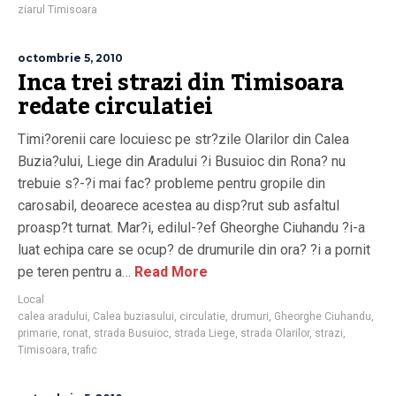
ziarul Timisoara
octombrie 5, 2010
Inca trei strazi din Timisoara
redate circulatiei
Timi?orenii care locuiesc pe str?zile Olarilor din Calea
Buzia?ului, Liege din Aradului ?i Busuioc din Rona? nu
trebuie s?-?i mai fac? probleme pentru gropile din
carosabil, deoarece acestea au disp?rut sub asfaltul
proasp?t turnat. Mar?i, edilul-?ef Gheorghe Ciuhandu ?i-a
luat echipa care se ocup? de drumurile din ora? ?i a pornit
pe teren pentru a…
Read More
Local
calea aradului
,
Calea buziasului
,
circulatie
,
drumuri
,
Gheorghe Ciuhandu
,
primarie
,
ronat
,
strada Busuioc
,
strada Liege
,
strada Olarilor
,
strazi
,
Timisoara
,
trafic