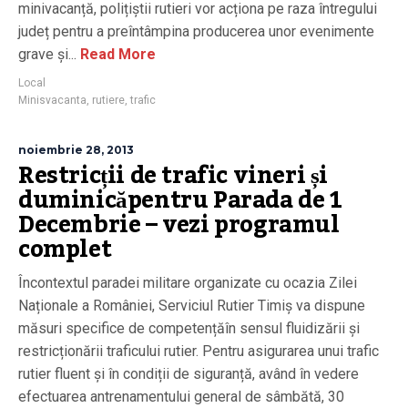
minivacanță, polițiștii rutieri vor acționa pe raza întregului
județ pentru a preîntâmpina producerea unor evenimente
grave și...
Read More
Local
Minisvacanta
,
rutiere
,
trafic
noiembrie 28, 2013
Restricții de trafic vineri și
duminicăpentru Parada de 1
Decembrie – vezi programul
complet
Încontextul paradei militare organizate cu ocazia Zilei
Naționale a României, Serviciul Rutier Timiș va dispune
măsuri specifice de competențăîn sensul fluidizării și
restricționării traficului rutier. Pentru asigurarea unui trafic
rutier fluent și în condiții de siguranță, având în vedere
efectuarea antrenamentului general de sâmbătă, 30