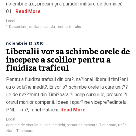
noiembrie a.c., precum și a paradei militare de duminică,
01...
Read More
Local
1 Decembrie
,
defilare
,
parada
,
restrictii
,
trafic
noiembrie 13, 2010
Liberalii vor sa schimbe orele de
incepere a scolilor pentru a
fluidiza traficul
Pentru a fluidiza traficul din ora?, na?ional liberalii timi?eni
au o solu?ie inedit?. Ei vor s? schimbe orele la care unit??
ile de nv???mnt din Timi?oara ?i ncep cursurile, precum ?i
orarul marilor companii. Ideea i apar?ine vicepre?edintelui
PNL Timi?, Ionel Patrichi.
Read More
Local
comisie de circulatie
,
ionel patrichi
,
primaria timisoara
,
Timisoara
,
trafic
,
ziarul Timisoara