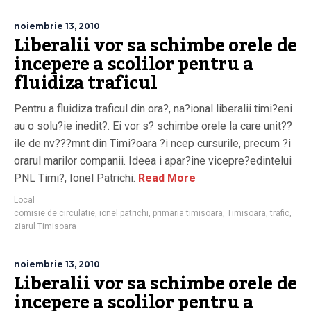
noiembrie 13, 2010
Liberalii vor sa schimbe orele de
incepere a scolilor pentru a
fluidiza traficul
Pentru a fluidiza traficul din ora?, na?ional liberalii timi?eni
au o solu?ie inedit?. Ei vor s? schimbe orele la care unit??
ile de nv???mnt din Timi?oara ?i ncep cursurile, precum ?i
orarul marilor companii. Ideea i apar?ine vicepre?edintelui
PNL Timi?, Ionel Patrichi.
Read More
Local
comisie de circulatie
,
ionel patrichi
,
primaria timisoara
,
Timisoara
,
trafic
,
ziarul Timisoara
noiembrie 13, 2010
Liberalii vor sa schimbe orele de
incepere a scolilor pentru a