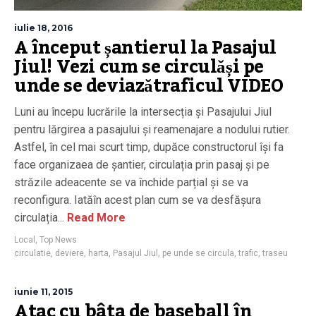
iulie 18, 2016
A început șantierul la Pasajul
Jiul! Vezi cum se circulăși pe
unde se deviazătraficul VIDEO
Luni au începu lucrările la intersecția și Pasajului Jiul
pentru lărgirea a pasajului și reamenajare a nodului rutier.
Astfel, în cel mai scurt timp, dupăce constructorul își fa
face organizaea de șantier, circulația prin pasaj și pe
străzile adeacente se va închide parțial și se va
reconfigura. Iatăîn acest plan cum se va desfășura
circulația...
Read More
Local
,
Top News
circulatie
,
deviere
,
harta
,
Pasajul Jiul
,
pe unde se circula
,
trafic
,
traseu
iunie 11, 2015
Atac cu bâta de baseball în