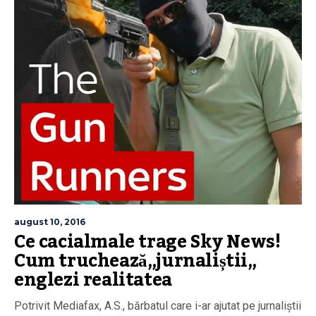
august 10, 2016
Ce cacialmale trage Sky News!
Cum truchează„jurnaliștii„
englezi realitatea
Potrivit Mediafax, A.S., bărbatul care i-ar ajutat pe jurnaliștii