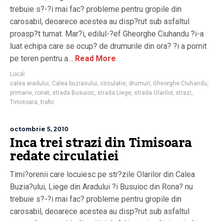
trebuie s?-?i mai fac? probleme pentru gropile din
carosabil, deoarece acestea au disp?rut sub asfaltul
proasp?t turnat. Mar?i, edilul-?ef Gheorghe Ciuhandu ?i-a
luat echipa care se ocup? de drumurile din ora? ?i a pornit
pe teren pentru a…
Read More
Local
calea aradului
,
Calea buziasului
,
circulatie
,
drumuri
,
Gheorghe Ciuhandu
,
primarie
,
ronat
,
strada Busuioc
,
strada Liege
,
strada Olarilor
,
strazi
,
Timisoara
,
trafic
octombrie 5, 2010
Inca trei strazi din Timisoara
redate circulatiei
Timi?orenii care locuiesc pe str?zile Olarilor din Calea
Buzia?ului, Liege din Aradului ?i Busuioc din Rona? nu
trebuie s?-?i mai fac? probleme pentru gropile din
carosabil, deoarece acestea au disp?rut sub asfaltul