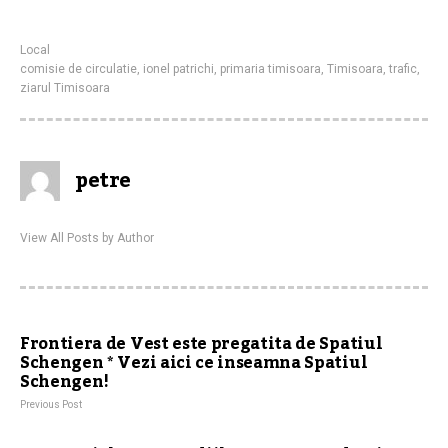
Local
comisie de circulatie
,
ionel patrichi
,
primaria timisoara
,
Timisoara
,
trafic
,
ziarul Timisoara
petre
View All Posts by Author
Frontiera de Vest este pregatita de Spatiul
Schengen * Vezi aici ce inseamna Spatiul
Schengen!
Previous Post