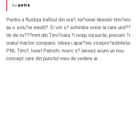
by
petre
Pentru a fluidiza traficul din ora?, na?ional liberalii timi?eni
au o solu?ie inedit?. Ei vor s? schimbe orele la care unit??
ile de nv???mnt din Timi?oara ?i ncep cursurile, precum ?i
orarul marilor companii. Ideea i apar?ine vicepre?edintelui
PNL Timi?, Ionel Patrichi. ncerc s? lansez acum un nou
concept care din punctul meu de vedere ar…