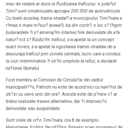
meu de vedere ar duce la fluidizarea traficului. n jude?ul
Timi? sunt nmatriculate aproape 200.000 de autovehicule.
Cu toate acestea, trama stradal? a municipiului Timi?oara a
r?mas n mare m?sur? aceea?i, ba din contr?, n loc s? l?rgim
bulevardele ?i s? amenaj?m intersec?iile denivelate de a?a
natur? nct s? fluidiz?m traficul, s-a apelat la un concept
exact invers, s-a apelat la ngustarea tramei stradale de a
descuraja traficul prin zonele centrale, lucru care a condus
la cozi interminabile ?i str?zi umplute la refuz
, a declarat
na?ional liberalul.
Fost membru al Comisiei de Circula?ie din cadrul
municipalit??ii, Patrichi nu este de acord nici cu num?rul de
str?zi cu sens unic din ora?. Acesta este de p?rere c? ar
trebui realizate trasee alternative, dar ?i intersec?ii
denivelate sau suspendate.
Sunt orele de vrf n Timi?oara, ora 8 de exemplu.
Majoritatea ?colilor, facult??ilor, firmelor ncep programul de