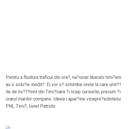
Pentru a fluidiza traficul din ora?, na?ional liberalii timi?eni
au o solu?ie inedit?. Ei vor s? schimbe orele la care unit??
ile de nv???mnt din Timi?oara ?i ncep cursurile, precum ?i
orarul marilor companii. Ideea i apar?ine vicepre?edintelui
PNL Timi?, Ionel Patrichi.