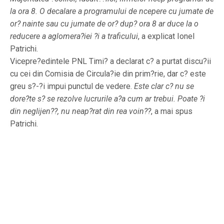
la ora 8. O decalare a programului de ncepere cu jumate de
or? nainte sau cu jumate de or? dup? ora 8 ar duce la o
reducere a aglomera?iei ?i a traficului
, a explicat Ionel
Patrichi.
Vicepre?edintele PNL Timi? a declarat c? a purtat discu?ii
cu cei din Comisia de Circula?ie din prim?rie, dar c? este
greu s?-?i impui punctul de vedere.
Este clar c? nu se
dore?te s? se rezolve lucrurile a?a cum ar trebui. Poate ?i
din neglijen??, nu neap?rat din rea voin??
, a mai spus
Patrichi.