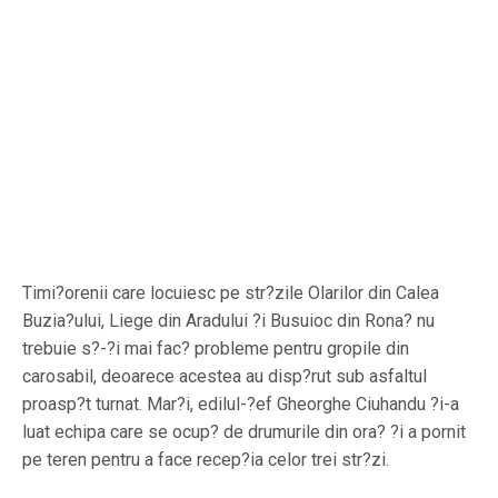
Timi?orenii care locuiesc pe str?zile Olarilor din Calea
Buzia?ului, Liege din Aradului ?i Busuioc din Rona? nu
trebuie s?-?i mai fac? probleme pentru gropile din
carosabil, deoarece acestea au disp?rut sub asfaltul
proasp?t turnat. Mar?i, edilul-?ef Gheorghe Ciuhandu ?i-a
luat echipa care se ocup? de drumurile din ora? ?i a pornit
pe teren pentru a face recep?ia celor trei str?zi.