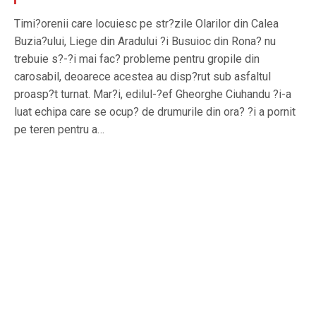
Timi?orenii care locuiesc pe str?zile Olarilor din Calea
Buzia?ului, Liege din Aradului ?i Busuioc din Rona? nu
trebuie s?-?i mai fac? probleme pentru gropile din
carosabil, deoarece acestea au disp?rut sub asfaltul
proasp?t turnat. Mar?i, edilul-?ef Gheorghe Ciuhandu ?i-a
luat echipa care se ocup? de drumurile din ora? ?i a pornit
pe teren pentru a…