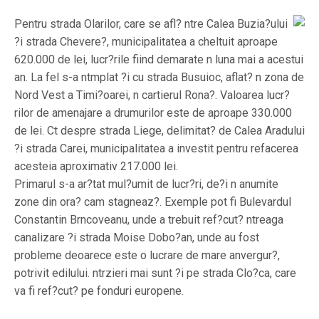
Pentru strada Olarilor, care se afl? ntre Calea Buzia?ului
?i strada Chevere?, municipalitatea a cheltuit aproape
620.000 de lei, lucr?rile fiind demarate n luna mai a acestui
an. La fel s-a ntmplat ?i cu strada Busuioc, aflat? n zona de
Nord Vest a Timi?oarei, n cartierul Rona?. Valoarea lucr?
rilor de amenajare a drumurilor este de aproape 330.000
de lei. Ct despre strada Liege, delimitat? de Calea Aradului
?i strada Carei, municipalitatea a investit pentru refacerea
acesteia aproximativ 217.000 lei.
Primarul s-a ar?tat mul?umit de lucr?ri, de?i n anumite
zone din ora? cam stagneaz?. Exemple pot fi Bulevardul
Constantin Brncoveanu, unde a trebuit ref?cut? ntreaga
canalizare ?i strada Moise Dobo?an, unde au fost
probleme deoarece este o lucrare de mare anvergur?,
potrivit edilului. ntrzieri mai sunt ?i pe strada Clo?ca, care
va fi ref?cut? pe fonduri europene.