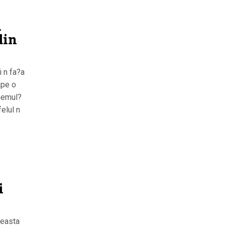
u
din
i n fa?a
ape o
nemul?
felul n
i
ceasta