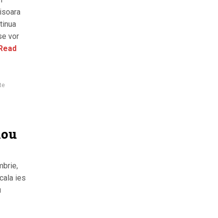
misoara
tinua
 se vor
Read
te
nou
mbrie,
ocala ies
u