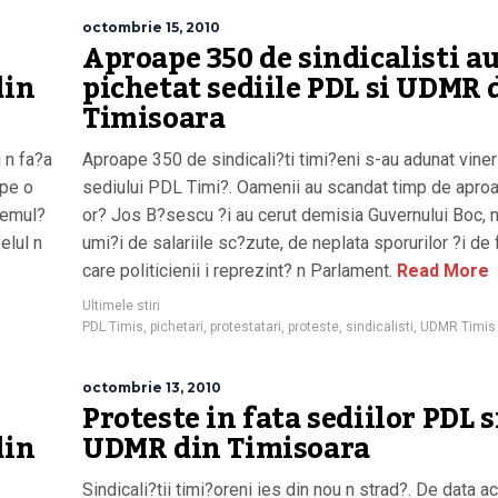
octombrie 15, 2010
u
Aproape 350 de sindicalisti a
din
pichetat sediile PDL si UDMR 
Timisoara
 n fa?a
Aproape 350 de sindicali?ti timi?eni s-au adunat viner
ape o
sediului PDL Timi?. Oamenii au scandat timp de apro
nemul?
or? Jos B?sescu ?i au cerut demisia Guvernului Boc, 
elul n
umi?i de salariile sc?zute, de neplata sporurilor ?i de 
care politicienii i reprezint? n Parlament.
Read More
Ultimele stiri
PDL Timis
,
pichetari
,
protestatari
,
proteste
,
sindicalisti
,
UDMR Timis
octombrie 13, 2010
u
Proteste in fata sediilor PDL s
din
UDMR din Timisoara
Sindicali?tii timi?oreni ies din nou n strad?. De data a