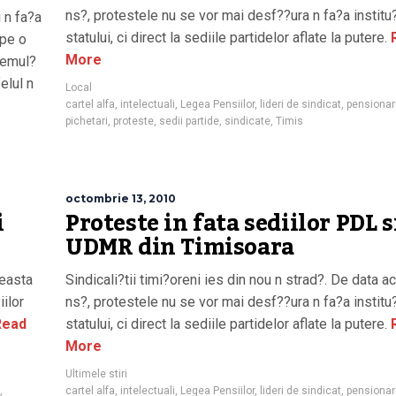
ns?, protestele nu se vor mai desf??ura n fa?a institu?
 n fa?a
statului, ci direct la sediile partidelor aflate la putere.
ape o
More
nemul?
elul n
Local
cartel alfa
,
intelectuali
,
Legea Pensiilor
,
lideri de sindicat
,
pensionar
pichetari
,
proteste
,
sedii partide
,
sindicate
,
Timis
octombrie 13, 2010
i
Proteste in fata sediilor PDL s
UDMR din Timisoara
ceasta
Sindicali?tii timi?oreni ies din nou n strad?. De data a
iilor
ns?, protestele nu se vor mai desf??ura n fa?a institu?
ead
statului, ci direct la sediile partidelor aflate la putere.
More
Ultimele stiri
,
cartel alfa
,
intelectuali
,
Legea Pensiilor
,
lideri de sindicat
,
pensionar