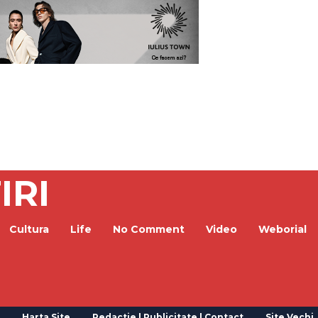
IRI
Cultura
Life
No Comment
Video
Weborial
Harta Site
Redactie | Publicitate | Contact
Site Vechi