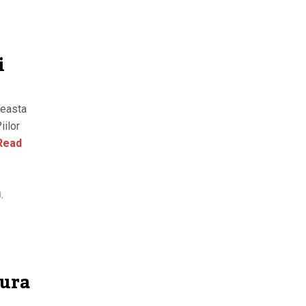
i
ceasta
iilor
Read
i
,
tura