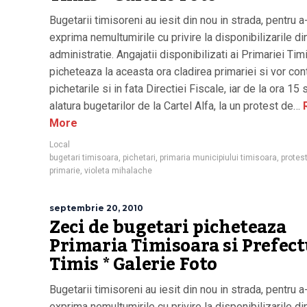
Bugetarii timisoreni au iesit din nou in strada, pentru a
exprima nemultumirile cu privire la disponibilizarile di
administratie. Angajatii disponibilizati ai Primariei Ti
picheteaza la aceasta ora cladirea primariei si vor con
pichetarile si in fata Directiei Fiscale, iar de la ora 15 
alatura bugetarilor de la Cartel Alfa, la un protest de…
More
Local
bugetari timisoara
,
pichetari
,
primaria municipiului timisoara
,
protes
primarie
,
violeta mihalache
septembrie 20, 2010
Zeci de bugetari picheteaza
Primaria Timisoara si Prefec
Timis * Galerie Foto
Bugetarii timisoreni au iesit din nou in strada, pentru a
exprima nemultumirile cu privire la disponibilizarile di