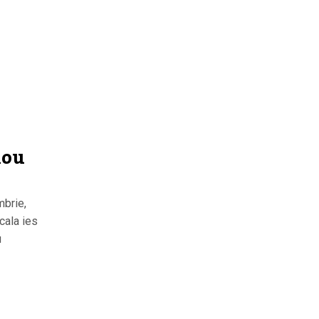
nou
mbrie,
ocala ies
u