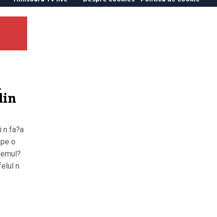
u
din
i n fa?a
ape o
nemul?
felul n