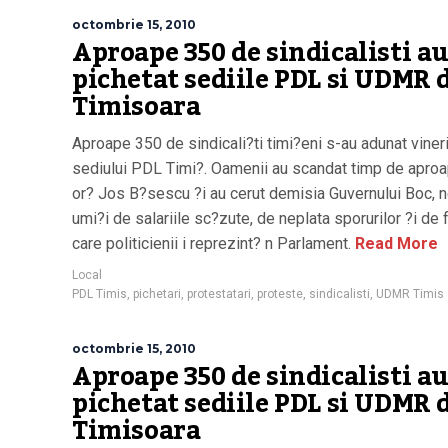
octombrie 15, 2010
Aproape 350 de sindicalisti a
pichetat sediile PDL si UDMR 
Timisoara
Aproape 350 de sindicali?ti timi?eni s-au adunat vineri
sediului PDL Timi?. Oamenii au scandat timp de apro
or? Jos B?sescu ?i au cerut demisia Guvernului Boc, 
umi?i de salariile sc?zute, de neplata sporurilor ?i de f
care politicienii i reprezint? n Parlament.
Read More
Local
PDL Timis
,
pichetari
,
protestatari
,
proteste
,
sindicalisti
,
UDMR Timis
octombrie 15, 2010
Aproape 350 de sindicalisti a
pichetat sediile PDL si UDMR 
Timisoara