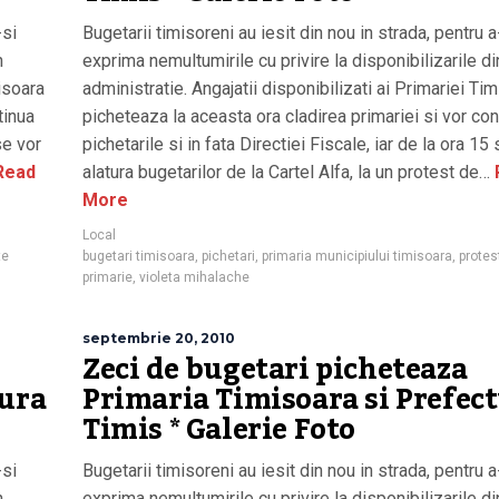
-si
Bugetarii timisoreni au iesit din nou in strada, pentru a
n
exprima nemultumirile cu privire la disponibilizarile di
misoara
administratie. Angajatii disponibilizati ai Primariei Ti
tinua
picheteaza la aceasta ora cladirea primariei si vor con
se vor
pichetarile si in fata Directiei Fiscale, iar de la ora 15
Read
alatura bugetarilor de la Cartel Alfa, la un protest de…
More
Local
te
bugetari timisoara
,
pichetari
,
primaria municipiului timisoara
,
protes
primarie
,
violeta mihalache
septembrie 20, 2010
Zeci de bugetari picheteaza
tura
Primaria Timisoara si Prefec
Timis * Galerie Foto
-si
Bugetarii timisoreni au iesit din nou in strada, pentru a
n
exprima nemultumirile cu privire la disponibilizarile di