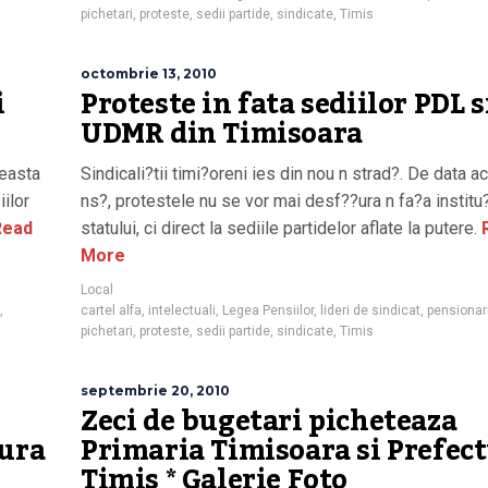
pichetari
,
proteste
,
sedii partide
,
sindicate
,
Timis
octombrie 13, 2010
i
Proteste in fata sediilor PDL s
UDMR din Timisoara
ceasta
Sindicali?tii timi?oreni ies din nou n strad?. De data a
iilor
ns?, protestele nu se vor mai desf??ura n fa?a institu?
ead
statului, ci direct la sediile partidelor aflate la putere.
More
Local
,
cartel alfa
,
intelectuali
,
Legea Pensiilor
,
lideri de sindicat
,
pensionar
pichetari
,
proteste
,
sedii partide
,
sindicate
,
Timis
septembrie 20, 2010
Zeci de bugetari picheteaza
tura
Primaria Timisoara si Prefec
Timis * Galerie Foto