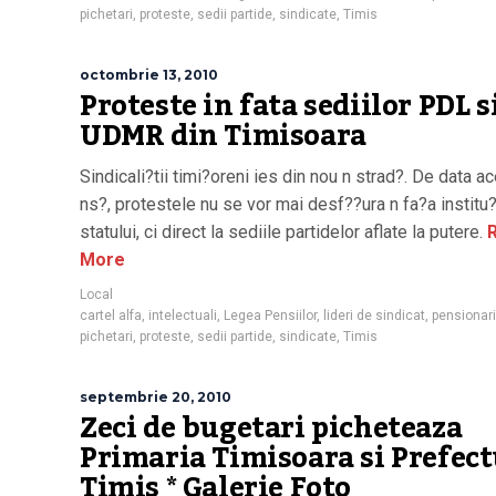
pichetari
,
proteste
,
sedii partide
,
sindicate
,
Timis
octombrie 13, 2010
Proteste in fata sediilor PDL s
UDMR din Timisoara
Sindicali?tii timi?oreni ies din nou n strad?. De data a
ns?, protestele nu se vor mai desf??ura n fa?a institu?
statului, ci direct la sediile partidelor aflate la putere.
R
More
Local
cartel alfa
,
intelectuali
,
Legea Pensiilor
,
lideri de sindicat
,
pensionari
pichetari
,
proteste
,
sedii partide
,
sindicate
,
Timis
septembrie 20, 2010
Zeci de bugetari picheteaza
Primaria Timisoara si Prefec
Timis * Galerie Foto