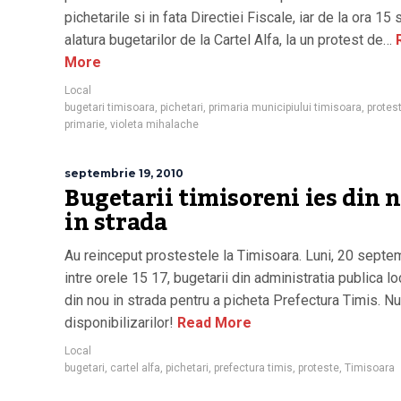
pichetarile si in fata Directiei Fiscale, iar de la ora 15 
alatura bugetarilor de la Cartel Alfa, la un protest de…
More
Local
bugetari timisoara
,
pichetari
,
primaria municipiului timisoara
,
protes
primarie
,
violeta mihalache
septembrie 19, 2010
Bugetarii timisoreni ies din 
in strada
Au reinceput prostestele la Timisoara. Luni, 20 septe
intre orele 15 17, bugetarii din administratia publica lo
din nou in strada pentru a picheta Prefectura Timis. Nu
disponibilizarilor!
Read More
Local
bugetari
,
cartel alfa
,
pichetari
,
prefectura timis
,
proteste
,
Timisoara