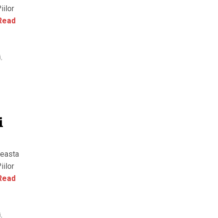
iilor
Read
i
,
i
ceasta
iilor
Read
i
,