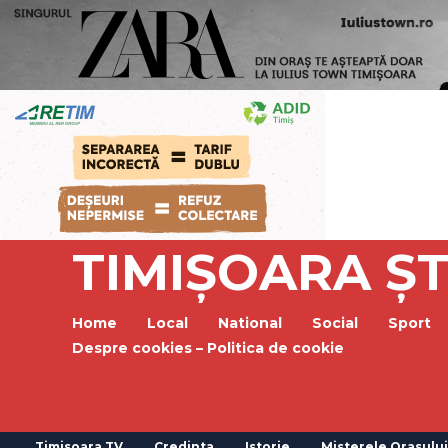
TIMIȘOARA ȘT
Home
Local
National
Social
Sport
Despre cookies – Politica de cookie
Timisoara TV
Credinta
Istorie
Misterele Orasului