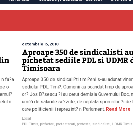
octombrie 15, 2010
u
Aproape 350 de sindicalisti a
din
pichetat sediile PDL si UDMR 
Timisoara
 n fa?a
Aproape 350 de sindicali?ti timi?eni s-au adunat viner
ape o
sediului PDL Timi?. Oamenii au scandat timp de apro
nemul?
or? Jos B?sescu ?i au cerut demisia Guvernului Boc, 
elul n
umi?i de salariile sc?zute, de neplata sporurilor ?i de 
care politicienii i reprezint? n Parlament.
Read More
Local
PDL Timis
,
pichetari
,
protestatari
,
proteste
,
sindicalisti
,
UDMR Timis