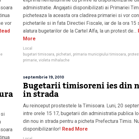
misoara
administratie. Angajatii disponibilizati ai Primariei Ti
tinua
picheteaza la aceasta ora cladirea primariei si vor con
se vor
pichetarile si in fata Directiei Fiscale, iar de la ora 15
Read
alatura bugetarilor de la Cartel Alfa, la un protest de…
More
Local
te
bugetari timisoara
,
pichetari
,
primaria municipiului timisoara
,
protes
primarie
,
violeta mihalache
septembrie 19, 2010
Bugetarii timisoreni ies din 
tura
in strada
Au reinceput prostestele la Timisoara. Luni, 20 septe
intre orele 15 17, bugetarii din administratia publica l
-si
din nou in strada pentru a picheta Prefectura Timis. N
n
disponibilizarilor!
Read More
misoara
tinua
Local