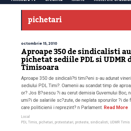
pichetari
octombrie 15, 2010
Aproape 350 de sindicalisti a
pichetat sediile PDL si UDMR 
Timisoara
Aproape 350 de sindicali?ti timi?eni s-au adunat vineri
sediului PDL Timi?. Oamenii au scandat timp de apro
or? Jos B?sescu ?i au cerut demisia Guvernului Boc, 
umi?i de salariile sc?zute, de neplata sporurilor ?i de f
care politicienii i reprezint? n Parlament.
Read More
Local
PDL Timis
,
pichetari
,
protestatari
,
proteste
,
sindicalisti
,
UDMR Timis