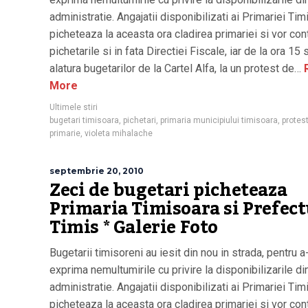
administratie. Angajatii disponibilizati ai Primariei Ti
picheteaza la aceasta ora cladirea primariei si vor con
pichetarile si in fata Directiei Fiscale, iar de la ora 15 
alatura bugetarilor de la Cartel Alfa, la un protest de…
More
Ultimele stiri
bugetari timisoara
,
pichetari
,
primaria municipiului timisoara
,
protes
primarie
,
violeta mihalache
septembrie 20, 2010
Zeci de bugetari picheteaza
Primaria Timisoara si Prefec
Timis * Galerie Foto
Bugetarii timisoreni au iesit din nou in strada, pentru a
exprima nemultumirile cu privire la disponibilizarile di
administratie. Angajatii disponibilizati ai Primariei Ti
picheteaza la aceasta ora cladirea primariei si vor con