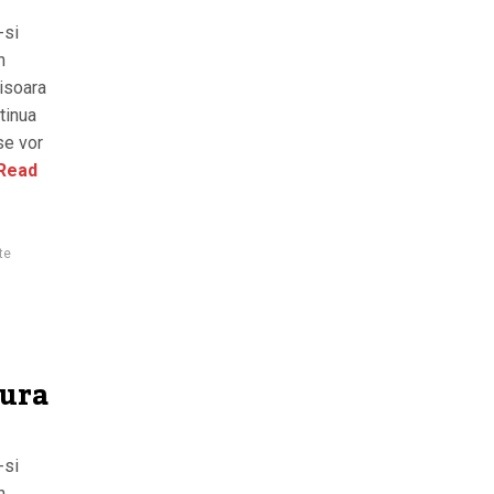
-si
n
misoara
tinua
 se vor
Read
te
tura
-si
n