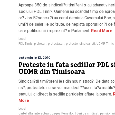
Aproape 350 de sindicali?ti timi?eni s-au adunat vineri
sediului PDL Timi?. Oamenii au scandat timp de apro
or? Jos B?sescu ?i au cerut demisia Guvernului Boc, 
umi?i de salariile sc?zute, de neplata sporurilor ?i de f
care politicienii i reprezint? n Parlament.
Read More
Local
PDL Timis
,
pichetari
,
protestatari
,
proteste
,
sindicalisti
,
UDMR Timis
octombrie 13, 2010
Proteste in fata sediilor PDL s
UDMR din Timisoara
Sindicali?tii timi?oreni ies din nou n strad?. De data a
ns?, protestele nu se vor mai desf??ura n fa?a institu?
statului, ci direct la sediile partidelor aflate la putere.
R
More
Local
cartel alfa
,
intelectuali
,
Legea Pensiilor
,
lideri de sindicat
,
pensionari