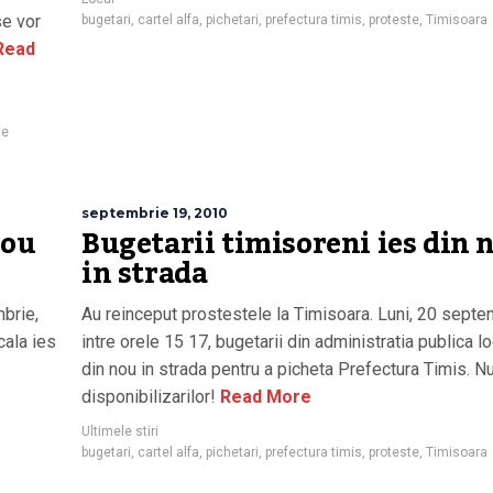
se vor
bugetari
,
cartel alfa
,
pichetari
,
prefectura timis
,
proteste
,
Timisoara
Read
te
septembrie 19, 2010
nou
Bugetarii timisoreni ies din 
in strada
mbrie,
Au reinceput prostestele la Timisoara. Luni, 20 septe
cala ies
intre orele 15 17, bugetarii din administratia publica l
din nou in strada pentru a picheta Prefectura Timis. N
disponibilizarilor!
Read More
Ultimele stiri
bugetari
,
cartel alfa
,
pichetari
,
prefectura timis
,
proteste
,
Timisoara