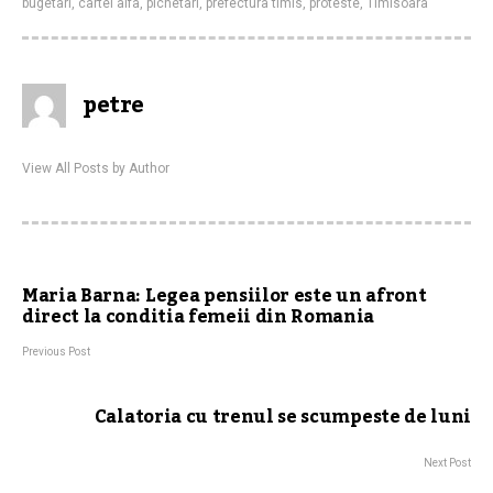
bugetari
,
cartel alfa
,
pichetari
,
prefectura timis
,
proteste
,
Timisoara
petre
View All Posts by Author
Maria Barna: Legea pensiilor este un afront
direct la conditia femeii din Romania
Previous Post
Calatoria cu trenul se scumpeste de luni
Next Post