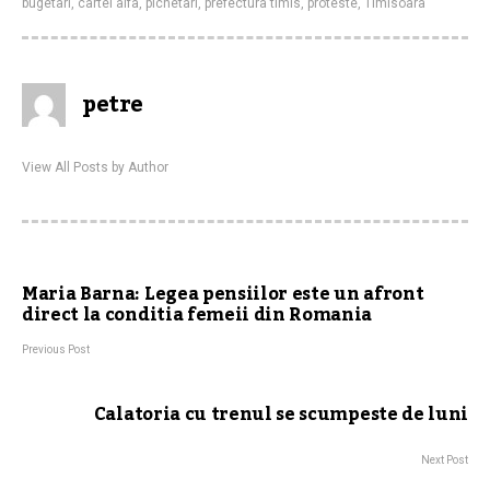
bugetari
,
cartel alfa
,
pichetari
,
prefectura timis
,
proteste
,
Timisoara
petre
View All Posts by Author
Maria Barna: Legea pensiilor este un afront
direct la conditia femeii din Romania
Previous Post
Calatoria cu trenul se scumpeste de luni
Next Post