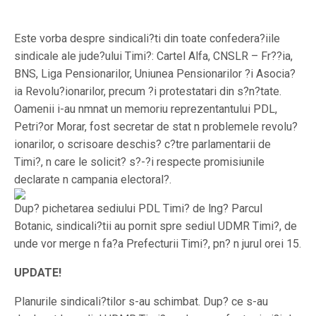
Este vorba despre sindicali?ti din toate confedera?iile
sindicale ale jude?ului Timi?: Cartel Alfa, CNSLR – Fr??ia,
BNS, Liga Pensionarilor, Uniunea Pensionarilor ?i Asocia?
ia Revolu?ionarilor, precum ?i protestatari din s?n?tate.
Oamenii i-au nmnat un memoriu reprezentantului PDL,
Petri?or Morar, fost secretar de stat n problemele revolu?
ionarilor, o scrisoare deschis? c?tre parlamentarii de
Timi?, n care le solicit? s?-?i respecte promisiunile
declarate n campania electoral?.
Dup? pichetarea sediului PDL Timi? de lng? Parcul
Botanic, sindicali?tii au pornit spre sediul UDMR Timi?, de
unde vor merge n fa?a Prefecturii Timi?, pn? n jurul orei 15.
UPDATE!
Planurile sindicali?tilor s-au schimbat. Dup? ce s-au