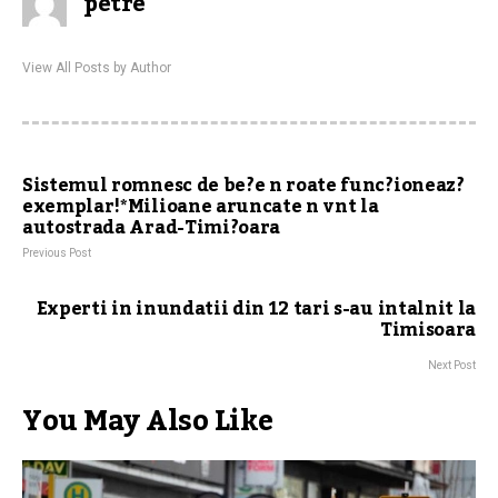
petre
View All Posts by Author
Sistemul romnesc de be?e n roate func?ioneaz?
exemplar!*Milioane aruncate n vnt la
autostrada Arad-Timi?oara
Previous Post
Experti in inundatii din 12 tari s-au intalnit la
Timisoara
Next Post
You May Also Like