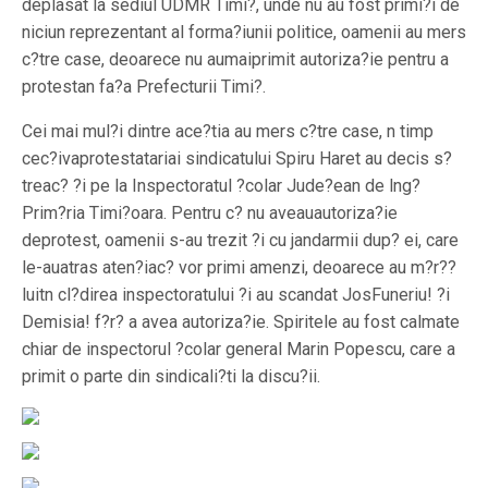
deplasat la sediul UDMR Timi?, unde nu au fost primi?i de
niciun reprezentant al forma?iunii politice, oamenii au mers
c?tre case, deoarece nu aumaiprimit autoriza?ie pentru a
protestan fa?a Prefecturii Timi?.
Cei mai mul?i dintre ace?tia au mers c?tre case, n timp
cec?ivaprotestatariai sindicatului Spiru Haret au decis s?
treac? ?i pe la Inspectoratul ?colar Jude?ean de lng?
Prim?ria Timi?oara. Pentru c? nu aveauautoriza?ie
deprotest, oamenii s-au trezit ?i cu jandarmii dup? ei, care
le-auatras aten?iac? vor primi amenzi, deoarece au m?r??
luitn cl?direa inspectoratului ?i au scandat JosFuneriu! ?i
Demisia! f?r? a avea autoriza?ie. Spiritele au fost calmate
chiar de inspectorul ?colar general Marin Popescu, care a
primit o parte din sindicali?ti la discu?ii.