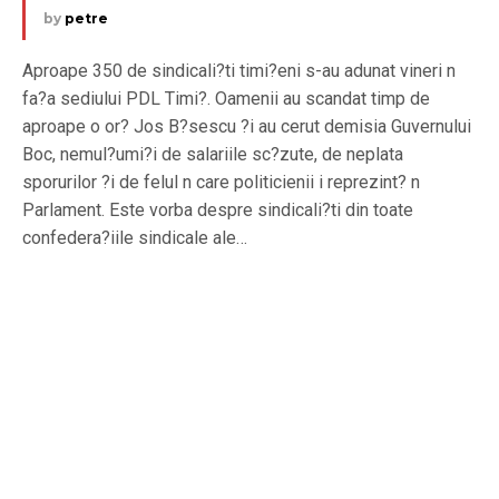
by
petre
Aproape 350 de sindicali?ti timi?eni s-au adunat vineri n
fa?a sediului PDL Timi?. Oamenii au scandat timp de
aproape o or? Jos B?sescu ?i au cerut demisia Guvernului
Boc, nemul?umi?i de salariile sc?zute, de neplata
sporurilor ?i de felul n care politicienii i reprezint? n
Parlament. Este vorba despre sindicali?ti din toate
confedera?iile sindicale ale…