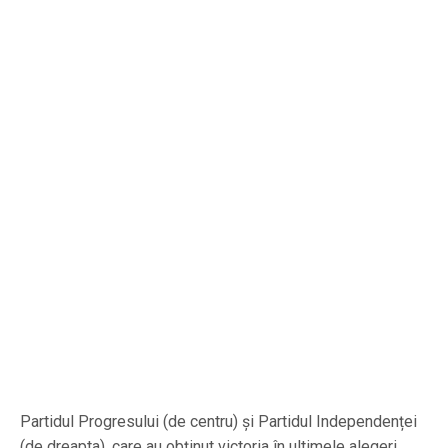
Partidul Progresului (de centru) și Partidul Independenței
(de dreapta), care au obținut victoria în ultimele alegeri