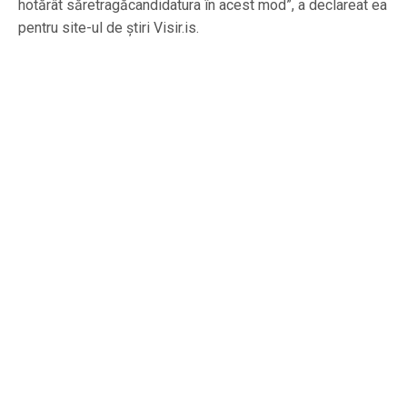
hotărât săretragăcandidatura în acest mod”, a declareat ea
pentru site-ul de știri Visir.is.