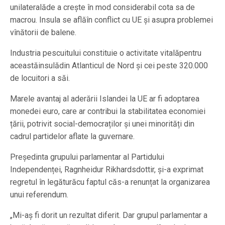
unilateralăde a crește în mod considerabil cota sa de
macrou. Insula se aflăîn conflict cu UE și asupra problemei
vînătorii de balene.
Industria pescuitului constituie o activitate vitalăpentru
aceastăinsulădin Atlanticul de Nord și cei peste 320.000
de locuitori a săi.
Marele avantaj al aderării Islandei la UE ar fi adoptarea
monedei euro, care ar contribui la stabilitatea economiei
țării, potrivit social-democraților și unei minorități din
cadrul partidelor aflate la guvernare.
Președinta grupului parlamentar al Partidului
Independenței, Ragnheidur Rikhardsdottir, și-a exprimat
regretul în legăturăcu faptul căs-a renunțat la organizarea
unui referendum.
„Mi-aș fi dorit un rezultat diferit. Dar grupul parlamentar a