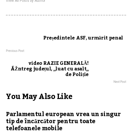
View All Posts by Author
Președintele ASF, urmărit penal
Previous Post
video RAZIE GENERALĂ!
ÃŽntreg județul, „luat cu asalt„
de Poliție
Next Post
You May Also Like
Parlamentul european vrea un singur
tip de încărcător pentru toate
telefoanele mobile