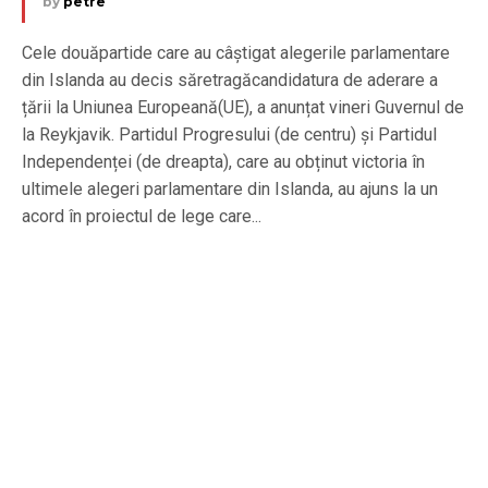
by
petre
Cele douăpartide care au câștigat alegerile parlamentare
din Islanda au decis săretragăcandidatura de aderare a
țării la Uniunea Europeană(UE), a anunțat vineri Guvernul de
la Reykjavik. Partidul Progresului (de centru) și Partidul
Independenței (de dreapta), care au obținut victoria în
ultimele alegeri parlamentare din Islanda, au ajuns la un
acord în proiectul de lege care...