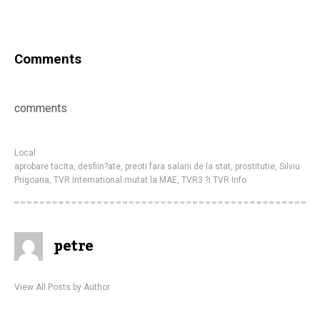
Comments
comments
Local
aprobare tacita
,
desfiin?ate
,
preoti fara salarii de la stat
,
prostitutie
,
Silviu
Prigoana
,
TVR International mutat la MAE
,
TVR3 ?i TVR Info
petre
View All Posts by Author