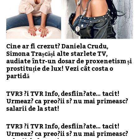
Cine ar fi crezut? Daniela Crudu,
Simona Trașcăși alte starlete TV,
audiate într-un dosar de proxenetism și
prostituție de lux! Vezi cât costa o
partidă
TVR3 ?i TVR Info, desfiin?ate… tacit!
Urmeaz? ca preo?ii s? nu mai primeasc?
salarii de la stat!
TVR3 ?i TVR Info, desfiin?ate… tacit!
Urmeaz? ca preo?ii s? nu mai primeasc?