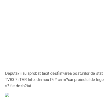
Deputa?ii au aprobat tacit desfiin?area posturilor de stat
TVR3 ?i TVR Info, din nou f?r? ca m?car proiectul de lege
s? fie dezb?tut.