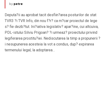
by
petre
Deputa?ii au aprobat tacit desfiin?area posturilor de stat
TVR3 ?i TVR Info, din nou f?r? ca m?car proiectul de lege
s? fie dezb?tut. Ini?iativa legislativ? apar?ine, cui altcuiva,
PDL-istului Silviu Prigoan? ?i urmeaz? proiectului privind
legiferarea prostitu?iei. Nediscutarea la timp a propunerii ?
i nesupunerea acesteia la vot a condus, dup? expirarea
termenului legal, la adoptarea…