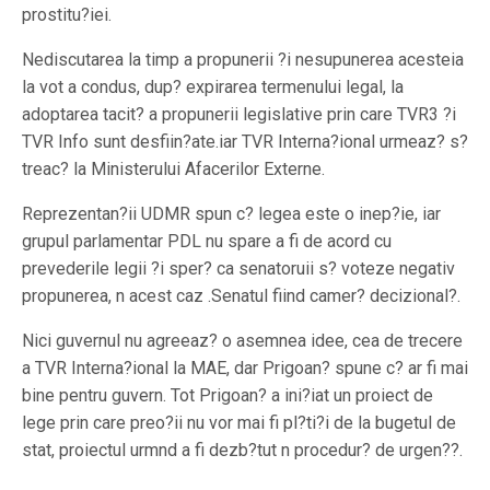
prostitu?iei.
Nediscutarea la timp a propunerii ?i nesupunerea acesteia
la vot a condus, dup? expirarea termenului legal, la
adoptarea tacit? a propunerii legislative prin care TVR3 ?i
TVR Info sunt desfiin?ate.iar TVR Interna?ional urmeaz? s?
treac? la Ministerului Afacerilor Externe.
Reprezentan?ii UDMR spun c? legea este o inep?ie, iar
grupul parlamentar PDL nu spare a fi de acord cu
prevederile legii ?i sper? ca senatoruii s? voteze negativ
propunerea, n acest caz .Senatul fiind camer? decizional?.
Nici guvernul nu agreeaz? o asemnea idee, cea de trecere
a TVR Interna?ional la MAE, dar Prigoan? spune c? ar fi mai
bine pentru guvern. Tot Prigoan? a ini?iat un proiect de
lege prin care preo?ii nu vor mai fi pl?ti?i de la bugetul de
stat, proiectul urmnd a fi dezb?tut n procedur? de urgen??.