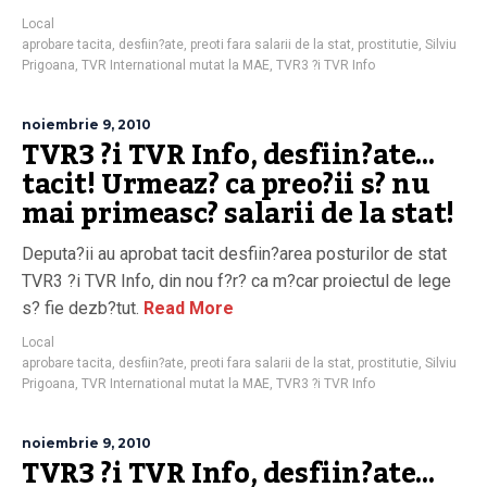
Local
aprobare tacita
,
desfiin?ate
,
preoti fara salarii de la stat
,
prostitutie
,
Silviu
Prigoana
,
TVR International mutat la MAE
,
TVR3 ?i TVR Info
noiembrie 9, 2010
TVR3 ?i TVR Info, desfiin?ate…
tacit! Urmeaz? ca preo?ii s? nu
mai primeasc? salarii de la stat!
Deputa?ii au aprobat tacit desfiin?area posturilor de stat
TVR3 ?i TVR Info, din nou f?r? ca m?car proiectul de lege
s? fie dezb?tut.
Read More
Local
aprobare tacita
,
desfiin?ate
,
preoti fara salarii de la stat
,
prostitutie
,
Silviu
Prigoana
,
TVR International mutat la MAE
,
TVR3 ?i TVR Info
noiembrie 9, 2010
TVR3 ?i TVR Info, desfiin?ate…