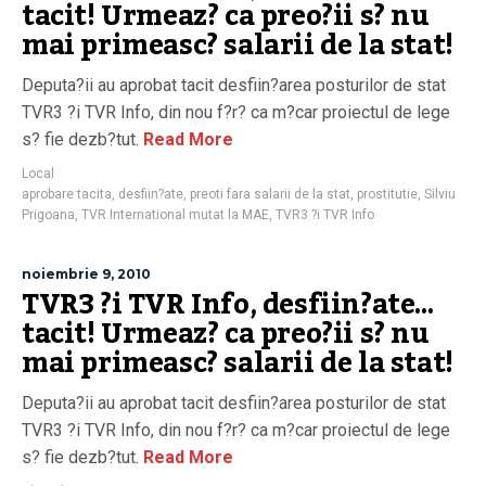
tacit! Urmeaz? ca preo?ii s? nu
mai primeasc? salarii de la stat!
Deputa?ii au aprobat tacit desfiin?area posturilor de stat
TVR3 ?i TVR Info, din nou f?r? ca m?car proiectul de lege
s? fie dezb?tut.
Read More
Local
aprobare tacita
,
desfiin?ate
,
preoti fara salarii de la stat
,
prostitutie
,
Silviu
Prigoana
,
TVR International mutat la MAE
,
TVR3 ?i TVR Info
noiembrie 9, 2010
TVR3 ?i TVR Info, desfiin?ate…
tacit! Urmeaz? ca preo?ii s? nu
mai primeasc? salarii de la stat!
Deputa?ii au aprobat tacit desfiin?area posturilor de stat
TVR3 ?i TVR Info, din nou f?r? ca m?car proiectul de lege
s? fie dezb?tut.
Read More