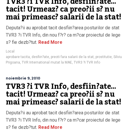
TVR3 ?i TVR Info, desfiin?ate…
tacit! Urmeaz? ca preo?ii s? nu
mai primeasc? salarii de la stat!
Deputa?ii au aprobat tacit desfiin?area posturilor de stat
TVR3 ?i TVR Info, din nou f?r? ca m?car proiectul de lege
s? fie dezb?tut.
Read More
Local
aprobare tacita
,
desfiin?ate
,
preoti fara salarii de la stat
,
prostitutie
,
Silviu
Prigoana
,
TVR International mutat la MAE
,
TVR3 ?i TVR Info
noiembrie 9, 2010
TVR3 ?i TVR Info, desfiin?ate…
tacit! Urmeaz? ca preo?ii s? nu
mai primeasc? salarii de la stat!
Deputa?ii au aprobat tacit desfiin?area posturilor de stat
TVR3 ?i TVR Info, din nou f?r? ca m?car proiectul de lege
s? fie dezb?tut.
Read More