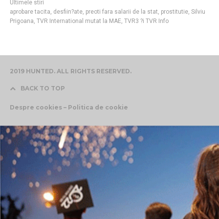
Ultimele stiri
aprobare tacita
,
desfiin?ate
,
preoti fara salarii de la stat
,
prostitutie
,
Silviu
Prigoana
,
TVR International mutat la MAE
,
TVR3 ?i TVR Info
2019 HUNTED. ALL RIGHTS RESERVED.
BACK TO TOP
Despre cookies – Politica de cookie