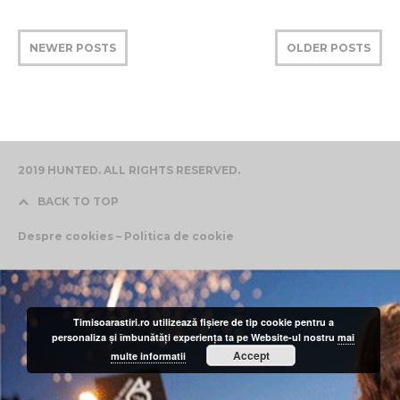
NEWER POSTS
OLDER POSTS
2019 HUNTED. ALL RIGHTS RESERVED.
BACK TO TOP
Despre cookies – Politica de cookie
Timisoarastiri.ro utilizează fişiere de tip cookie pentru a
personaliza și îmbunătăți experiența ta pe Website-ul nostru
mai
Accept
multe informatii