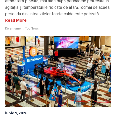
atmosferă plăcută, mai ales după perioadele petrecute în
agitația și temperaturile ridicate de afară.Tocmai de aceea,
perioada dinaintea zilelor foarte calde este potrivită...
Read More
Divertisment
,
Top News
iunie 9, 2026