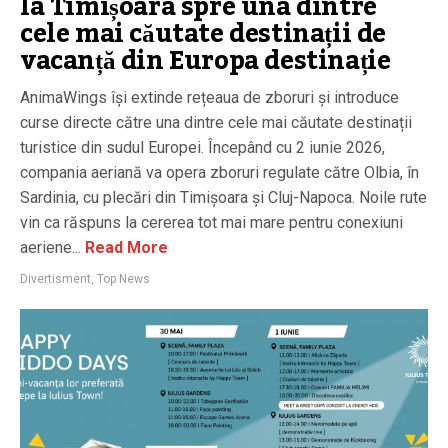
la Timișoara spre una dintre
cele mai căutate destinații de
vacanță din Europa destinație
AnimaWings își extinde rețeaua de zboruri și introduce
curse directe către una dintre cele mai căutate destinații
turistice din sudul Europei. Începând cu 2 iunie 2026,
compania aeriană va opera zboruri regulate către Olbia, în
Sardinia, cu plecări din Timișoara și Cluj-Napoca. Noile rute
vin ca răspuns la cererea tot mai mare pentru conexiuni
aeriene...
Read More
Divertisment
,
Top News