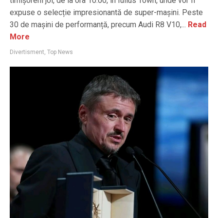
timișoreni joi, de la ora 10.00, în Iulius Town, unde vor fi
expuse o selecție impresionantă de super-mașini. Peste
30 de mașini de performanță, precum Audi R8 V10,...
Read
More
Divertisment
,
Top News