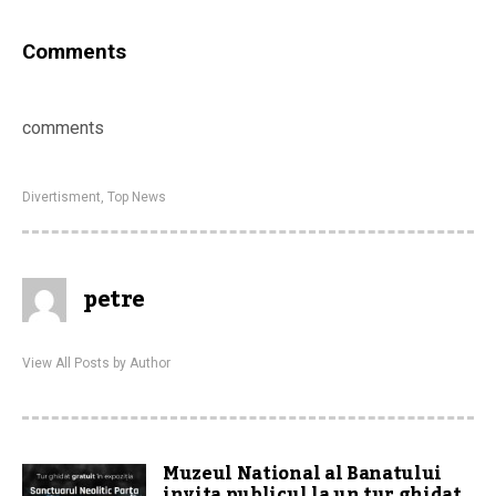
Comments
comments
Divertisment
,
Top News
petre
View All Posts by Author
Muzeul National al Banatului
invita publicul la un tur ghidat