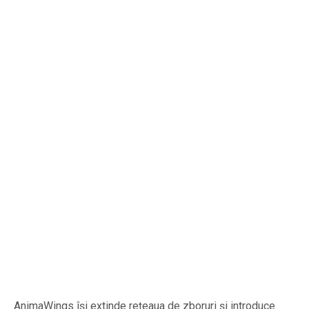
AnimaWings își extinde rețeaua de zboruri și introduce