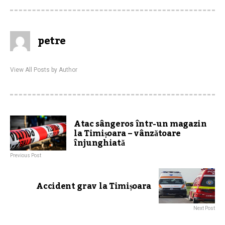
petre
View All Posts by Author
Atac sângeros într-un magazin
la Timișoara – vânzătoare
înjunghiată
Previous Post
Accident grav la Timișoara
Next Post