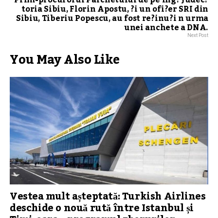
Prim-procurorul Parchetului de pe lng? Judec?
toria Sibiu, Florin Apostu, ?i un ofi?er SRI din
Sibiu, Tiberiu Popescu, au fost re?inu?i n urma
unei anchete a DNA.
Next Post
You May Also Like
Vestea mult așteptată: Turkish Airlines
deschide o nouă rută între Istanbul și