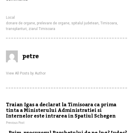
Local
donare de organe
,
prelevare de organe
,
spitalul judetean
,
Timisoara
,
transplanturi
,
ziarul Timisoara
petre
View All Posts by Author
Traian Igas a declarat la Timisoara ca prima
tinta a Ministerului Administratiei si
Internelor este intrarea in Spatiul Schegen
Previous Post