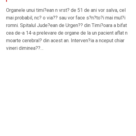
Organele unui timi?ean n vrst? de 51 de ani vor salva, cel
mai probabil, nc? o via?? sau vor face s?n?to?i mai mul?i
romni. Spitalul Jude?ean de Urgen?? din Timi?oara a bifat
cea de-a 14-a prelevare de organe de la un pacient aflat n
moarte cerebral? din acest an. Interven?ia a nceput chiar
vineri diminea??…