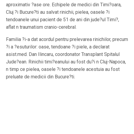
aproximativ ?ase ore. Echipele de medici din Timi?oara,
Cluj ?i Bucure?ti au salvat rinichii, pielea, oasele ?i
tendoanele unui pacient de 51 de ani din jude?ul Timi?,
aflat n traumatism cranio-cerebral.
Familia ?i-a dat acordul pentru prelevarea rinichilor, precum
?i a ?esuturilor: oase, tendoane ?i piele, a declarat
asist.med. Dan Ilincaru, coordonator Transplant Spitalul
Jude?ean. Rinichii timi?eanului au fost du?i n Cluj-Napoca,
n timp ce pielea, oasele ?i tendoanele acestuia au fost
preluate de medicii din Bucure?ti.