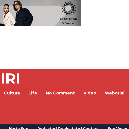
IRI
Cultura
Life
No Comment
Video
Weborial
Harta Site
Redactie | Publicitate | Contact
Site Vechi