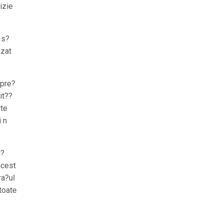
izie
 s?
izat
 pre?
it??
rte
i n
M?
acest
ra?ul
toate