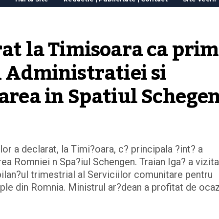
rat la Timisoara ca prim
 Administratiei si 
rarea in Spatiul Schege
lor a declarat, la Timi?oara, c? principala ?int? a
rea Romniei n Spa?iul Schengen. Traian Iga? a vizita
bilan?ul trimestrial al Serviciilor comunitare pentru
ple din Romnia. Ministrul ar?dean a profitat de oca