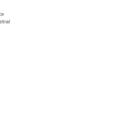
ce
strial