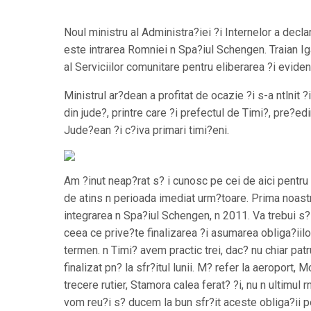
Noul ministru al Administra?iei ?i Internelor a declar
este intrarea Romniei n Spa?iul Schengen. Traian Iga? 
al Serviciilor comunitare pentru eliberarea ?i evid
Ministrul ar?dean a profitat de ocazie ?i s-a ntlnit ?
din jude?, printre care ?i prefectul de Timi?, pre?edi
Jude?ean ?i c?iva primari timi?eni.
Am ?inut neap?rat s? i cunosc pe cei de aici pentru
de atins n perioada imediat urm?toare. Prima noast
integrarea n Spa?iul Schengen, n 2011. Va trebui s? 
ceea ce prive?te finalizarea ?i asumarea obliga?iil
termen. n Timi? avem practic trei, dac? nu chiar pat
finalizat pn? la sfr?itul lunii. M? refer la aeroport, 
trecere rutier, Stamora calea ferat? ?i, nu n ultimul 
vom reu?i s? ducem la bun sfr?it aceste obliga?ii p