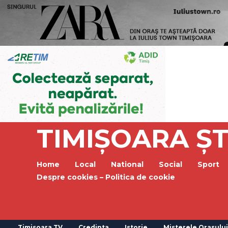
TIMIȘOARA ȘT
Home
Local
National
Social
Sport
Despre cookies – Politica de cookie
Timisoara TV
Credinta
Istorie
Misterele Orasului