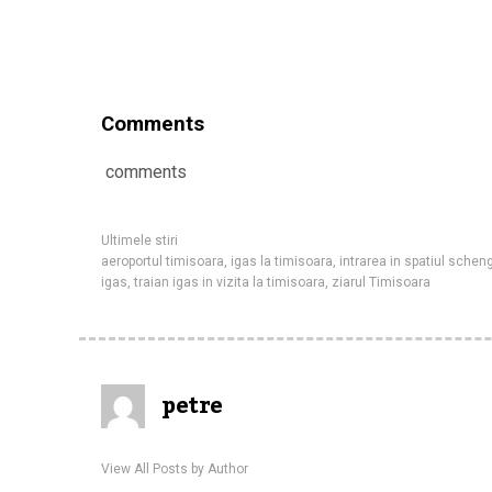
Comments
comments
Ultimele stiri
aeroportul timisoara
,
igas la timisoara
,
intrarea in spatiul schen
igas
,
traian igas in vizita la timisoara
,
ziarul Timisoara
petre
View All Posts by Author