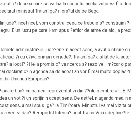
ptul c? decizia care se va lua la nceputul anului viitor va fi o dec
declarat ministrul Traian Iga? n ora?ul de pe Bega.
 din jude?. ncet ncet, vom construi ceea ce trebuie s? construim ?i
gru. E un lucru pe care l-am spus ?efilor de arme de aici, a prec
oblemele administra?iei jude?ene. n acest sens, a avut o ntlnire cu
ciuc, ?i cu c?iva primari din jude?. Traian Iga? a aflat de la autor
ra?ia local? ?i le-a promis c? va ncerca s? rezolve… m?car o pa
mai declarat c? n agenda sa de acest an vor fi mai multe deplas?r
ile din Uniunea European?.
?ionare bun? cu oameni reprezentativi din ??rile membre al UE. 
dea un vot ?i un sprijin n acest sens. De astfel, n agenda mea, n 
acest sens, a mai spus Iga? la Timi?oara. Ministrul va mai vizita o
 a vedea dac? Aeroportul Interna?ional Traian Vuia ndepline?te 