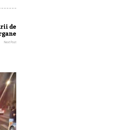
rii de
rgane
Next Post