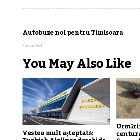
Autobuze noi pentru Timisoara
Previous Post
You May Also Like
Urmărir
Vestea mult așteptată:
centura