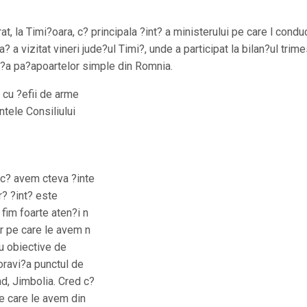
at, la Timi?oara, c? principala ?int? a ministerului pe care l condu
a vizitat vineri jude?ul Timi?, unde a participat la bilan?ul trime
en?a pa?apoartelor simple din Romnia.
i cu ?efii de arme
ntele Consiliului
 c? avem cteva ?inte
r? ?int? este
fim foarte aten?i n
or pe care le avem n
ru obiective de
Moravi?a punctul de
rnd, Jimbolia. Cred c?
e care le avem din