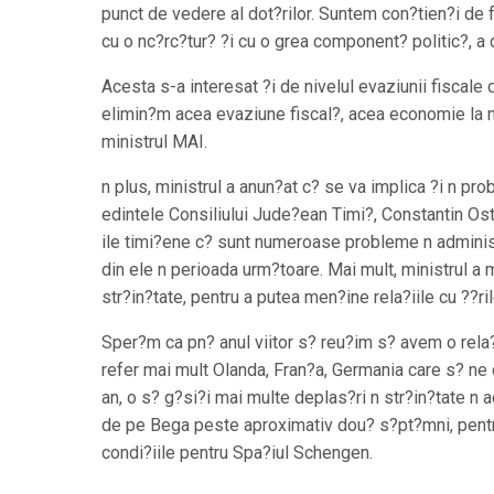
punct de vedere al dot?rilor. Suntem con?tien?i de fa
cu o nc?rc?tur? ?i cu o grea component? politic?, a 
Acesta s-a interesat ?i de nivelul evaziunii fiscale
elimin?m acea evaziune fiscal?, acea economie la ne
ministrul MAI.
n plus, ministrul a anun?at c? se va implica ?i n pr
edintele Consiliului Jude?ean Timi?, Constantin Ostafi
ile timi?ene c? sunt numeroase probleme n administ
din ele n perioada urm?toare. Mai mult, ministrul a 
str?in?tate, pentru a putea men?ine rela?iile cu ??r
Sper?m ca pn? anul viitor s? reu?im s? avem o rela
refer mai mult Olanda, Fran?a, Germania care s? ne 
an, o s? g?si?i mai multe deplas?ri n str?in?tate n 
de pe Bega peste aproximativ dou? s?pt?mni, pentru
condi?iile pentru Spa?iul Schengen.