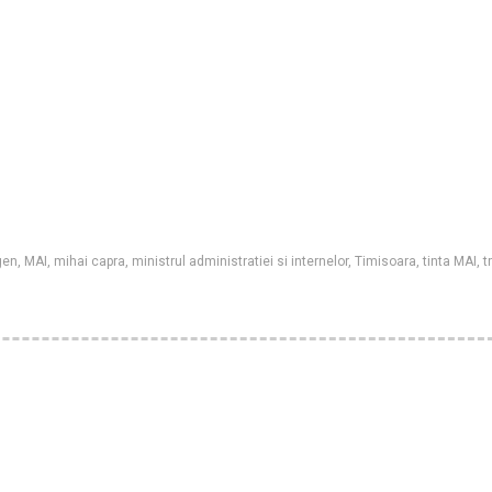
gen
,
MAI
,
mihai capra
,
ministrul administratiei si internelor
,
Timisoara
,
tinta MAI
,
t