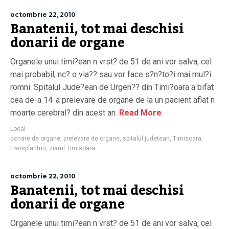
octombrie 22, 2010
Banatenii, tot mai deschisi
donarii de organe
Organele unui timi?ean n vrst? de 51 de ani vor salva, cel
mai probabil, nc? o via?? sau vor face s?n?to?i mai mul?i
romni. Spitalul Jude?ean de Urgen?? din Timi?oara a bifat
cea de-a 14-a prelevare de organe de la un pacient aflat n
moarte cerebral? din acest an.
Read More
Local
donare de organe
,
prelevare de organe
,
spitalul judetean
,
Timisoara
,
transplanturi
,
ziarul Timisoara
octombrie 22, 2010
Banatenii, tot mai deschisi
donarii de organe
Organele unui timi?ean n vrst? de 51 de ani vor salva, cel