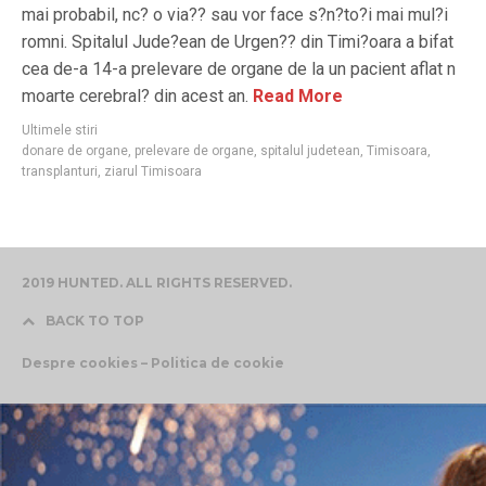
mai probabil, nc? o via?? sau vor face s?n?to?i mai mul?i
romni. Spitalul Jude?ean de Urgen?? din Timi?oara a bifat
cea de-a 14-a prelevare de organe de la un pacient aflat n
moarte cerebral? din acest an.
Read More
Ultimele stiri
donare de organe
,
prelevare de organe
,
spitalul judetean
,
Timisoara
,
transplanturi
,
ziarul Timisoara
2019 HUNTED. ALL RIGHTS RESERVED.
BACK TO TOP
Despre cookies – Politica de cookie