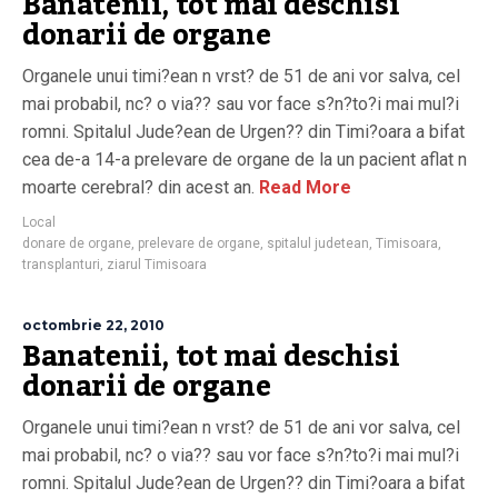
Banatenii, tot mai deschisi
donarii de organe
Organele unui timi?ean n vrst? de 51 de ani vor salva, cel
mai probabil, nc? o via?? sau vor face s?n?to?i mai mul?i
romni. Spitalul Jude?ean de Urgen?? din Timi?oara a bifat
cea de-a 14-a prelevare de organe de la un pacient aflat n
moarte cerebral? din acest an.
Read More
Local
donare de organe
,
prelevare de organe
,
spitalul judetean
,
Timisoara
,
transplanturi
,
ziarul Timisoara
octombrie 22, 2010
Banatenii, tot mai deschisi
donarii de organe
Organele unui timi?ean n vrst? de 51 de ani vor salva, cel
mai probabil, nc? o via?? sau vor face s?n?to?i mai mul?i
romni. Spitalul Jude?ean de Urgen?? din Timi?oara a bifat