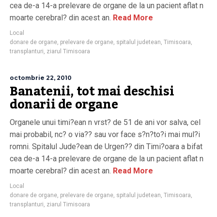
cea de-a 14-a prelevare de organe de la un pacient aflat n
moarte cerebral? din acest an.
Read More
Local
donare de organe
,
prelevare de organe
,
spitalul judetean
,
Timisoara
,
transplanturi
,
ziarul Timisoara
octombrie 22, 2010
Banatenii, tot mai deschisi
donarii de organe
Organele unui timi?ean n vrst? de 51 de ani vor salva, cel
mai probabil, nc? o via?? sau vor face s?n?to?i mai mul?i
romni. Spitalul Jude?ean de Urgen?? din Timi?oara a bifat
cea de-a 14-a prelevare de organe de la un pacient aflat n
moarte cerebral? din acest an.
Read More
Local
donare de organe
,
prelevare de organe
,
spitalul judetean
,
Timisoara
,
transplanturi
,
ziarul Timisoara