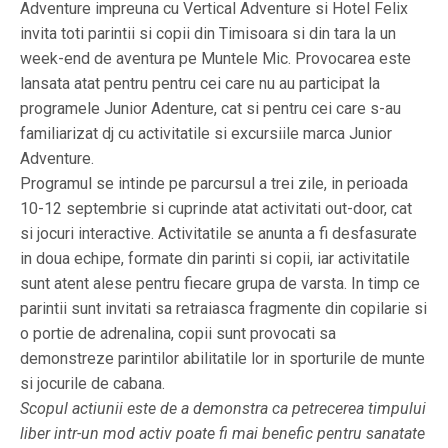
Adventure impreuna cu Vertical Adventure si Hotel Felix
invita toti parintii si copii din Timisoara si din tara la un
week-end de aventura pe Muntele Mic. Provocarea este
lansata atat pentru pentru cei care nu au participat la
programele Junior Adenture, cat si pentru cei care s-au
familiarizat dj cu activitatile si excursiile marca Junior
Adventure.
Programul se intinde pe parcursul a trei zile, in perioada
10-12 septembrie si cuprinde atat activitati out-door, cat
si jocuri interactive. Activitatile se anunta a fi desfasurate
in doua echipe, formate din parinti si copii, iar activitatile
sunt atent alese pentru fiecare grupa de varsta. In timp ce
parintii sunt invitati sa retraiasca fragmente din copilarie si
o portie de adrenalina, copii sunt provocati sa
demonstreze parintilor abilitatile lor in sporturile de munte
si jocurile de cabana.
Scopul actiunii este de a demonstra ca petrecerea timpului
liber intr-un mod activ poate fi mai benefic pentru sanatate