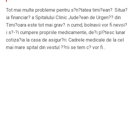
Tot mai multe probleme pentru s?n?tatea timi?ean?. Situa?
ia financiar? a Spitalului Clinic Jude?ean de Urgen?? din
Timi?oara este tot mai grav?. n curnd, bolnavii vor fi nevoi?
i s?-?i cumpere propriile medicamente, de?i pl?tesc lunar
cotiza?ia la casa de asigur?ri. Cadrele medicale de la cel
mai mare spital din vestul ??rii se tem c? vor fi…