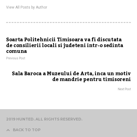
View All Posts by Author
Soarta Politehnicii Timisoara va fi discutata
de consilierii locali si judeteni intr-o sedinta
comuna
Previous Post
Sala Baroca a Muzeului de Arta, inca un motiv
de mandrie pentru timisoreni
Next Post
2019 HUNTED. ALL RIGHTS RESERVED.
BACK TO TOP