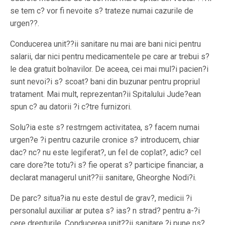
se tem c? vor fi nevoite s? trateze numai cazurile de
urgen??.
Conducerea unit??ii sanitare nu mai are bani nici pentru
salarii, dar nici pentru medicamentele pe care ar trebui s?
le dea gratuit bolnavilor. De aceea, cei mai mul?i pacien?i
sunt nevoi?i s? scoat? bani din buzunar pentru propriul
tratament. Mai mult, reprezentan?ii Spitalului Jude?ean
spun c? au datorii ?i c?tre furnizori.
Solu?ia este s? restrngem activitatea, s? facem numai
urgen?e ?i pentru cazurile cronice s? introducem, chiar
dac? nc? nu este legiferat?, un fel de coplat?, adic? cel
care dore?te totu?i s? fie operat s? participe financiar, a
declarat managerul unit??ii sanitare, Gheorghe Nodi?i.
De parc? situa?ia nu este destul de grav?, medicii ?i
personalul auxiliar ar putea s? ias? n strad? pentru a-?i
cere drepturile. Conducerea unit??ii sanitare ?i pune ns?