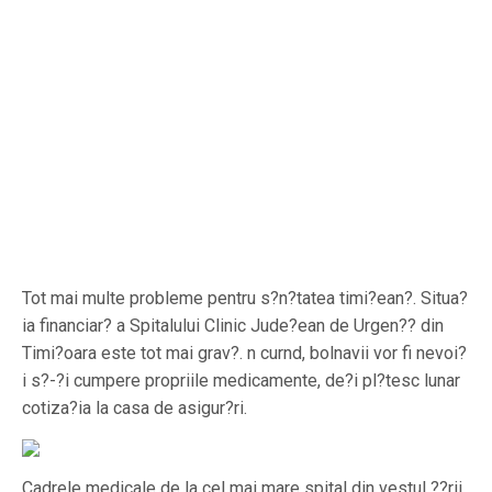
Tot mai multe probleme pentru s?n?tatea timi?ean?. Situa?
ia financiar? a Spitalului Clinic Jude?ean de Urgen?? din
Timi?oara este tot mai grav?. n curnd, bolnavii vor fi nevoi?
i s?-?i cumpere propriile medicamente, de?i pl?tesc lunar
cotiza?ia la casa de asigur?ri.
Cadrele medicale de la cel mai mare spital din vestul ??rii