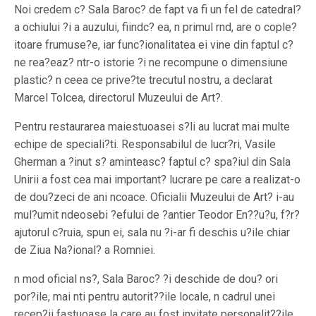
Noi credem c? Sala Baroc? de fapt va fi un fel de catedral?
a ochiului ?i a auzului, fiindc? ea, n primul rnd, are o cople?
itoare frumuse?e, iar func?ionalitatea ei vine din faptul c?
ne rea?eaz? ntr-o istorie ?i ne recompune o dimensiune
plastic? n ceea ce prive?te trecutul nostru, a declarat
Marcel Tolcea, directorul Muzeului de Art?.
Pentru restaurarea maiestuoasei s?li au lucrat mai multe
echipe de speciali?ti. Responsabilul de lucr?ri, Vasile
Gherman a ?inut s? aminteasc? faptul c? spa?iul din Sala
Unirii a fost cea mai important? lucrare pe care a realizat-o
de dou?zeci de ani ncoace. Oficialii Muzeului de Art? i-au
mul?umit ndeosebi ?efului de ?antier Teodor En??u?u, f?r?
ajutorul c?ruia, spun ei, sala nu ?i-ar fi deschis u?ile chiar
de Ziua Na?ional? a Romniei.
n mod oficial ns?, Sala Baroc? ?i deschide de dou? ori
por?ile, mai nti pentru autorit??ile locale, n cadrul unei
recep?ii fastuoase la care au fost invitate personalit??ile