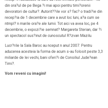
din ora?ul de pe Bega ?i mai apoi pentru timi?orenii
devoratori de cultur?. Autorit??ile vor s? fac? o tradi?ie din
recep?ia de 1 decembrie care a avut loc luni, a?a cum se
ntmpl? n marile ora?e ale lumii. Tot aici va avea loc, pe 4
decembrie, o expozi?ie semnat? Margareta Sterian, dar ?i
un spectacol sus?inut de cunoscutul R?zvan Mazilu.
Lucr?rile la Sala Baroc au nceput n anul 2007. Pentru
aducerea acesteia la forma de acum s-au folosit peste 3,3
miliarde de lei vechi, bani oferi?i de Consiliul Jude?ean
Timi?.
Vom reveni cu imagini!