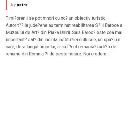
by
petre
Timi?orenii se pot mndri cu nc? un obiectiv turistic.
Autorit??ile jude?ene au terminat reabilitarea S?lii Baroce a
Muzeului de Art? din Pia?a Unirii. Sala Baroc? este cea mai
important? sal? din incinta institu?iei culturale, un spa?iu n
care, de-a lungul timpului, s-au f?cut remarca?i arti?ti de
renume din Romnia ?i de peste hotare. Noi credem…