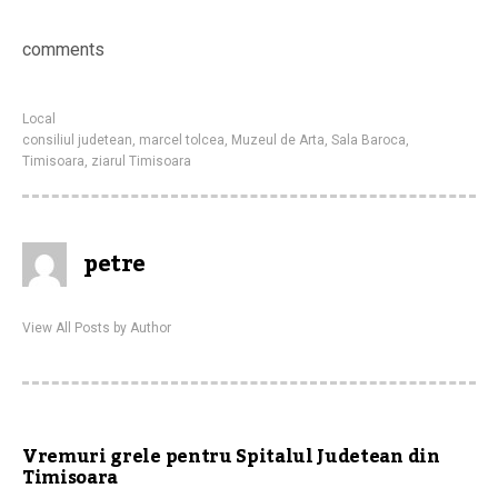
comments
Local
consiliul judetean
,
marcel tolcea
,
Muzeul de Arta
,
Sala Baroca
,
Timisoara
,
ziarul Timisoara
petre
View All Posts by Author
Vremuri grele pentru Spitalul Judetean din
Timisoara