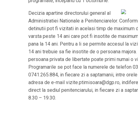
programate, incepand cu 1 octombrie.
Decizia apartine directorului general al
Administratiei Nationale a Penitenciarelor. Conform 
detinutii pot fi vizitati in acelasi timp de maximu
varsta peste 14 ani care pot fi insotite de maximum
pana la 14 ani. Pentru a li se permite accesul la vi
14 ani trebuie sa fie insotite de o persoana majora.
persoana privata de libertate poate primi numai o vi
Programarile se pot face la numerele de telefon 03
0741.265.884, in fiecare zi a saptamanii, intre orele
adresa de e-mail vizite.ptimisoara@dgp.ro, indifere
direct la sediul penitenciarului, in fiecare zi a sapta
8.30 – 19.30.