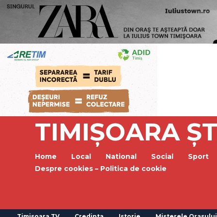
TIMIȘOARA ȘT
Home
Local
National
Social
Sport
Despre cookies – Politica de cookie
Timisoara TV
Credinta
Istorie
Misterele Orasului