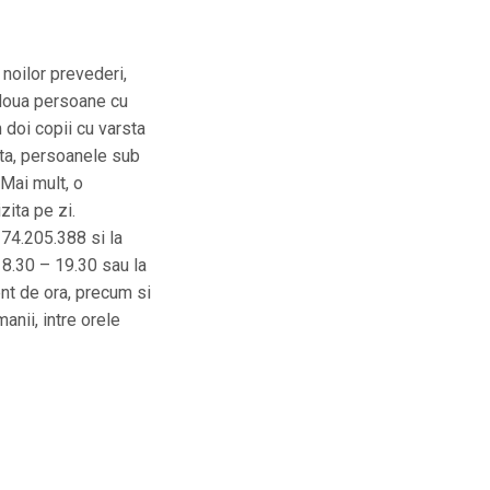
noilor prevederi,
m doua persoane cu
 doi copii cu varsta
zita, persoanele sub
 Mai mult, o
zita pe zi.
74.205.388 si la
 8.30 – 19.30 sau la
nt de ora, precum si
manii, intre orele