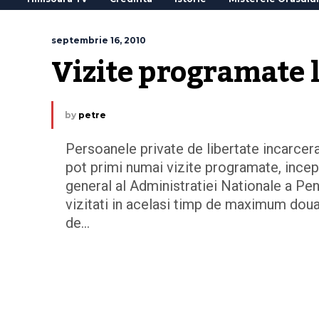
septembrie 16, 2010
Vizite programate 
by
petre
Persoanele private de libertate incarcer
pot primi numai vizite programate, incep
general al Administratiei Nationale a Peni
vizitati in acelasi timp de maximum doua
de…