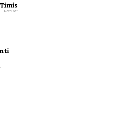
 Timis
Next Post
nti
c