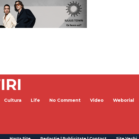
IRI
Cultura
Life
No Comment
Video
Weborial
Harta Site
Redactie | Publicitate | Contact
Site Vechi