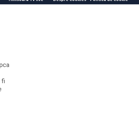
apca
fi
e