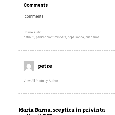
Comments
comments
Ultimele stiri
detinuti
,
penitenciar timisoara
,
popa sapca
,
puscariasi
petre
View All Posts by Author
Maria Barna, sceptica in privinta