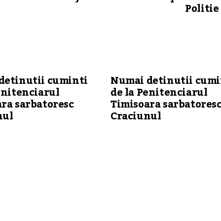
Politie
detinutii cuminti
Numai detinutii cumi
enitenciarul
de la Penitenciarul
ra sarbatoresc
Timisoara sarbatores
nul
Craciunul