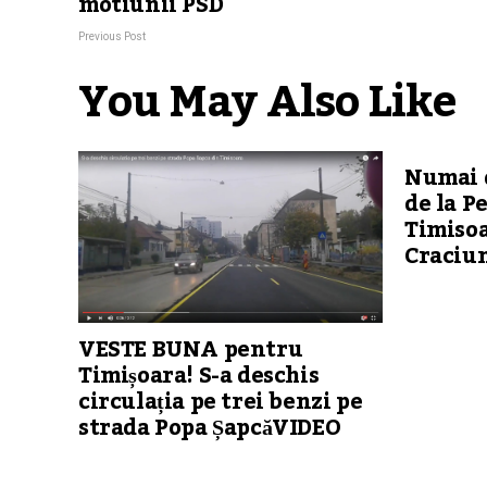
motiunii PSD
Previous Post
You May Also Like
Numai 
de la P
Timisoa
Craciu
VESTE BUNA pentru
Timișoara! S-a deschis
circulația pe trei benzi pe
strada Popa ȘapcăVIDEO