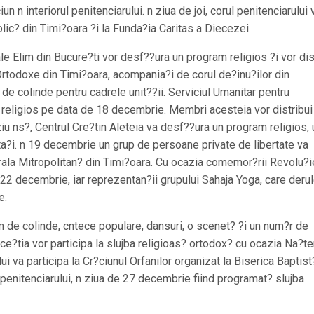
 n interiorul penitenciarului. n ziua de joi, corul penitenciarului 
lic? din Timi?oara ?i la Funda?ia Caritas a Diecezei.
e Elim din Bucure?ti vor desf??ura un program religios ?i vor dis
 Ortodoxe din Timi?oara, acompania?i de corul de?inu?ilor din
de colinde pentru cadrele unit??ii. Serviciul Umanitar pentru
m religios pe data de 18 decembrie. Membri acesteia vor distribui
iu ns?, Centrul Cre?tin Aleteia va desf??ura un program religios,
ta?i. n 19 decembrie un grup de persoane private de libertate va
drala Mitropolitan? din Timi?oara. Cu ocazia comemor?rii Revolu?i
 22 decembrie, iar reprezentan?ii grupului Sahaja Yoga, care deru
e.
m de colinde, cntece populare, dansuri, o scenet? ?i un num?r de
ce?tia vor participa la slujba religioas? ortodox? cu ocazia Na?ter
ui va participa la Cr?ciunul Orfanilor organizat la Biserica Baptist
a penitenciarului, n ziua de 27 decembrie fiind programat? slujba