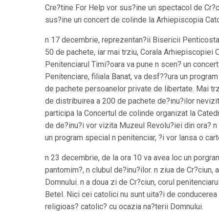
Cre?tine For Help vor sus?ine un spectacol de Cr?ciun
sus?ine un concert de colinde la Arhiepiscopia Cato
n 17 decembrie, reprezentan?ii Bisericii Penticostal
50 de pachete, iar mai trziu, Corala Arhiepiscopiei
Penitenciarul Timi?oara va pune n scen? un concert 
Penitenciare, filiala Banat, va desf??ura un progra
de pachete persoanelor private de libertate. Mai trz
de distribuirea a 200 de pachete de?inu?ilor nevizi
participa la Concertul de colinde organizat la Cate
de de?inu?i vor vizita Muzeul Revolu?iei din ora? n
un program special n penitenciar, ?i vor lansa o cart
n 23 decembrie, de la ora 10 va avea loc un porgra
pantomim?, n clubul de?inu?ilor. n ziua de Cr?ciun, a
Domnului. n a doua zi de Cr?ciun, corul penitenciarul
Betel. Nici cei catolici nu sunt uita?i de conducere
religioas? catolic? cu ocazia na?terii Domnului.