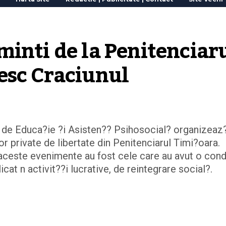
inti de la Penitenciaru
esc Craciunul
ul de Educa?ie ?i Asisten?? Psihosocial? organizeaz
 private de libertate din Penitenciarul Timi?oara.
 aceste evenimente au fost cele care au avut o cond
cat n activit??i lucrative, de reintegrare social?.