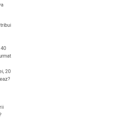
va
tribui
 40
 urmat
ei, 20
leaz?
ii
?