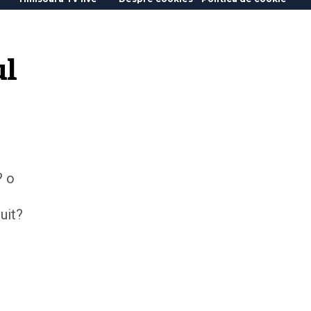
l 
? o
uit?