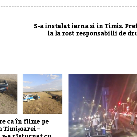
e
S-a instalat iarna si in Timis. Pre
ia la rost responsabilii de d
e ca în filme pe
 Timișoarei –
 s-a răsturnat cu