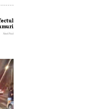
fectul
rumuri
Next Post