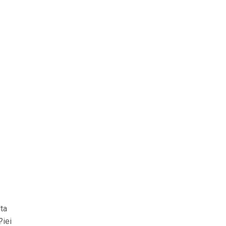
lta
?iei