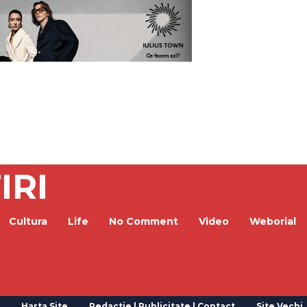
IRI
Cultura
Life
No Comment
Video
Weborial
Harta Site
Redactie | Publicitate | Contact
Site Vechi