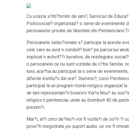
Cu ocazia s?rb?torilor de iarn?, Serviciul de Educa?
Psihosocial? organizeaz? o serie de evenimente d
persoanelor private de libertate din Penitenciarul T
Persoanele selec?ionate s? participe la aceste ev
cele care au avut o conduit? bun? pe parcursul anulu
implicat n activit??i lucrative, de reintegrare social?
o persoanele ce nu sunt vizitate de c?tre familie. n
lunii, ace?tia au participat la o serie de evenimente,
diferite institu?ii din ora?. Duminic?, corul Penitenc
participat la un program moral-religios organizat la
iar luni reprezentan?ii bisericii Via?a Nou? au sus?
religios n penitenciar, unde au distribuit 40 de pach
prezen?i.
Mar?i, al?i cinci de?inu?i vor fi vizita?i de so?ii ?i 
pove?ti nregistrate pe suport audio, ce vor fi nmnat