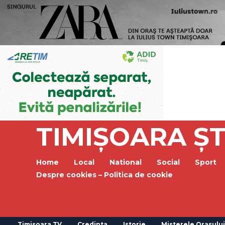
TIMIȘOARA ȘT
Home
Local
National
Social
Sport
Despre cookies – Politica de cookie
Timisoara TV
Credinta
Istorie
Misterele Orasului