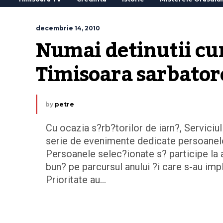
decembrie 14, 2010
Numai detinutii cum
Timisoara sarbator
by
petre
Cu ocazia s?rb?torilor de iarn?, Servici
serie de evenimente dedicate persoanelor
Persoanele selec?ionate s? participe la
bun? pe parcursul anului ?i care s-au impli
Prioritate au…