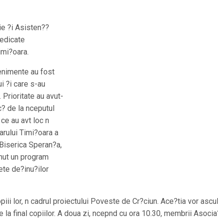
ie ?i Asisten??
edicate
imi?oara.
enimente au fost
i ?i care s-au
. Prioritate au avut-
c? de la nceputul
 ce au avt loc n
iarului Timi?oara a
 Biserica Speran?a,
inut un program
ete de?inu?ilor
copiii lor, n cadrul proiectului Poveste de Cr?ciun. Ace?tia vor ascu
e la final copiilor. A doua zi, ncepnd cu ora 10.30, membrii Asocia