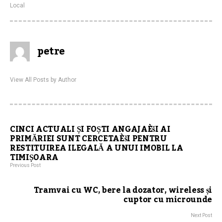
Local
petre
View All Posts by Author
CINCI ACTUALI ȘI FOȘTI ANGAJAÈšI AI
PRIMĂRIEI SUNT CERCETAÈšI PENTRU
RESTITUIREA ILEGALĂ A UNUI IMOBIL LA
TIMIȘOARA
Previous Post
Tramvai cu WC, bere la dozator, wireless și
cuptor cu microunde
Next Post