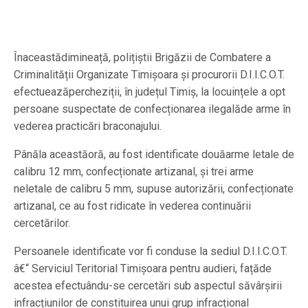
Înaceastădimineață, polițiștii Brigăzii de Combatere a
Criminalității Organizate Timișoara și procurorii D.I.I.C.O.T.
efectueazăpercheziții, în județul Timiș, la locuințele a opt
persoane suspectate de confecționarea ilegalăde arme în
vederea practicări braconajului.
Pânăla aceastăoră, au fost identificate douăarme letale de
calibru 12 mm, confecționate artizanal, și trei arme
neletale de calibru 5 mm, supuse autorizării, confecționate
artizanal, ce au fost ridicate în vederea continuării
cercetărilor.
Persoanele identificate vor fi conduse la sediul D.I.I.C.O.T.
â€“ Serviciul Teritorial Timișoara pentru audieri, fațăde
acestea efectuându-se cercetări sub aspectul săvârșirii
infracțiunilor de constituirea unui grup infracțional