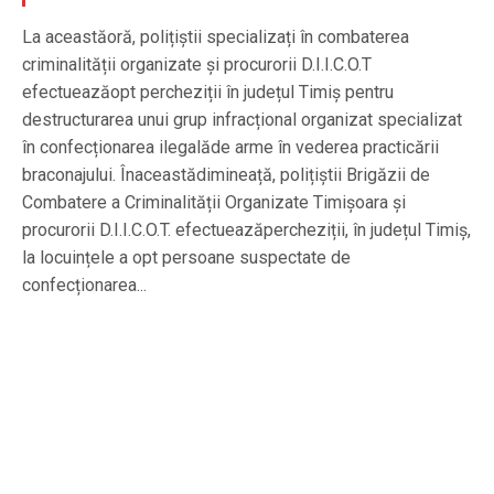
La aceastăoră, polițiștii specializați în combaterea
criminalității organizate și procurorii D.I.I.C.O.T
efectueazăopt percheziții în județul Timiș pentru
destructurarea unui grup infracțional organizat specializat
în confecționarea ilegalăde arme în vederea practicării
braconajului. Înaceastădimineață, polițiștii Brigăzii de
Combatere a Criminalității Organizate Timișoara și
procurorii D.I.I.C.O.T. efectueazăpercheziții, în județul Timiș,
la locuințele a opt persoane suspectate de
confecționarea...