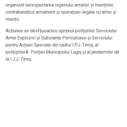
organizat nerespectarea regimului armelor și munițiilor,
contrabandăcu armament și operațiuni ilegale cu arme și
muniții.
Acțiunea se desfășoarăcu sprijinul polițiștilor Serviciului
Arme Explozivi și Substanțe Periculoase și Serviciului
pentru Acțiuni Speciale din cadrul I.P.J. Timiș, al
polițiștilorÂ Poliției Municipiului Lugoj și al jandarmilor de
la I.J.J. Timiș.