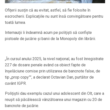
Ofiţerii susţin că au evitat, astfel, să fie folosite în
escrocherii. Explicaţiile nu sunt însă convingătoare pentru
toată lumea.
Internauţii îi îndeamnă acum pe poliţişti să confişte
pistoale de jucărie şi banii de la Monopoly din librării.
„În cursul anului 2025, la nivel naţional, au fost înregistrate
227 de dosare penale având ca obiect fapte de
înșelăciune comise prin utilizarea de bancnote false, de
tip „prop copy””, a declarat Octavian Dan, purtător de
cuvânt IGPR.
Poliţiştii dau exemplu cazul unui adolescent din Olt, care a
reuşit să păcălească vânzătoarea unui magazin cu 20 de
bancnote de jucărie.