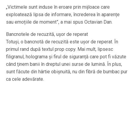
„Victimele sunt induse în eroare prin mijloace care
exploatează lipsa de informare, încrederea în aparențe
sau emoțiile de moment”, a mai spus Octavian Dan.
Bancnotele de recuzită, uşor de reperat
Totuşi, o bancnotă de recuzită este ușor de reperat. În
primul rand după textul prop copy. Mai mult, lipsesc
filigranul, holograma şi firul de siguranță care pot fi văzute
când ţinem banii în dreptul unei surse de lumină. În plus,
sunt făcute din hârtie obișnuită, nu din fibră de bumbac pur
ca cele adevărate.