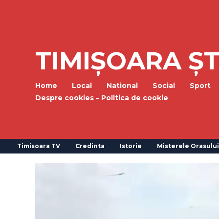
TIMIȘOARA ȘT
Home
Local
National
Social
Sport
Despre cookies – Politica de cookie
Timisoara TV
Credinta
Istorie
Misterele Orasului