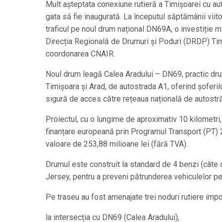
Mult așteptata conexiune rutieră a Timișoarei cu a
gata să fie inaugurată. La începutul săptămânii viit
traficul pe noul drum național DN69A, o investiție m
Direcția Regională de Drumuri și Poduri (DRDP) Ti
coordonarea CNAIR.
Noul drum leagă Calea Aradului – DN69, practic dru
Timișoara și Arad, de autostrada A1, oferind șoferil
sigură de acces către rețeaua națională de autostră
Proiectul, cu o lungime de aproximativ 10 kilometri, 
finanțare europeană prin Programul Transport (PT)
valoare de 253,88 milioane lei (fără TVA).
Drumul este construit la standard de 4 benzi (câte
Jersey, pentru a preveni pătrunderea vehiculelor pe 
Pe traseu au fost amenajate trei noduri rutiere impo
la intersecția cu DN69 (Calea Aradului),