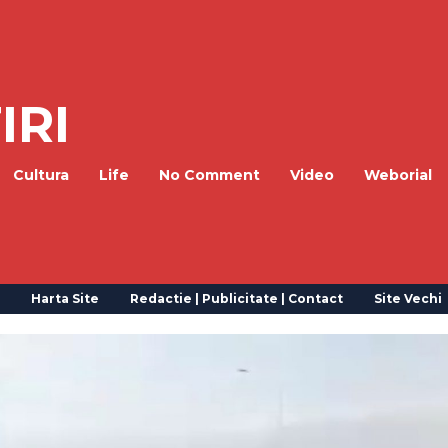
IRI
Cultura
Life
No Comment
Video
Weborial
Harta Site
Redactie | Publicitate | Contact
Site Vechi