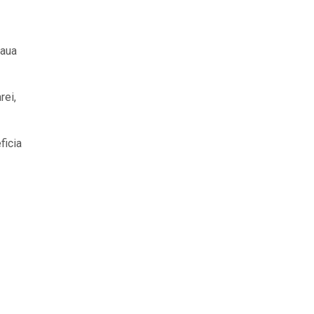
eaua
rei,
ficia