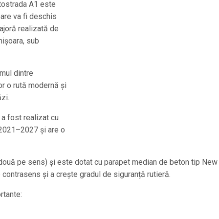
utostrada A1 este
oare va fi deschis
ajoră realizată de
mișoara, sub
mul dintre
or o rută modernă și
zi.
a fost realizat cu
 2021–2027 și are o
 două pe sens) și este dotat cu parapet median de beton tip New
contrasens și a crește gradul de siguranță rutieră.
rtante: