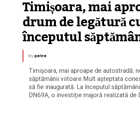
Timișoara, mai apro
drum de legătură cu
începutul săptămâni
by
petre
Timișoara, mai aproape de autostradă: n
săptămânii viitoare Mult așteptata conex
să fie inaugurată. La începutul săptămânii
DN69A, o investiție majoră realizată de D