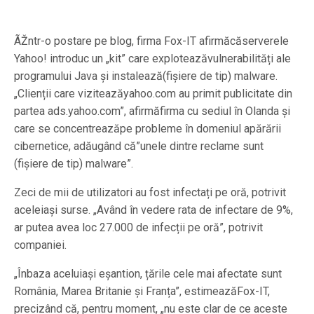
ÃŽntr-o postare pe blog, firma Fox-IT afirmăcăserverele
Yahoo! introduc un „kit” care exploteazăvulnerabilități ale
programului Java și instalează(fișiere de tip) malware.
„Clienții care viziteazăyahoo.com au primit publicitate din
partea ads.yahoo.com”, afirmăfirma cu sediul în Olanda și
care se concentreazăpe probleme în domeniul apărării
cibernetice, adăugând că”unele dintre reclame sunt
(fișiere de tip) malware”.
Zeci de mii de utilizatori au fost infectați pe oră, potrivit
aceleiași surse. „Având în vedere rata de infectare de 9%,
ar putea avea loc 27.000 de infecții pe oră”, potrivit
companiei.
„Înbaza aceluiași eșantion, țările cele mai afectate sunt
România, Marea Britanie și Franța”, estimeazăFox-IT,
precizând că, pentru moment, „nu este clar de ce aceste