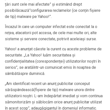
țări sunt cele mai afectate” și estimând drept
posibilăcauză”configurarea reclamelor (ce conțin fișiere
de tip) malware pe Yahoo!”.
Încazul în care un computer infectat este conectat la o
rețea, atacatorii pot accesa, de cele mai multe ori, alte
sisteme și servere conectate, potrivit aceleiași surse.
Yahoo! a anunțat căeste la curent cu aceste probleme de
securitate. „La Yahoo! luăm securitatea și
confidențialitatea (corespondenței) utilizatorilor noștri în
serios”, se aratăîntr-un comunicat emis în noaptea de
sâmbătăspre duminică.
„Am identificat recent un anunț publicitar conceput
sărăspândească(fișiere de tip) malware unora dintre
utilizatorii noștri. L-am îndepărtat imediat și vom continua
sămonitorizăm și săblocăm orice anunț publicitar utilizat
în acest scop”, adaugăgigantul în domeniul informatic.