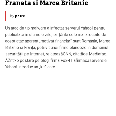
Franata si Marea Britanie
by
petre
Un atac de tip malware a infectat serverul Yahoo! pentru
publicitate în ultimele zile, iar țările cele mai afectate de
acest atac aparent „motivat financiar” sunt România, Marea
Britanie și Franța, potrivit unei firme olandeze în domeniul
securității pe Internet, relateazăCNN, citatăde Mediafax.
ÃŽntr-o postare pe blog, firma Fox-IT afirmăcăserverele
Yahoo! introduc un „kit” care...