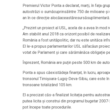
Premierul Victor Ponta a declarat, marți, în fața gru
autostrăzi o sumăcuprinsăîntre 750 de milioane și 
an în ce direcție alocăaceastăresursăsuplimentară.
„Prezint un proiect al USL, acela de a avea în mod re
Am stabilit anul 2018 ca orizont posibil de realiza
România a fost unităpolitic, dar nu este unităca infr
El le-a propus parlamentarilor USL săfacăun proiect
votat de Parlament și care sărămânăca obligație pe
Înprezent, România are puțin peste 500 km de auto
Ponta a spus căexistădeja finanțat, în lucru, aproape
tronsonul Timișoara-Lugoj-Deva-Sibiu, care este în l
tronsoane totalizând 105 km.
El a precizat căs-a finalizat licitația pentru autos
putea licita și construi din programul bugetar 2007
pot începe toate procedurile.