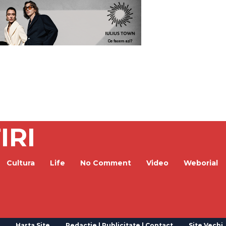
IRI
Cultura
Life
No Comment
Video
Weborial
Harta Site
Redactie | Publicitate | Contact
Site Vechi