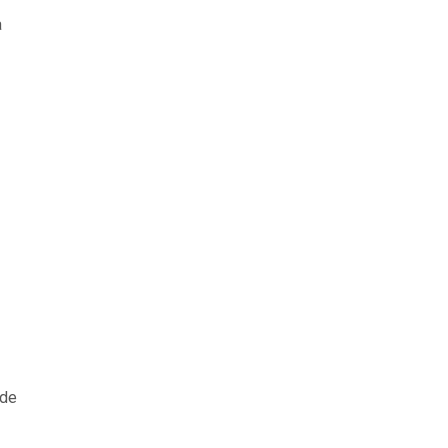
a
 de