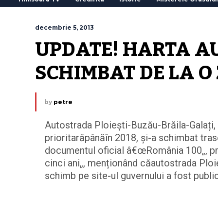
decembrie 5, 2013
UPDATE! HARTA AU
SCHIMBAT DE LA O 
by
petre
Autostrada Ploiești-Buzău-Brăila-Galați, 
prioritarăpânăîn 2018, și-a schimbat tra
documentul oficial â€œRomânia 100„, prin
cinci ani„, menționând căautostrada Ploie
schimb pe site-ul guvernului a fost public