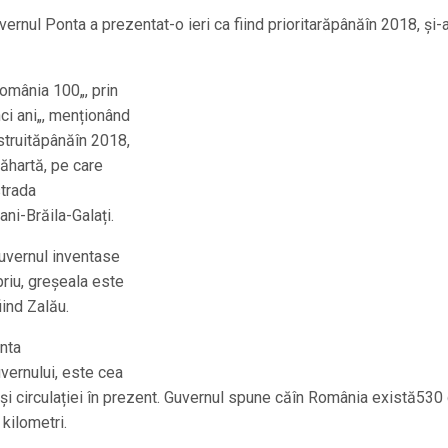
ernul Ponta a prezentat-o ieri ca fiind prioritarăpânăîn 2018, și-
omânia 100„, prin
nci ani„, menționând
struităpânăîn 2018,
tăhartă, pe care
strada
ni-Brăila-Galați.
guvernul inventase
priu, greșeala este
iind Zalău.
anta
vernului, este cea
i circulației în prezent. Guvernul spune căîn România există530
 kilometri.