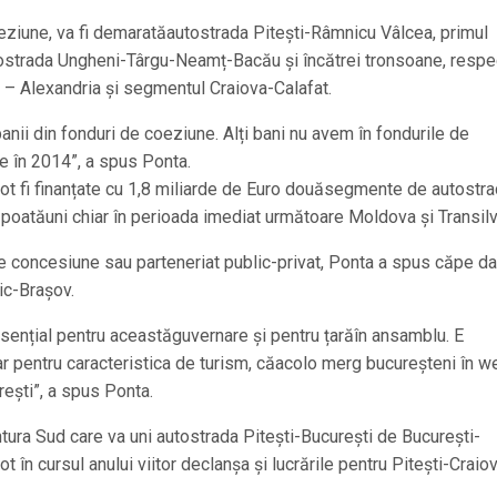
oeziune, va fi demaratăautostrada Pitești-Râmnicu Vâlcea, primul
utostrada Ungheni-Târgu-Neamț-Bacău și încătrei tronsoane, respe
– Alexandria și segmentul Craiova-Calafat.
anii din fonduri de coeziune. Alți bani nu avem în fondurile de
e în 2014”, a spus Ponta.
pot fi finanțate cu 1,8 miliarde de Euro douăsegmente de autostra
 poatăuni chiar în perioada imediat următoare Moldova și Transilv
de concesiune sau parteneriat public-privat, Ponta a spus căpe d
ic-Brașov.
sențial pentru aceastăguvernare și pentru țarăîn ansamblu. E
ar pentru caracteristica de turism, căacolo merg bucureșteni în w
rești”, a spus Ponta.
tura Sud care va uni autostrada Pitești-București de București-
în cursul anului viitor declanșa și lucrările pentru Pitești-Craiov