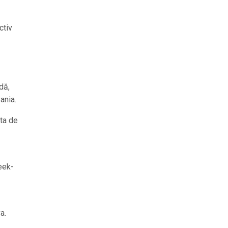
ctiv
dă,
ania.
ata de
eek-
a.