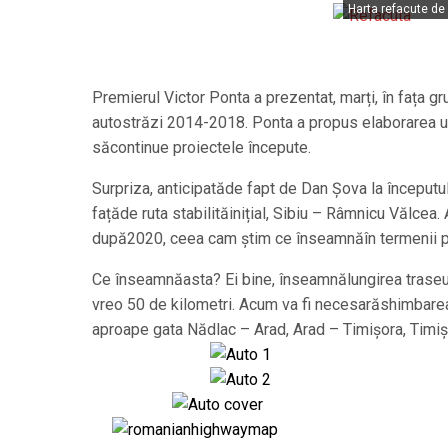
Harta refacute de l
Premierul Victor Ponta a prezentat, marți, în fața g
autostrăzi 2014-2018. Ponta a propus elaborarea unu
săcontinue proiectele începute.
Surpriza, anticipatăde fapt de Dan Șova la începutul
fațăde ruta stabilităinițial, Sibiu – Râmnicu Vălcea.
după2020, ceea cam știm ce înseamnăîn termenii prom
Ce înseamnăasta? Ei bine, înseamnălungirea traseulu
vreo 50 de kilometri. Acum va fi necesarăshimbarea 
aproape gata Nădlac – Arad, Arad – Timișora, Timi