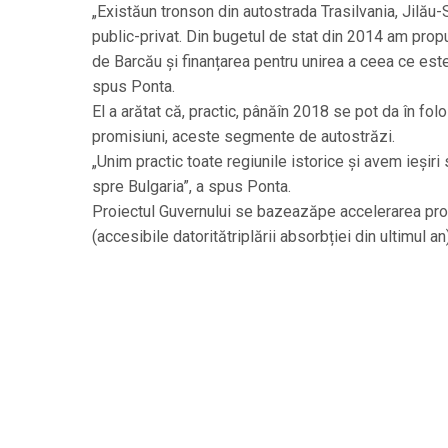
„Existăun tronson din autostrada Trasilvania, Jilău
public-privat. Din bugetul de stat din 2014 am pro
de Barcău și finanțarea pentru unirea a ceea ce este
spus Ponta.
El a arătat că, practic, pânăîn 2018 se pot da în folo
promisiuni, aceste segmente de autostrăzi.
„Unim practic toate regiunile istorice și avem ieșiri
spre Bulgaria”, a spus Ponta.
Proiectul Guvernului se bazeazăpe accelerarea proi
(accesibile datoritătriplării absorbției din ultimul an