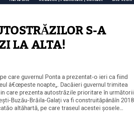
TOSTRĂZILOR S-A 
ZI LA ALTA!
pe care guvernul Ponta a prezentat-o ieri ca fiind
seul â€œpeste noapte„. Dacăieri guvernul trimitea
 care prezenta autostrăzile prioritare în următorii
ști-Buzău-Brăila-Galați va fi construităpânăîn 2018,
atăo altăhartă, pe care traseul acestei șosele...