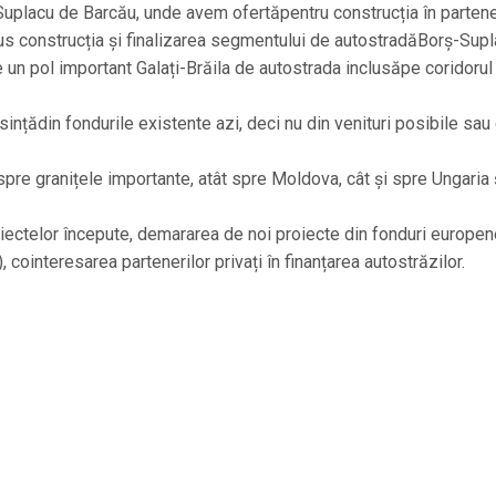
-Suplacu de Barcău, unde avem ofertăpentru construcția în partene
pus construcția și finalizarea segmentului de autostradăBorș-Sup
 un pol important Galați-Brăila de autostrada inclusăpe coridorul 
sințădin fondurile existente azi, deci nu din venituri posibile sau
 spre granițele importante, atât spre Moldova, cât și spre Ungaria 
ectelor începute, demararea de noi proiecte din fonduri europen
), cointeresarea partenerilor privați în finanțarea autostrăzilor.