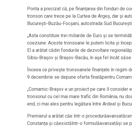
Ponta a precizat că, pe finanțarea din fonduri de c
tronson care trece pe la Curtea de Argeș, dar și a
București-Buzău-Focșani, autostrada Sud București 
„Asta constituie trei miliarde de Euro și se terminăb
coeziune. Aceste tronsoane le putem licita și încep
El a arătat cădin fondurile de dezvoltare regională
Sibiu-Brașov și Brașov-Bacău, în așa fel încât săse
Înceea ce privește tronsoanele finanțate în regim 
9 decembrie se depune oferta finalăpentru Comarn
„Comarnic-Brașov e un proiect pe care îl consider e
tronsonul cu cel mai mare trafic din România, nu do
end, ci mai ales pentru legătura între Ardeal și Bucu
Premierul a arătat căe într-o procedurăavansatăcen
Constanța și căexistăîntr-o formulăavansatăși se pot 