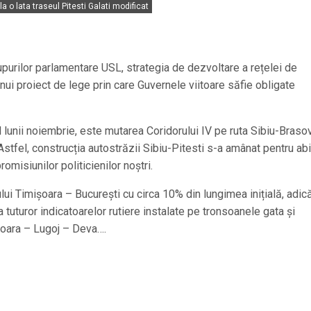
a o lata traseul Pitesti Galati modificat
rupurilor parlamentare USL, strategia de dezvoltare a rețelei de
i proiect de lege prin care Guvernele viitoare săfie obligate
 lunii noiembrie, este mutarea Coridorului IV pe ruta Sibiu-Brasov
 Astfel, construcția autostrăzii Sibiu-Pitesti s-a amânat pentru ab
isiunilor politicienilor noștri.
i Timișoara – București cu circa 10% din lungimea inițială, adic
tuturor indicatoarelor rutiere instalate pe tronsoanele gata și
șoara – Lugoj – Deva….