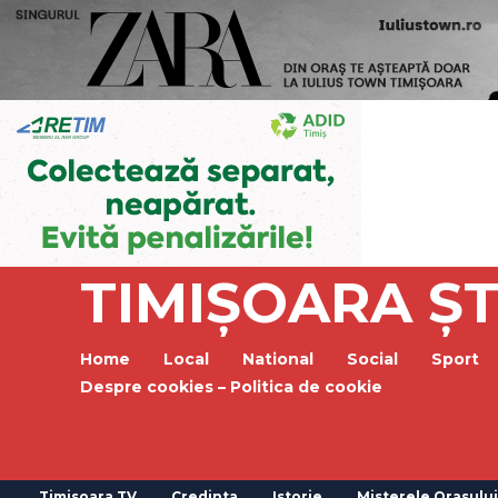
TIMIȘOARA ȘT
Home
Local
National
Social
Sport
Despre cookies – Politica de cookie
Timisoara TV
Credinta
Istorie
Misterele Orasului