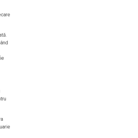
ecare
ată.
când
ie
i
tru
va
uarie