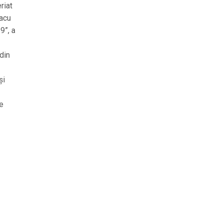
riat
lacu
9”, a
 din
și
e