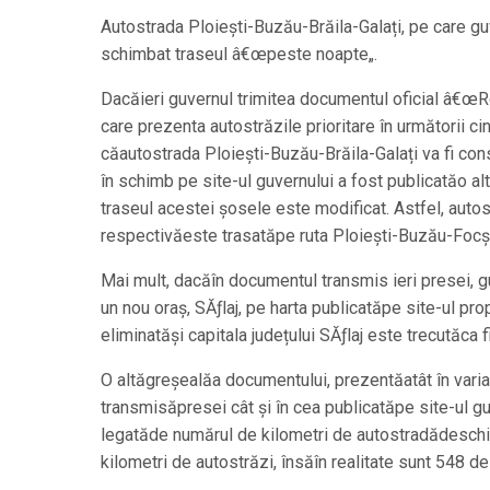
Autostrada Ploiești-Buzău-Brăila-Galați, pe care guv
schimbat traseul â€œpeste noapte„.
Dacăieri guvernul trimitea documentul oficial â€œR
care prezenta autostrăzile prioritare în următorii ci
căautostrada Ploiești-Buzău-Brăila-Galați va fi con
în schimb pe site-ul guvernului a fost publicatăo al
traseul acestei șosele este modificat. Astfel, auto
respectivăeste trasatăpe ruta Ploiești-Buzău-Focșa
Mai mult, dacăîn documentul transmis ieri presei, 
un nou oraș, SĂƒlaj, pe harta publicatăpe site-ul pro
eliminatăși capitala județului SĂƒlaj este trecutăca f
O altăgreșealăa documentului, prezentăatât în vari
transmisăpresei cât și în cea publicatăpe site-ul gu
legatăde numărul de kilometri de autostradădeschiș
kilometri de autostrăzi, însăîn realitate sunt 548 de