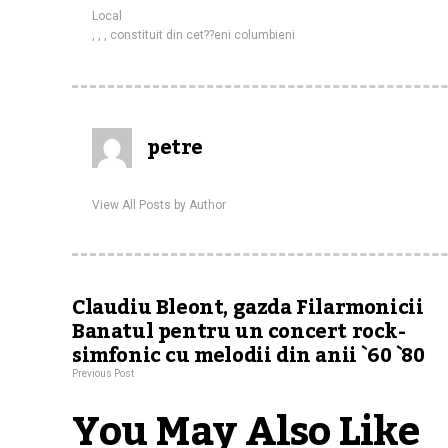
Local
,
,
,
constituit din cet??eni columbieni
petre
View All Posts by Author
Claudiu Bleont, gazda Filarmonicii
Banatul pentru un concert rock-
simfonic cu melodii din anii `60 `80
Previous Post
You May Also Like