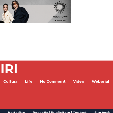
IRI
Cultura
Life
No Comment
Video
Weborial
Harta Site
Redactie | Publicitate | Contact
Site Vechi