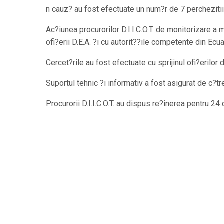
n cauz? au fost efectuate un num?r de 7 perchezitii d
Ac?iunea procurorilor D.I.I.C.O.T. de monitorizare a
ofi?erii D.E.A. ?i cu autorit??ile competente din Ecuad
Cercet?rile au fost efectuate cu sprijinul ofi?erilor d
Suportul tehnic ?i informativ a fost asigurat de c?tre
Procurorii D.I.I.C.O.T. au dispus re?inerea pentru