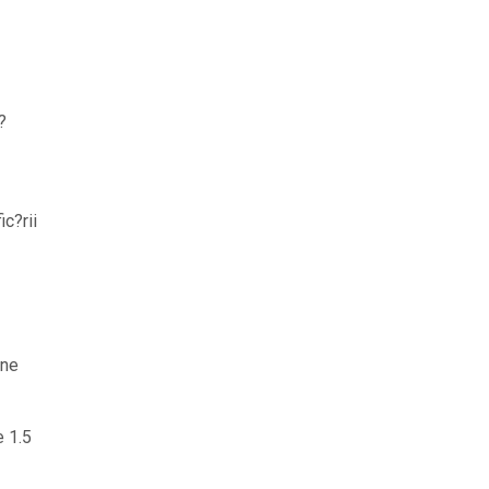
?
ic?rii
ane
e 1.5