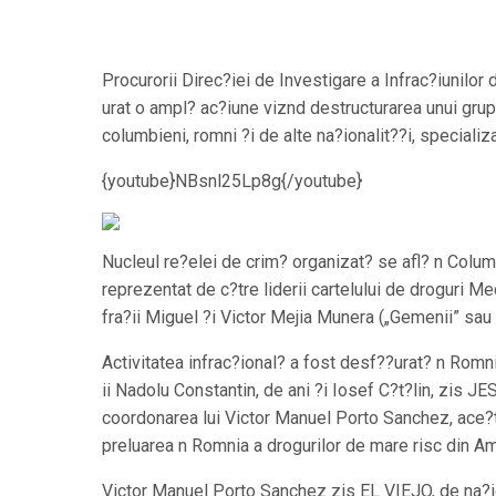
Procurorii Direc?iei de Investigare a Infrac?iunilor
urat o ampl? ac?iune viznd destructurarea unui grup i
columbieni, romni ?i de alte na?ionalit??i, specializ
{youtube}NBsnl25Lp8g{/youtube}
Nucleul re?elei de crim? organizat? se afl? n Columb
reprezentat de c?tre liderii cartelului de droguri Me
fra?ii Miguel ?i Victor Mejia Munera („Gemenii” sau
Activitatea infrac?ional? a fost desf??urat? n Romn
ii Nadolu Constantin, de ani ?i Iosef C?t?lin, zis J
coordonarea lui Victor Manuel Porto Sanchez, ace?
preluarea n Romnia a drogurilor de mare risc din A
Victor Manuel Porto Sanchez zis EL VIEJO, de na?i