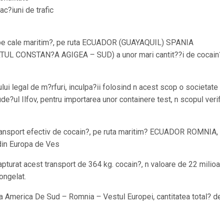
ac?iuni de trafic
rii pe cale maritim?, pe ruta ECUADOR (GUAYAQUIL) SPANIA
UL CONSTAN?A AGIGEA – SUD) a unor mari cantit??i de cocain
lui legal de m?rfuri, inculpa?ii folosind n acest scop o societate
e?ul Ilfov, pentru importarea unor containere test, n scopul verif
n transport efectiv de cocain?, pe ruta maritim? ECUADOR ROMNIA,
i din Europa de Ves
apturat acest transport de 364 kg. cocain?, n valoare de 22 milio
congelat.
ruta America De Sud – Romnia – Vestul Europei, cantitatea total? d