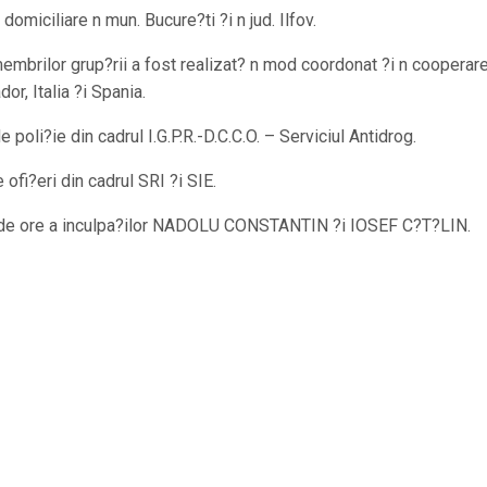
omiciliare n mun. Bucure?ti ?i n jud. Ilfov.
 membrilor grup?rii a fost realizat? n mod coordonat ?i n cooperar
or, Italia ?i Spania.
e poli?ie din cadrul I.G.P.R.-D.C.C.O. – Serviciul Antidrog.
 ofi?eri din cadrul SRI ?i SIE.
 24 de ore a inculpa?ilor NADOLU CONSTANTIN ?i IOSEF C?T?LIN.