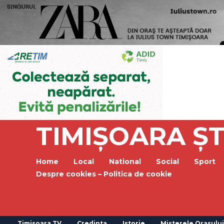
TIMIȘOARA ȘT
Home
Local
National
Social
Sport
Despre cookies – Politica de cookie
Timisoara TV
Credinta
Istorie
Misterele Orasului