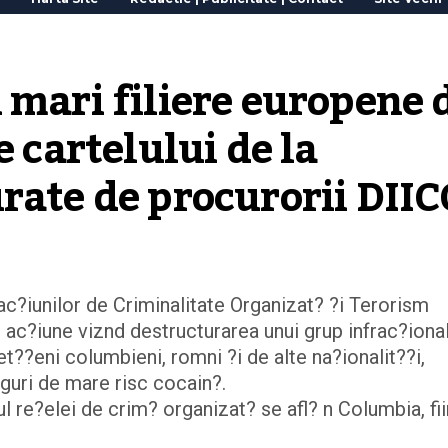
 mari filiere europene d
 cartelului de la 
rate de procurorii DII
rac?iunilor de Criminalitate Organizat? ?i Terorism
 ac?iune viznd destructurarea unui grup infrac?iona
cet??eni columbieni, romni ?i de alte na?ionalit??i,
oguri de mare risc cocain?.
re?elei de crim? organizat? se afl? n Columbia, fi