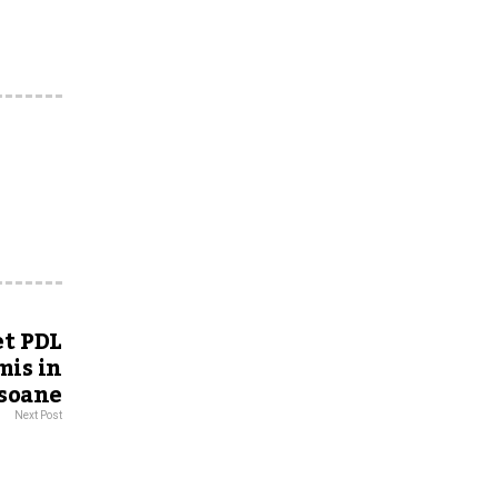
et PDL
mis in
rsoane
Next Post