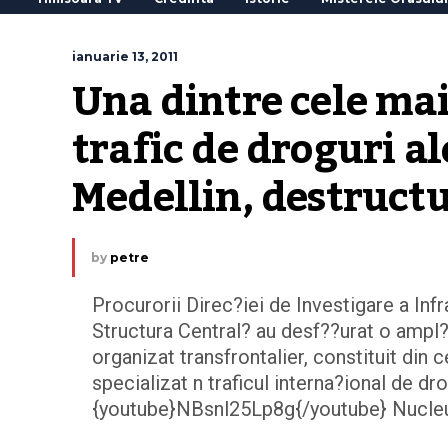
ianuarie 13, 2011
Una dintre cele mai
trafic de droguri ale
Medellin, destructu
by
petre
Procurorii Direc?iei de Investigare a Inf
Structura Central? au desf??urat o ampl?
organizat transfrontalier, constituit din 
specializat n traficul interna?ional de dr
{youtube}NBsnl25Lp8g{/youtube} Nucleul 