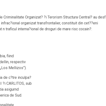
 de Criminalitate Organizat? ?i Terorism Structura Central? au des
nfrac?ional organizat transfrontalier, constituit din cet??eni
at n traficul interna?ional de droguri de mare risc cocain?.
ia, fiind
dellin, respectiv
 „Los Mellizos”).
ia de c?tre inculpa?
ESI ?i CARLITOS, sub
tia asigurnd
merica de Sud.
onalitate