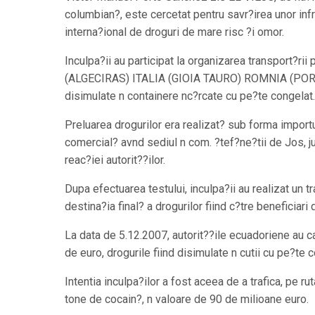
columbian?, este cercetat pentru savr?irea unor infr
interna?ional de droguri de mare risc ?i omor.
Inculpa?ii au participat la organizarea transport?
(ALGECIRAS) ITALIA (GIOIA TAURO) ROMNIA (PORT
disimulate n containere nc?rcate cu pe?te congelat.
Preluarea drogurilor era realizat? sub forma importu
comercial? avnd sediul n com. ?tef?ne?tii de Jos, jud
reac?iei autorit??ilor.
Dupa efectuarea testului, inculpa?ii au realizat u
destina?ia final? a drogurilor fiind c?tre beneficiar
La data de 5.12.2007, autorit??ile ecuadoriene au c
de euro, drogurile fiind disimulate n cutii cu pe?te 
Intentia inculpa?ilor a fost aceea de a trafica, pe 
tone de cocain?, n valoare de 90 de milioane euro.