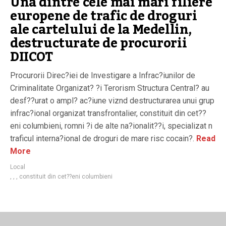
Una dintre cele mai mari filiere
europene de trafic de droguri
ale cartelului de la Medellin,
destructurate de procurorii
DIICOT
Procurorii Direc?iei de Investigare a Infrac?iunilor de
Criminalitate Organizat? ?i Terorism Structura Central? au
desf??urat o ampl? ac?iune viznd destructurarea unui grup
infrac?ional organizat transfrontalier, constituit din cet??
eni columbieni, romni ?i de alte na?ionalit??i, specializat n
traficul interna?ional de droguri de mare risc cocain?.
Read
More
Local
,
,
,
constituit din cet??eni columbieni