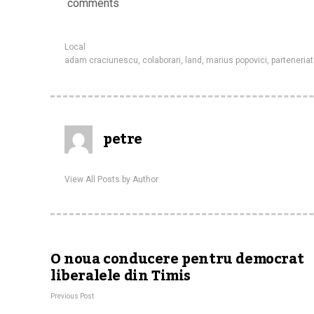
comments
Local
adam craciunescu
,
colaborari
,
land
,
marius popovici
,
parteneria
petre
View All Posts by Author
O noua conducere pentru democrat
liberalele din Timis
Previous Post