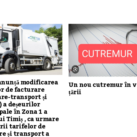
anunță modificarea
Un nou cutremur în v
or de facturare
țării
are-transport și
) a deșeurilor
ale în Zona 1 a
ui Timiș , ca urmare
rii tarifelor de
re și transport a