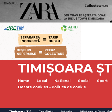
TIMIȘOARA ȘT
Home
Local
National
Social
Sport
Despre cookies – Politica de cookie
Timisoara TV
Credinta
Istorie
Misterele Orasului