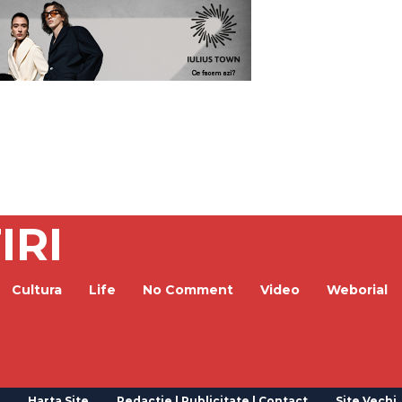
IRI
Cultura
Life
No Comment
Video
Weborial
Harta Site
Redactie | Publicitate | Contact
Site Vechi