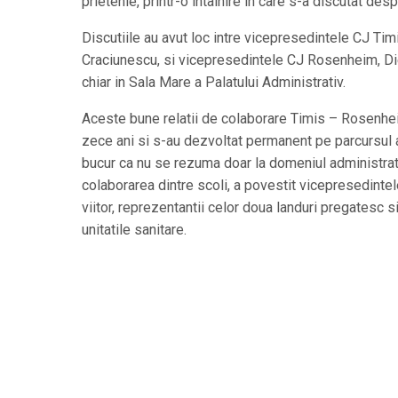
prietenie, printr-o intalnire in care s-a discutat desp
Discutiile au avut loc intre vicepresedintele CJ Ti
Craciunescu, si vicepresedintele CJ Rosenheim, Di
chiar in Sala Mare a Palatului Administrativ.
Aceste bune relatii de colaborare Timis – Rosenhei
zece ani si s-au dezvoltat permanent pe parcursul
bucur ca nu se rezuma doar la domeniul administrati
colaborarea dintre scoli, a povestit vicepresedinte
viitor, reprezentantii celor doua landuri pregatesc s
unitatile sanitare.