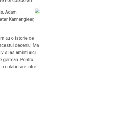
re noi colaborari.
mis, Adam
eter Kannengieer,
m au o istorie de
 acestui deceniu. Ma
v si as aminti aici
le german. Pentru
i o colaborare intre