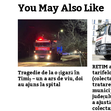
You May Also Like
RETIM 
tarifel
Tragedie de la o țigară în
(colect
Timiș – un a ars de viu, doi
tratare
au ajuns la spital
municip
județul
a ajustă
colecta