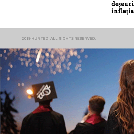
deșeuri
inflația
2019 HUNTED. ALL RIGHTS RESERVED.