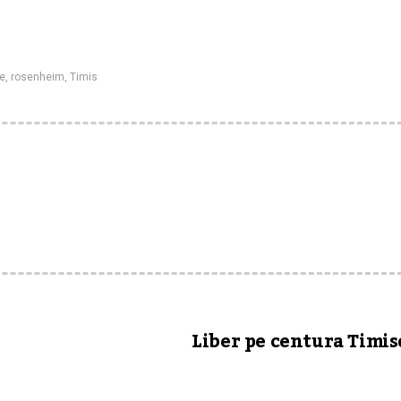
te
,
rosenheim
,
Timis
Liber pe centura Timis