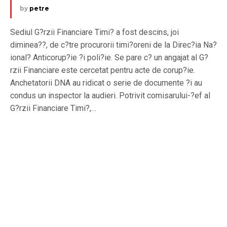
by
petre
Sediul G?rzii Financiare Timi? a fost descins, joi
diminea??, de c?tre procurorii timi?oreni de la Direc?ia Na?
ional? Anticorup?ie ?i poli?ie. Se pare c? un angajat al G?
rzii Financiare este cercetat pentru acte de corup?ie.
Anchetatorii DNA au ridicat o serie de documente ?i au
condus un inspector la audieri. Potrivit comisarului-?ef al
G?rzii Financiare Timi?,…