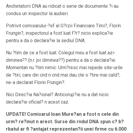
Anchetatorii DNA au ridicat o serie de documente ?i au
condus un inspector la audieri.
Potrivit comisarului-?ef al G?rzii Financiare Timi?, Florin
Frungin?, inspectorul a fost luat f?r? nicio explica?ie
pentru a da o declara?ie la sediul DNA.
Nu ?tim de ce a fost luat. Colegul meu a fost luat azi-
diminea?? (n.r. joi diminea??) pentru a da o declara?ie.
Momentan nu ?tim nimic. Urm?resc mai repede site-urile
de ?tiri, care din cnd n cnd mai dau cte o ?tire mai cald?,
ne-a declarat Florin Frungin?.
Nici Direc?ia Na?ional? Anticorup?ie nu a dat nicio
declara?ie oficial? n acest caz.
UPDATE! Comisarul Ioan Mure?an a fost n cele din
urm? re?inut n arest. Surse din rndul DNA spun c? b?
rbatul ar fi ?antajat reprezentan?ii unei firme cu 6.000