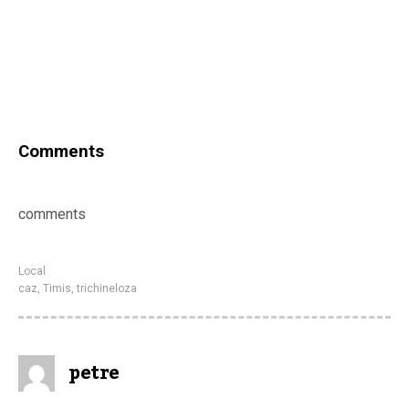
Comments
comments
Local
caz
,
Timis
,
trichineloza
petre