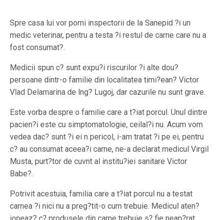
Spre casa lui vor porni inspectorii de la Sanepid ?i un
medic veterinar, pentru a testa ?i restul de carne care nu a
fost consumat?.
Medicii spun c? sunt expu?i riscurilor ?i alte dou?
persoane dintr-o familie din localitatea timi?ean? Victor
Vlad Delamarina de lng? Lugoj, dar cazurile nu sunt grave.
Este vorba despre o familie care a t?iat porcul. Unul dintre
pacien?i este cu simptomatologie, ceilal?i nu. Acum vom
vedea dac? sunt ?i ei n pericol, i-am tratat ?i pe ei, pentru
c? au consumat aceea?i carne, ne-a declarat medicul Virgil
Musta, purt?tor de cuvnt al institu?iei sanitare Victor
Babe?.
Potrivit acestuia, familia care a t?iat porcul nu a testat
carnea ?i nici nu a preg?tit-o cum trebuie. Medicul aten?
ioneaz? c? produsele din carne trebuie s? fie neap?rat