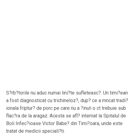
S?rb?torile nu aduc numai lini?te sufleteasc?. Un timi?ean
a fost diagnosticat cu trichineloz?, dup? ce a mncat tradi?
ionala friptur? de porc pe care nu a ?inut-o ct trebuie sub
flac?ra de la aragaz. Acesta se afl? internat la Spitalul de
Boli Infec?ioase Victor Babe? din Timi?oara, unde este
tratat de medicii speciali?ti.