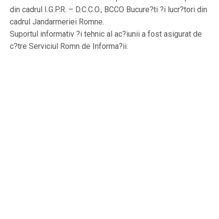
din cadrul I.G.P.R. – D.C.C.O., BCCO Bucure?ti ?i lucr?tori din
cadrul Jandarmeriei Romne.
Suportul informativ ?i tehnic al ac?iunii a fost asigurat de
c?tre Serviciul Romn de Informa?ii.