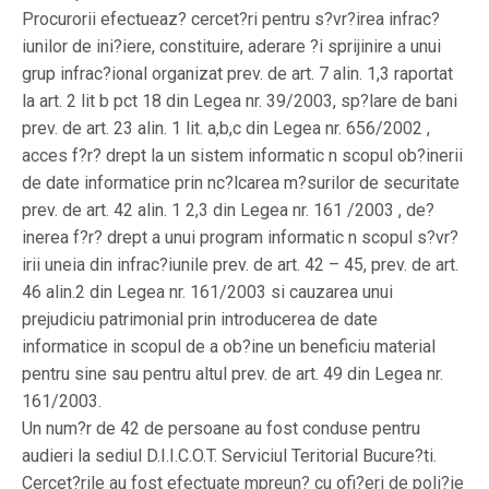
Procurorii efectueaz? cercet?ri pentru s?vr?irea infrac?
iunilor de ini?iere, constituire, aderare ?i sprijinire a unui
grup infrac?ional organizat prev. de art. 7 alin. 1,3 raportat
la art. 2 lit b pct 18 din Legea nr. 39/2003, sp?lare de bani
prev. de art. 23 alin. 1 lit. a,b,c din Legea nr. 656/2002 ,
acces f?r? drept la un sistem informatic n scopul ob?inerii
de date informatice prin nc?lcarea m?surilor de securitate
prev. de art. 42 alin. 1 2,3 din Legea nr. 161 /2003 , de?
inerea f?r? drept a unui program informatic n scopul s?vr?
irii uneia din infrac?iunile prev. de art. 42 – 45, prev. de art.
46 alin.2 din Legea nr. 161/2003 si cauzarea unui
prejudiciu patrimonial prin introducerea de date
informatice in scopul de a ob?ine un beneficiu material
pentru sine sau pentru altul prev. de art. 49 din Legea nr.
161/2003.
Un num?r de 42 de persoane au fost conduse pentru
audieri la sediul D.I.I.C.O.T. Serviciul Teritorial Bucure?ti.
Cercet?rile au fost efectuate mpreun? cu ofi?eri de poli?ie