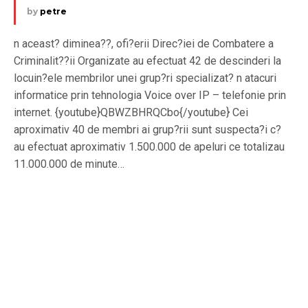
by
petre
n aceast? diminea??, ofi?erii Direc?iei de Combatere a
Criminalit??ii Organizate au efectuat 42 de descinderi la
locuin?ele membrilor unei grup?ri specializat? n atacuri
informatice prin tehnologia Voice over IP – telefonie prin
internet. {youtube}QBWZBHRQCbo{/youtube} Cei
aproximativ 40 de membri ai grup?rii sunt suspecta?i c?
au efectuat aproximativ 1.500.000 de apeluri ce totalizau
11.000.000 de minute…