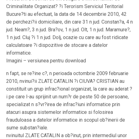
Criminalitate Organizat? ?i Terorism Serviciul Teritorial
Bucure?ti au efectuat, la data de 14 decembrie 2010, 42
de perchezi?ii domiciliare, din care 31 n jud. Constan?a, 4 n
jud. Neam?, 3 n jud. Bra?ov, 1 n jud. Olt, 1 n jud. Maramure?,
1 n jud. Cluj ?i 1 n jud. Dolj, ocazie cu care au fost ridicate
calculatoare ?i dispozitive de stocare a datelor
informatice.
Imagini – versiunea pentru download
n fapt, se re?ine c?, n perioada octombrie 2009 februarie
2010, nvinui?ii ZLATE CATALIN ?i CIUVA? CRISTIAN au
constituit un grup infrac?ional organizat, la care au aderat ?
i pe care l-au sprijinit un num?r de peste 50 de persoane,
specializat n s?vr?irea de infrac?iuni informatice prin
atacuri asupra sistemelor informatice si folosirea
frauduloasa a datelor informatice in scopul ob?inerii de
sume substan?iale.
nvinuitul ZLATE CATALIN a ob?inut, prin intermediul unor