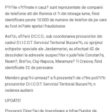
P?r?ile v?t?mate n cauz? sunt reprezentate de companii
de telefonie att din Romnia ct ?i din ntreaga lume, fiind
identificare peste 10.000 de numere de telefon de pe care
au fost ini?iate apeluri frauduloase.
Ast?zi, ofi?erii D.C.C.O., sub coordonarea procurorilor din
cadrul D.I.I.C.O.T. Serviciul Teritorial Bucure?ti, cu sprijinul
echipelor speciale ale Jandarmeriei, au efectuat 42 de
descinderi la adresele suspec?ilor n jude?ele Constan?a,
Neam?, Bra?ov, Cluj-Napoca, Maramure? ?i Craiova, fiind
identificate 32 de persoane.
Membrii grup?rii urmeaz? a fi prezenta?i de c?tre poli?i?ti
procurorilor D.I.I.C.O.T. Serviciul Teritorial Bucure?ti, n
vederea audierii.
UPDATE!
Procurorii Direc?iei de Investigare a Infrac?iunilor de