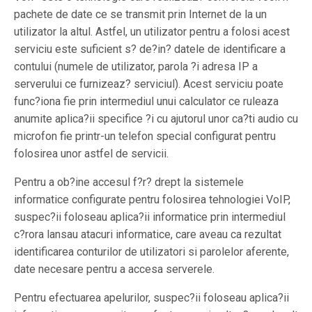
pachete de date ce se transmit prin Internet de la un
utilizator la altul. Astfel, un utilizator pentru a folosi acest
serviciu este suficient s? de?in? datele de identificare a
contului (numele de utilizator, parola ?i adresa IP a
serverului ce furnizeaz? serviciul). Acest serviciu poate
func?iona fie prin intermediul unui calculator ce ruleaza
anumite aplica?ii specifice ?i cu ajutorul unor ca?ti audio cu
microfon fie printr-un telefon special configurat pentru
folosirea unor astfel de servicii.
Pentru a ob?ine accesul f?r? drept la sistemele
informatice configurate pentru folosirea tehnologiei VoIP,
suspec?ii foloseau aplica?ii informatice prin intermediul
c?rora lansau atacuri informatice, care aveau ca rezultat
identificarea conturilor de utilizatori si parolelor aferente,
date necesare pentru a accesa serverele.
Pentru efectuarea apelurilor, suspec?ii foloseau aplica?ii