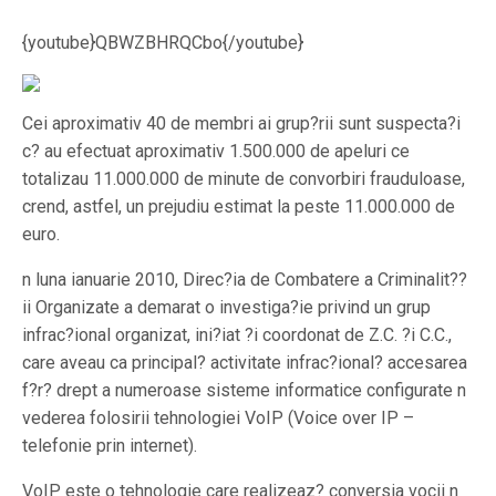
{youtube}QBWZBHRQCbo{/youtube}
Cei aproximativ 40 de membri ai grup?rii sunt suspecta?i
c? au efectuat aproximativ 1.500.000 de apeluri ce
totalizau 11.000.000 de minute de convorbiri frauduloase,
crend, astfel, un prejudiu estimat la peste 11.000.000 de
euro.
n luna ianuarie 2010, Direc?ia de Combatere a Criminalit??
ii Organizate a demarat o investiga?ie privind un grup
infrac?ional organizat, ini?iat ?i coordonat de Z.C. ?i C.C.,
care aveau ca principal? activitate infrac?ional? accesarea
f?r? drept a numeroase sisteme informatice configurate n
vederea folosirii tehnologiei VoIP (Voice over IP –
telefonie prin internet).
VoIP este o tehnologie care realizeaz? conversia vocii n