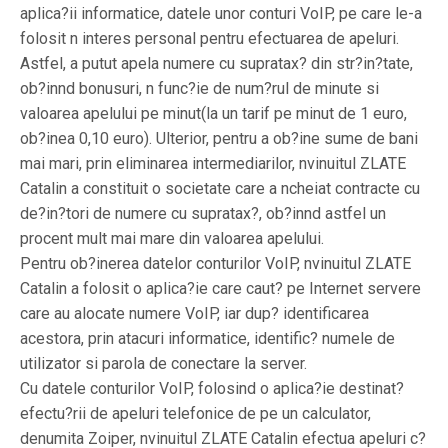
aplica?ii informatice, datele unor conturi VoIP, pe care le-a
folosit n interes personal pentru efectuarea de apeluri.
Astfel, a putut apela numere cu supratax? din str?in?tate,
ob?innd bonusuri, n func?ie de num?rul de minute si
valoarea apelului pe minut(la un tarif pe minut de 1 euro,
ob?inea 0,10 euro). Ulterior, pentru a ob?ine sume de bani
mai mari, prin eliminarea intermediarilor, nvinuitul ZLATE
Catalin a constituit o societate care a ncheiat contracte cu
de?in?tori de numere cu supratax?, ob?innd astfel un
procent mult mai mare din valoarea apelului.
Pentru ob?inerea datelor conturilor VoIP, nvinuitul ZLATE
Catalin a folosit o aplica?ie care caut? pe Internet servere
care au alocate numere VoIP, iar dup? identificarea
acestora, prin atacuri informatice, identific? numele de
utilizator si parola de conectare la server.
Cu datele conturilor VoIP, folosind o aplica?ie destinat?
efectu?rii de apeluri telefonice de pe un calculator,
denumita Zoiper, nvinuitul ZLATE Catalin efectua apeluri c?