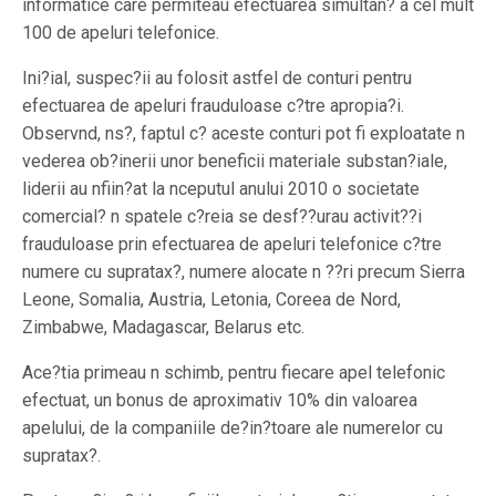
informatice care permiteau efectuarea simultan? a cel mult
100 de apeluri telefonice.
Ini?ial, suspec?ii au folosit astfel de conturi pentru
efectuarea de apeluri frauduloase c?tre apropia?i.
Observnd, ns?, faptul c? aceste conturi pot fi exploatate n
vederea ob?inerii unor beneficii materiale substan?iale,
liderii au nfiin?at la nceputul anului 2010 o societate
comercial? n spatele c?reia se desf??urau activit??i
frauduloase prin efectuarea de apeluri telefonice c?tre
numere cu supratax?, numere alocate n ??ri precum Sierra
Leone, Somalia, Austria, Letonia, Coreea de Nord,
Zimbabwe, Madagascar, Belarus etc.
Ace?tia primeau n schimb, pentru fiecare apel telefonic
efectuat, un bonus de aproximativ 10% din valoarea
apelului, de la companiile de?in?toare ale numerelor cu
supratax?.