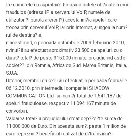
tre numerele cu supratax?. Folosind datele ob?inute n mod
fraudulos (adresa IP a serverului VoIP, numele de
utilizator ?i parola aferent?) acesta ini?ia apelul, care
trecea prin serverul VoIP, iar prin Internet, ajungea la num?
rul de destina?ie.
n acest mod, n perioada octombrie 2009 februarie 2010,
nvinui?ii au efectuat aproximativ 23.500 de apeluri, cu o
durat? total? de peste 315.000 minute, prejudiciind astfel
societ??i din Romnia, Africa de Sud, Marea Britanie, Italia,
S.U.A.
Ulterior, membrii grup?rii au efectuat, n perioada februarie
06.12.2010, prin intermediul companiei SHADOW
COMMUNICATION Ltd., un num?r total de 1.541.187 de
apeluri frauduloase, respectiv 11.094.167 minute de
convorbiri.
Valoarea total? a prejudiciului creat dep??e?te suma de
11.000.000 de Euro. Din aceasta sum?, peste 1 milion de
euro reprezint? beneficiul realizat de c?tre nvinui?i.