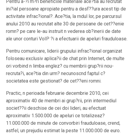
Pentru a-?i m?ri beneficiile materiale ace?tia au recrutat
ini?ial persoane apropiate pentru a desf??ura acest tip de
activitate infrac?ional?. Ace?tia, la rndul lor, pe parcursul
anului 2010 au recrutat alte 30 de persoane de cet??enie
romn? pe care le-au instruit n vederea ob?inerii de date
ale unor conturi VoIP ?i a efectuarii de apeluri frauduloase.
Pentru comunicare, liderii grupului infrac?ional organizat
foloseau exclusiv aplica?ii de chat prin Internet, de multe
ori vorbind n limba englez? cu membrii grup?rii nou-
recruta?i, ace?tia din urm? necunoscnd faptul c?
societatea este gestionat? de cet??eni romni.
Practic, n perioada februarie decembrie 2010, cei
aproximativ 40 de membri ai grup?rii, prin intermediul
societ??ii deschise de cei doi lideri, au efectuat
aproximativ 1.500.000 de apeluri ce totalizeaz?
11.000.000 de minute de convorbiri frauduloase, crend,
astfel, un prejudiu estimat la peste 11.000.000 de euro.