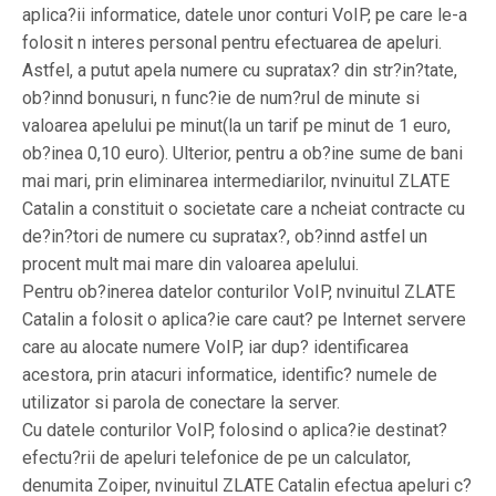
aplica?ii informatice, datele unor conturi VoIP, pe care le-a
folosit n interes personal pentru efectuarea de apeluri.
Astfel, a putut apela numere cu supratax? din str?in?tate,
ob?innd bonusuri, n func?ie de num?rul de minute si
valoarea apelului pe minut(la un tarif pe minut de 1 euro,
ob?inea 0,10 euro). Ulterior, pentru a ob?ine sume de bani
mai mari, prin eliminarea intermediarilor, nvinuitul ZLATE
Catalin a constituit o societate care a ncheiat contracte cu
de?in?tori de numere cu supratax?, ob?innd astfel un
procent mult mai mare din valoarea apelului.
Pentru ob?inerea datelor conturilor VoIP, nvinuitul ZLATE
Catalin a folosit o aplica?ie care caut? pe Internet servere
care au alocate numere VoIP, iar dup? identificarea
acestora, prin atacuri informatice, identific? numele de
utilizator si parola de conectare la server.
Cu datele conturilor VoIP, folosind o aplica?ie destinat?
efectu?rii de apeluri telefonice de pe un calculator,
denumita Zoiper, nvinuitul ZLATE Catalin efectua apeluri c?