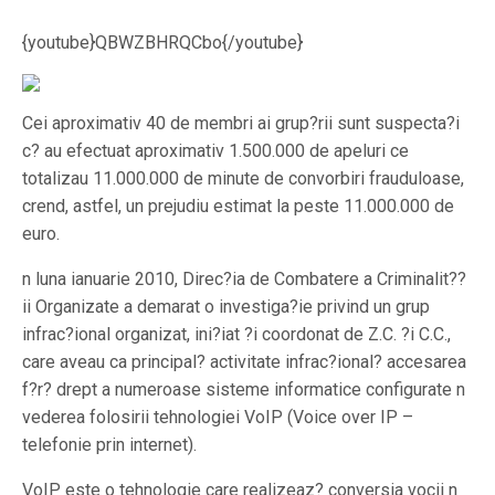
{youtube}QBWZBHRQCbo{/youtube}
Cei aproximativ 40 de membri ai grup?rii sunt suspecta?i
c? au efectuat aproximativ 1.500.000 de apeluri ce
totalizau 11.000.000 de minute de convorbiri frauduloase,
crend, astfel, un prejudiu estimat la peste 11.000.000 de
euro.
n luna ianuarie 2010, Direc?ia de Combatere a Criminalit??
ii Organizate a demarat o investiga?ie privind un grup
infrac?ional organizat, ini?iat ?i coordonat de Z.C. ?i C.C.,
care aveau ca principal? activitate infrac?ional? accesarea
f?r? drept a numeroase sisteme informatice configurate n
vederea folosirii tehnologiei VoIP (Voice over IP –
telefonie prin internet).
VoIP este o tehnologie care realizeaz? conversia vocii n