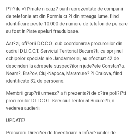
P?r?ile v?t?mate n cauz? sunt reprezentate de companii
de telefonie att din Romnia ct ?i din ntreaga lume, fiind
identificare peste 10.000 de numere de telefon de pe care
au fost ini?iate apeluri frauduloase.
Ast?zi, ofi?erii D.C.C.O., sub coordonarea procurorilor din
cadrul D.I.I.C.O.T. Serviciul Teritorial Bucure?ti, cu sprijinul
echipelor speciale ale Jandarmeriei, au efectuat 42 de
descinderi la adresele suspec?ilor n jude?ele Constan?a,
Neam?, Bra?ov, Cluj-Napoca, Maramure? ?i Craiova, fiind
identificate 32 de persoane.
Membrii grup?rii urmeaz? a fi prezenta?i de c?tre poli?i?ti
procurorilor D.I.I.C.O.T. Serviciul Teritorial Bucure?ti, n
vederea audierii.
UPDATE!
Procurorii Direc?iei de Investigare a Infrac?iunilor de