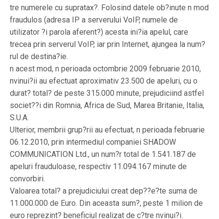
tre numerele cu supratax?. Folosind datele ob?inute n mod
fraudulos (adresa IP a serverului VoIP, numele de
utilizator ?i parola aferent?) acesta ini?ia apelul, care
trecea prin serverul VoIP, iar prin Internet, ajungea la num?
rul de destina?ie.
n acest mod, n perioada octombrie 2009 februarie 2010,
nvinui?ii au efectuat aproximativ 23.500 de apeluri, cu o
durat? total? de peste 315.000 minute, prejudiciind astfel
societ??i din Romnia, Africa de Sud, Marea Britanie, Italia,
S.U.A.
Ulterior, membrii grup?rii au efectuat, n perioada februarie
06.12.2010, prin intermediul companiei SHADOW
COMMUNICATION Ltd., un num?r total de 1.541.187 de
apeluri frauduloase, respectiv 11.094.167 minute de
convorbiri.
Valoarea total? a prejudiciului creat dep??e?te suma de
11.000.000 de Euro. Din aceasta sum?, peste 1 milion de
euro reprezint? beneficiul realizat de c?tre nvinui?i.