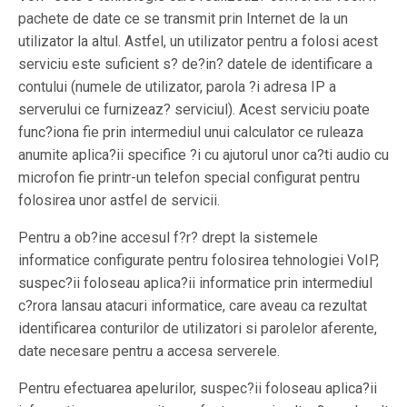
pachete de date ce se transmit prin Internet de la un
utilizator la altul. Astfel, un utilizator pentru a folosi acest
serviciu este suficient s? de?in? datele de identificare a
contului (numele de utilizator, parola ?i adresa IP a
serverului ce furnizeaz? serviciul). Acest serviciu poate
func?iona fie prin intermediul unui calculator ce ruleaza
anumite aplica?ii specifice ?i cu ajutorul unor ca?ti audio cu
microfon fie printr-un telefon special configurat pentru
folosirea unor astfel de servicii.
Pentru a ob?ine accesul f?r? drept la sistemele
informatice configurate pentru folosirea tehnologiei VoIP,
suspec?ii foloseau aplica?ii informatice prin intermediul
c?rora lansau atacuri informatice, care aveau ca rezultat
identificarea conturilor de utilizatori si parolelor aferente,
date necesare pentru a accesa serverele.
Pentru efectuarea apelurilor, suspec?ii foloseau aplica?ii