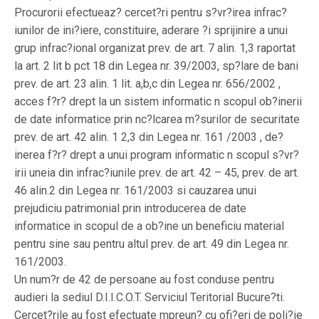
Procurorii efectueaz? cercet?ri pentru s?vr?irea infrac?
iunilor de ini?iere, constituire, aderare ?i sprijinire a unui
grup infrac?ional organizat prev. de art. 7 alin. 1,3 raportat
la art. 2 lit b pct 18 din Legea nr. 39/2003, sp?lare de bani
prev. de art. 23 alin. 1 lit. a,b,c din Legea nr. 656/2002 ,
acces f?r? drept la un sistem informatic n scopul ob?inerii
de date informatice prin nc?lcarea m?surilor de securitate
prev. de art. 42 alin. 1 2,3 din Legea nr. 161 /2003 , de?
inerea f?r? drept a unui program informatic n scopul s?vr?
irii uneia din infrac?iunile prev. de art. 42 – 45, prev. de art.
46 alin.2 din Legea nr. 161/2003 si cauzarea unui
prejudiciu patrimonial prin introducerea de date
informatice in scopul de a ob?ine un beneficiu material
pentru sine sau pentru altul prev. de art. 49 din Legea nr.
161/2003.
Un num?r de 42 de persoane au fost conduse pentru
audieri la sediul D.I.I.C.O.T. Serviciul Teritorial Bucure?ti.
Cercet?rile au fost efectuate mpreun? cu ofi?eri de poli?ie