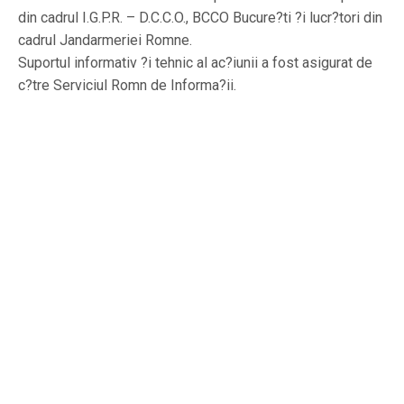
din cadrul I.G.P.R. – D.C.C.O., BCCO Bucure?ti ?i lucr?tori din
cadrul Jandarmeriei Romne.
Suportul informativ ?i tehnic al ac?iunii a fost asigurat de
c?tre Serviciul Romn de Informa?ii.