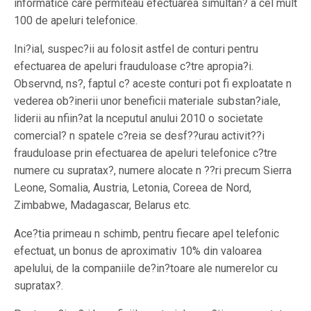
informatice care permiteau efectuarea simultan? a cel mult
100 de apeluri telefonice.
Ini?ial, suspec?ii au folosit astfel de conturi pentru
efectuarea de apeluri frauduloase c?tre apropia?i.
Observnd, ns?, faptul c? aceste conturi pot fi exploatate n
vederea ob?inerii unor beneficii materiale substan?iale,
liderii au nfiin?at la nceputul anului 2010 o societate
comercial? n spatele c?reia se desf??urau activit??i
frauduloase prin efectuarea de apeluri telefonice c?tre
numere cu supratax?, numere alocate n ??ri precum Sierra
Leone, Somalia, Austria, Letonia, Coreea de Nord,
Zimbabwe, Madagascar, Belarus etc.
Ace?tia primeau n schimb, pentru fiecare apel telefonic
efectuat, un bonus de aproximativ 10% din valoarea
apelului, de la companiile de?in?toare ale numerelor cu
supratax?.