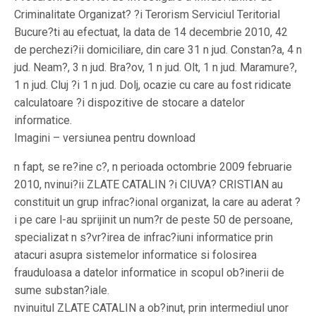
Criminalitate Organizat? ?i Terorism Serviciul Teritorial
Bucure?ti au efectuat, la data de 14 decembrie 2010, 42
de perchezi?ii domiciliare, din care 31 n jud. Constan?a, 4 n
jud. Neam?, 3 n jud. Bra?ov, 1 n jud. Olt, 1 n jud. Maramure?,
1 n jud. Cluj ?i 1 n jud. Dolj, ocazie cu care au fost ridicate
calculatoare ?i dispozitive de stocare a datelor
informatice.
Imagini – versiunea pentru download
n fapt, se re?ine c?, n perioada octombrie 2009 februarie
2010, nvinui?ii ZLATE CATALIN ?i CIUVA? CRISTIAN au
constituit un grup infrac?ional organizat, la care au aderat ?
i pe care l-au sprijinit un num?r de peste 50 de persoane,
specializat n s?vr?irea de infrac?iuni informatice prin
atacuri asupra sistemelor informatice si folosirea
frauduloasa a datelor informatice in scopul ob?inerii de
sume substan?iale.
nvinuitul ZLATE CATALIN a ob?inut, prin intermediul unor