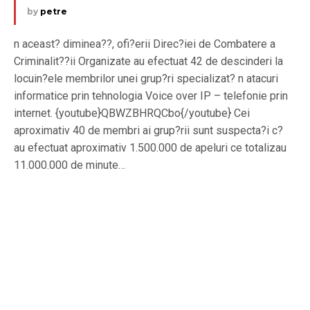
by
petre
n aceast? diminea??, ofi?erii Direc?iei de Combatere a
Criminalit??ii Organizate au efectuat 42 de descinderi la
locuin?ele membrilor unei grup?ri specializat? n atacuri
informatice prin tehnologia Voice over IP – telefonie prin
internet. {youtube}QBWZBHRQCbo{/youtube} Cei
aproximativ 40 de membri ai grup?rii sunt suspecta?i c?
au efectuat aproximativ 1.500.000 de apeluri ce totalizau
11.000.000 de minute…