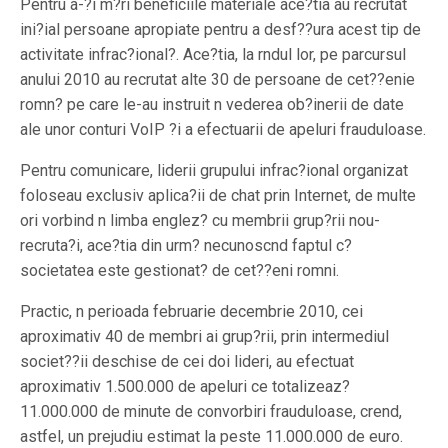
Pentru a-?i m?ri beneficiile materiale ace?tia au recrutat
ini?ial persoane apropiate pentru a desf??ura acest tip de
activitate infrac?ional?. Ace?tia, la rndul lor, pe parcursul
anului 2010 au recrutat alte 30 de persoane de cet??enie
romn? pe care le-au instruit n vederea ob?inerii de date
ale unor conturi VoIP ?i a efectuarii de apeluri frauduloase.
Pentru comunicare, liderii grupului infrac?ional organizat
foloseau exclusiv aplica?ii de chat prin Internet, de multe
ori vorbind n limba englez? cu membrii grup?rii nou-
recruta?i, ace?tia din urm? necunoscnd faptul c?
societatea este gestionat? de cet??eni romni.
Practic, n perioada februarie decembrie 2010, cei
aproximativ 40 de membri ai grup?rii, prin intermediul
societ??ii deschise de cei doi lideri, au efectuat
aproximativ 1.500.000 de apeluri ce totalizeaz?
11.000.000 de minute de convorbiri frauduloase, crend,
astfel, un prejudiu estimat la peste 11.000.000 de euro.