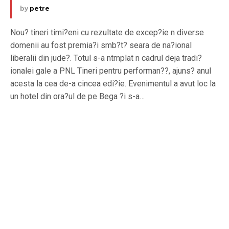
by
petre
Nou? tineri timi?eni cu rezultate de excep?ie n diverse
domenii au fost premia?i smb?t? seara de na?ional
liberalii din jude?. Totul s-a ntmplat n cadrul deja tradi?
ionalei gale a PNL Tineri pentru performan??, ajuns? anul
acesta la cea de-a cincea edi?ie. Evenimentul a avut loc la
un hotel din ora?ul de pe Bega ?i s-a…