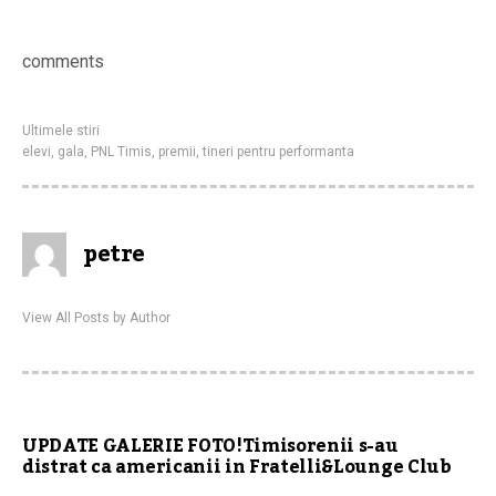
comments
Ultimele stiri
elevi
,
gala
,
PNL Timis
,
premii
,
tineri pentru performanta
petre
View All Posts by Author
UPDATE GALERIE FOTO!Timisorenii s-au
distrat ca americanii in Fratelli&Lounge Club