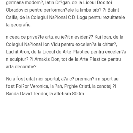
germana modern?, Iatin Dr?gan, de la Liceul Dositei
Obradovici pentru performan?ele la limba srb? ?i Balint
Csilla, de la Colegiul Na?ional C.D. Loga pentru rezultatele
la geografie.
n ceea ce prive?te arta, au ie?it n eviden?? Kui Ioan, de la
Colegiul Na?ional Ion Vidu pentru excelen?a la chitar?,
Luchit Aron, de la Liceul de Arte Plastice pentru excelen?a
n sculptur? ?i Arnakis Don, tot de la Arte Plastice pentru
arta decorativ?.
Nu a fost uitat nici sportul, a?a c? premian?ii n sport au
fost Foi?or Veronica, la ?ah, Prghie Cristi, la canotaj ?i
Banda David Teodor, la atletism 800m.