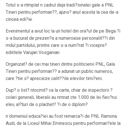
Totul s-a ntmplat n cadrul deja tradi?ionalei gale a PNL
Tineri pentru performan??, ajuns? anul acesta la cea de-a
cincea edi?ie.
Evenimentul a avut loc la un hotel din ora?ul de pe Bega ?i
s-a bucurat de prezen?a a numeroase personalit??i din
rndul partidului, printre care s-a num?rat ?i vicepre?
edintele Varujan Vosganian.
Organizat? de cei mai tineri dintre politicienii PNL, Gala
Tineri pentru performan?? a adunat un public numeros,
care ?tie s? aprecieze calit??ile elevilor timi?eni.
Dup? o list? ntocmit? ca la carte, chiar de inspectorii ?
colari generali, liberalii au nmnat cte 1.000 de lei fiec?rui
elev, al?turi de o plachet? ?i de o diplom?.
n domeniul educa?iei au fost remarca?i de PNL Ramona
Audi, de la Liceul Mihai Eminescu pentru performan?ele la