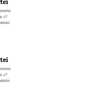
tei
minente
e, c?
atului
tei
minente
e, c?
atului