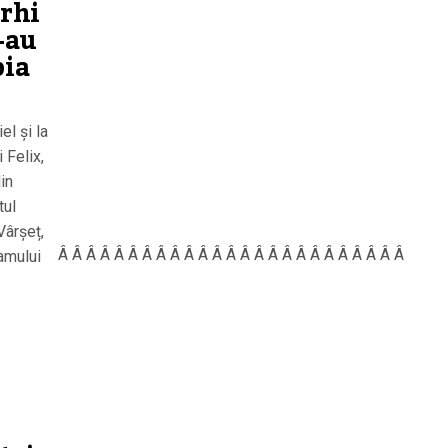
arhi
-au
pia
el și la
 Felix,
in
tul
Vârșeț,
 Â Â Â Â Â Â Â Â Â Â Â Â Â Â Â Â Â Â Â Â Â Â Â Â Â Â Â Â Â
ramului