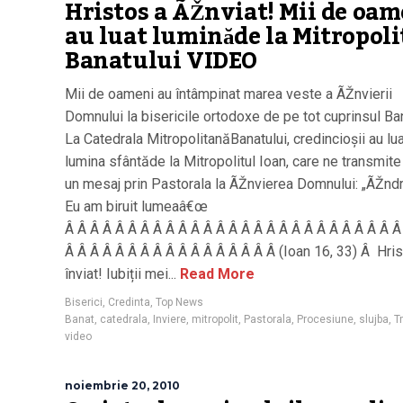
Hristos a ÃŽnviat! Mii de oam
au luat luminăde la Mitropoli
Banatului VIDEO
Mii de oameni au întâmpinat marea veste a ÃŽnvierii
Domnului la bisericile ortodoxe de pe tot cuprinsul Ban
La Catedrala MitropolitanăBanatului, credincioșii au lu
lumina sfântăde la Mitropolitul Ioan, care ne transmite 
un mesaj prin Pastorala la ÃŽnvierea Domnului: „ÃŽndr
Eu am biruit lumeaâ€œ
Â Â Â Â Â Â Â Â Â Â Â Â Â Â Â Â Â Â Â Â Â Â Â Â Â Â Â
Â Â Â Â Â Â Â Â Â Â Â Â Â Â Â Â Â (Ioan 16, 33) Â Hri
înviat! Iubiții mei...
Read More
Biserici
,
Credinta
,
Top News
Banat
,
catedrala
,
Inviere
,
mitropolit
,
Pastorala
,
Procesiune
,
slujba
,
T
video
noiembrie 20, 2010