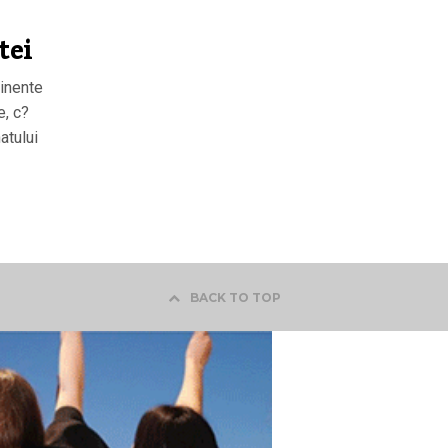
tei
inente
e, c?
atului
BACK TO TOP