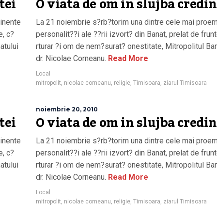
tei
O viata de om in slujba credin
inente
La 21 noiembrie s?rb?torim una dintre cele mai proe
e, c?
personalit??i ale ??rii izvort? din Banat, prelat de frunt
atului
rturar ?i om de nem?surat? onestitate, Mitropolitul Ban
dr. Nicolae Corneanu.
Read More
Local
mitropolit
,
nicolae corneanu
,
religie
,
Timisoara
,
ziarul Timisoara
noiembrie 20, 2010
tei
O viata de om in slujba credin
inente
La 21 noiembrie s?rb?torim una dintre cele mai proe
e, c?
personalit??i ale ??rii izvort? din Banat, prelat de frunt
atului
rturar ?i om de nem?surat? onestitate, Mitropolitul Ban
dr. Nicolae Corneanu.
Read More
Local
mitropolit
,
nicolae corneanu
,
religie
,
Timisoara
,
ziarul Timisoara