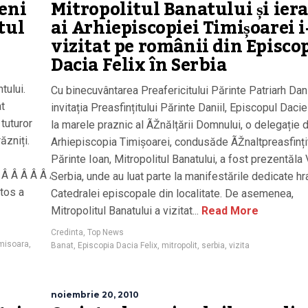
Mitropolitul Banatului și ier
eni
ai Arhiepiscopiei Timișoarei i
tul
vizitat pe românii din Episco
Dacia Felix în Serbia
tului.
Cu binecuvântarea Preafericitului Părinte Patriarh Dani
at
invitația Preasfințitului Părinte Daniil, Episcopul Daciei
tuturor
la marele praznic al ÃŽnălțării Domnului, o delegație d
ăzniți.
Arhiepiscopia Timișoarei, condusăde ÃŽnaltpreasfinți
Părinte Ioan, Mitropolitul Banatului, a fost prezentăla 
 Â Â Â Â Â Â Â Â Â Â Â Â Â Â Â Â Â Â Â Â Â Â Â Â Â Â Â Â Â Â Â Â
Serbia, unde au luat parte la manifestările dedicate h
stos a
Catedralei episcopale din localitate. De asemenea,
Mitropolitul Banatului a vizitat...
Read More
Credinta
,
Top News
misoara
,
Banat
,
Episcopia Dacia Felix
,
mitropolit
,
serbia
,
vizita
noiembrie 20, 2010