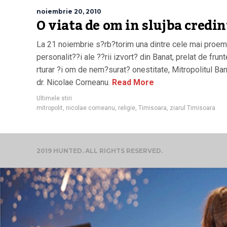
noiembrie 20, 2010
O viata de om in slujba credin
La 21 noiembrie s?rb?torim una dintre cele mai proem
personalit??i ale ??rii izvort? din Banat, prelat de frunt
rturar ?i om de nem?surat? onestitate, Mitropolitul Ban
dr. Nicolae Corneanu.
Read More
Ultimele stiri
mitropolit
,
nicolae corneanu
,
religie
,
Timisoara
,
ziarul Timisoara
2019 HUNTED. ALL RIGHTS RESERVED.