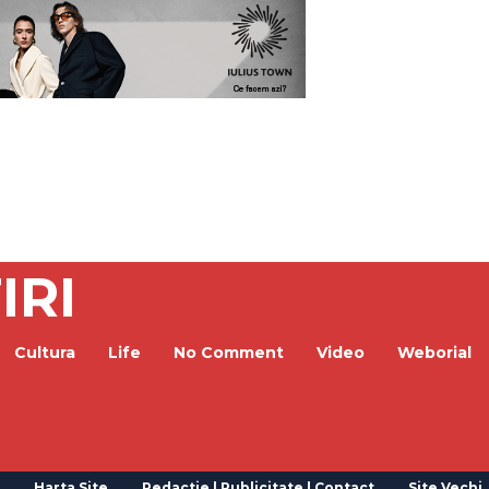
IRI
Cultura
Life
No Comment
Video
Weborial
Harta Site
Redactie | Publicitate | Contact
Site Vechi