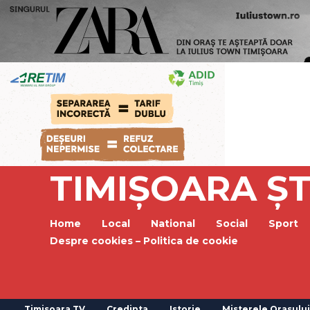
TIMIȘOARA ȘT
Home
Local
National
Social
Sport
Despre cookies – Politica de cookie
Timisoara TV
Credinta
Istorie
Misterele Orasului