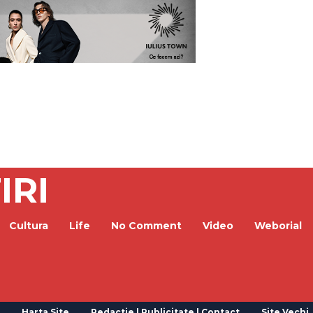
IRI
Cultura
Life
No Comment
Video
Weborial
Harta Site
Redactie | Publicitate | Contact
Site Vechi