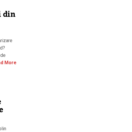
i din
arizare
ad?
 de
d More
e
e
plin