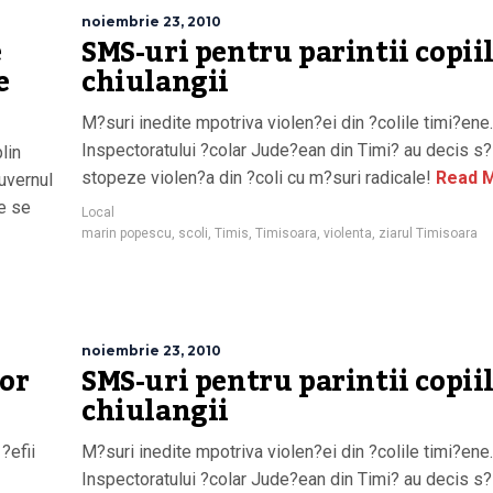
noiembrie 23, 2010
e
SMS-uri pentru parintii copii
e
chiulangii
M?suri inedite mpotriva violen?ei din ?colile timi?ene.
Inspectoratului ?colar Jude?ean din Timi? au decis s?
lin
stopeze violen?a din ?coli cu m?suri radicale!
Read 
uvernul
?e se
Local
marin popescu
,
scoli
,
Timis
,
Timisoara
,
violenta
,
ziarul Timisoara
noiembrie 23, 2010
lor
SMS-uri pentru parintii copii
chiulangii
?efii
M?suri inedite mpotriva violen?ei din ?colile timi?ene.
Inspectoratului ?colar Jude?ean din Timi? au decis s?