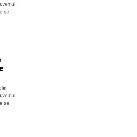
Guvernul
?e se
e
e
plin
Guvernul
?e se