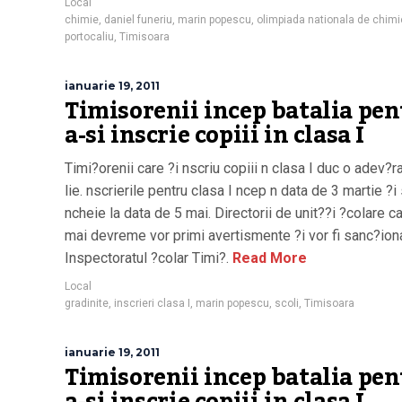
Local
chimie
,
daniel funeriu
,
marin popescu
,
olimpiada nationala de chimi
portocaliu
,
Timisoara
ianuarie 19, 2011
Timisorenii incep batalia pe
a-si inscrie copiii in clasa I
Timi?orenii care ?i nscriu copiii n clasa I duc o adev?r
lie. nscrierile pentru clasa I ncep n data de 3 martie ?i
ncheie la data de 5 mai. Directorii de unit??i ?colare c
mai devreme vor primi avertismente ?i vor fi sanc?ion
Inspectoratul ?colar Timi?.
Read More
Local
gradinite
,
inscrieri clasa I
,
marin popescu
,
scoli
,
Timisoara
ianuarie 19, 2011
Timisorenii incep batalia pe