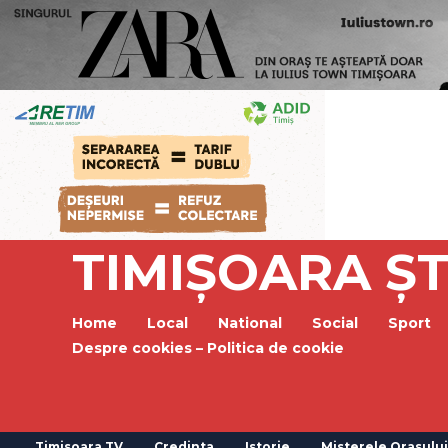
TIMIȘOARA ȘT
Home
Local
National
Social
Sport
Despre cookies – Politica de cookie
Timisoara TV
Credinta
Istorie
Misterele Orasului