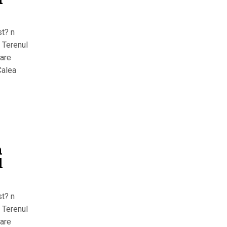
l
st? n
. Terenul
care
Calea
n
l
st? n
. Terenul
care