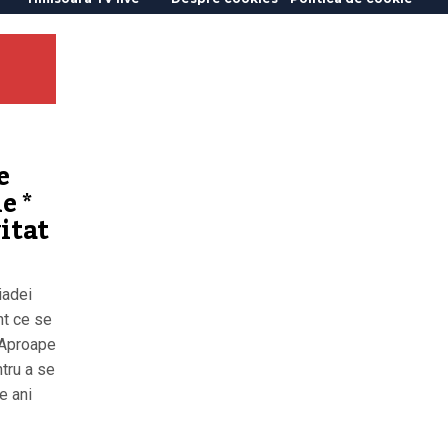
e
e *
itat
iadei
nt ce se
 Aproape
tru a se
e ani