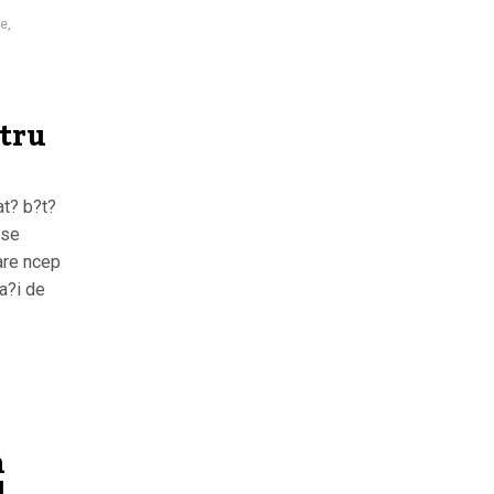
ie
,
ntru
at? b?t?
 se
care ncep
a?i de
n