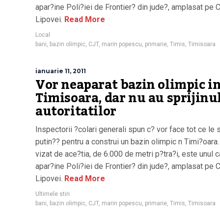
apar?ine Poli?iei de Frontier? din jude?, amplasat pe 
Lipovei.
Read More
Local
bani
,
bazin olimpic
,
CJT
,
marin popescu
,
primarie
,
Timis
,
Timisoara
ianuarie 11, 2011
Vor neaparat bazin olimpic i
Timisoara, dar nu au sprijinu
autoritatilor
Inspectorii ?colari generali spun c? vor face tot ce le 
putin?? pentru a construi un bazin olimpic n Timi?oara.
vizat de ace?tia, de 6.000 de metri p?tra?i, este unul c
apar?ine Poli?iei de Frontier? din jude?, amplasat pe 
Lipovei.
Read More
Ultimele stiri
bani
,
bazin olimpic
,
CJT
,
marin popescu
,
primarie
,
Timis
,
Timisoara