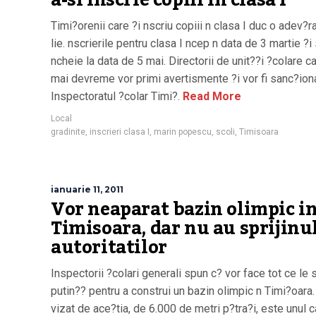
a-si inscrie copiii in clasa I
Timi?orenii care ?i nscriu copiii n clasa I duc o adev?r
lie. nscrierile pentru clasa I ncep n data de 3 martie ?i
ncheie la data de 5 mai. Directorii de unit??i ?colare c
mai devreme vor primi avertismente ?i vor fi sanc?ion
Inspectoratul ?colar Timi?.
Read More
Local
gradinite
,
inscrieri clasa I
,
marin popescu
,
scoli
,
Timisoara
ianuarie 11, 2011
Vor neaparat bazin olimpic i
Timisoara, dar nu au sprijinu
autoritatilor
Inspectorii ?colari generali spun c? vor face tot ce le 
putin?? pentru a construi un bazin olimpic n Timi?oara.
vizat de ace?tia, de 6.000 de metri p?tra?i, este unul c