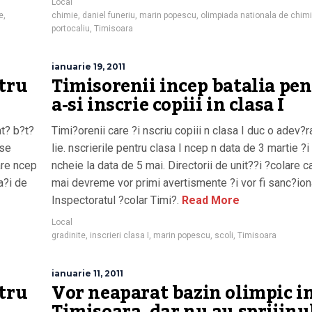
Local
e
,
chimie
,
daniel funeriu
,
marin popescu
,
olimpiada nationala de chim
portocaliu
,
Timisoara
ianuarie 19, 2011
ntru
Timisorenii incep batalia pe
a-si inscrie copiii in clasa I
at? b?t?
Timi?orenii care ?i nscriu copiii n clasa I duc o adev?r
 se
lie. nscrierile pentru clasa I ncep n data de 3 martie ?i
are ncep
ncheie la data de 5 mai. Directorii de unit??i ?colare 
a?i de
mai devreme vor primi avertismente ?i vor fi sanc?ion
Inspectoratul ?colar Timi?.
Read More
Local
gradinite
,
inscrieri clasa I
,
marin popescu
,
scoli
,
Timisoara
ianuarie 11, 2011
ntru
Vor neaparat bazin olimpic i