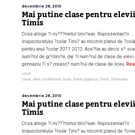
decembrie 28, 2010
Mai putine clase pentru elevi
Timis
Criza atinge ?i nv???mntul timi?ean. Reprezentan?ii
Inspectoratului ?colar Timi? au ntocmit planul de ?cola
pentru anul ?colar 2011 2012. Ace?tia au decis s? sc
num?rul de gr?dini?e, dar ?i num?rul de clase de elevi
gimnaziu ?i s? creasc? num?rul de clase de liceu.
Rea
Local
clase
,
elevi
,
invatamant
,
liceu
,
marin popescu
,
Timis
,
Timisoara
decembrie 28, 2010
Mai putine clase pentru elevi
Timis
Criza atinge ?i nv???mntul timi?ean. Reprezentan?ii
Inspectoratului ?colar Timi? au ntocmit planul de ?cola