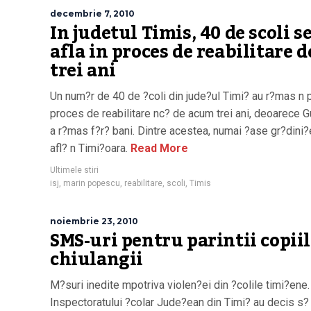
decembrie 7, 2010
In judetul Timis, 40 de scoli s
afla in proces de reabilitare d
trei ani
Un num?r de 40 de ?coli din jude?ul Timi? au r?mas n p
proces de reabilitare nc? de acum trei ani, deoarece G
a r?mas f?r? bani. Dintre acestea, numai ?ase gr?dini
afl? n Timi?oara.
Read More
Ultimele stiri
isj
,
marin popescu
,
reabilitare
,
scoli
,
Timis
noiembrie 23, 2010
SMS-uri pentru parintii copii
chiulangii
M?suri inedite mpotriva violen?ei din ?colile timi?ene. 
Inspectoratului ?colar Jude?ean din Timi? au decis s?