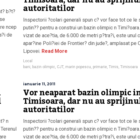
Timisoara, dar nu au sprijinu
autoritatilor
at? b?t?
 se
Inspectorii ?colari generali spun c? vor face tot ce le 
are ncep
putin?? pentru a construi un bazin olimpic n Timi?oara
a?i de
vizat de ace?tia, de 6.000 de metri p?tra?i, este unul 
apar?ine Poli?iei de Frontier? din jude?, amplasat pe 
Lipovei.
Read More
Local
bani
,
bazin olimpic
,
CJT
,
marin popescu
,
primarie
,
Timis
,
Timisoara
ianuarie 11, 2011
n
Vor neaparat bazin olimpic i
l
Timisoara, dar nu au sprijinu
autoritatilor
st? n
Inspectorii ?colari generali spun c? vor face tot ce le 
 Terenul
putin?? pentru a construi un bazin olimpic n Timi?oara
are
vizat de ace?tia, de 6.000 de metri p?tra?i, este unul 