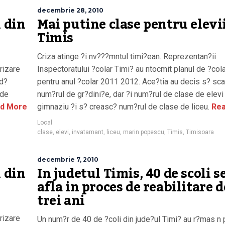
decembrie 28, 2010
i din
Mai putine clase pentru elevi
Timis
Criza atinge ?i nv???mntul timi?ean. Reprezentan?ii
rizare
Inspectoratului ?colar Timi? au ntocmit planul de ?col
ad?
pentru anul ?colar 2011 2012. Ace?tia au decis s? sc
 de
num?rul de gr?dini?e, dar ?i num?rul de clase de elevi
d More
gimnaziu ?i s? creasc? num?rul de clase de liceu.
Rea
Local
clase
,
elevi
,
invatamant
,
liceu
,
marin popescu
,
Timis
,
Timisoara
decembrie 7, 2010
i din
In judetul Timis, 40 de scoli s
afla in proces de reabilitare d
trei ani
rizare
Un num?r de 40 de ?coli din jude?ul Timi? au r?mas n 