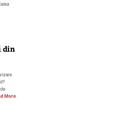
Calea
i din
arizare
ad?
 de
d More