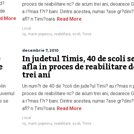
ad?
proces de reabilitare nc? de acum trei ani, deoarece 
 de
a r?mas f?r? bani. Dintre acestea, numai ?ase gr?dini
d More
afl? n Timi?oara.
Read More
Local
isj
,
marin popescu
,
reabilitare
,
scoli
,
Timis
decembrie 7, 2010
e
In judetul Timis, 40 de scoli s
e
afla in proces de reabilitare d
trei ani
lin
Un num?r de 40 de ?coli din jude?ul Timi? au r?mas n 
uvernul
proces de reabilitare nc? de acum trei ani, deoarece 
?e se
a r?mas f?r? bani. Dintre acestea, numai ?ase gr?dini
afl? n Timi?oara.
Read More
Local
isj
,
marin popescu
,
reabilitare
,
scoli
,
Timis