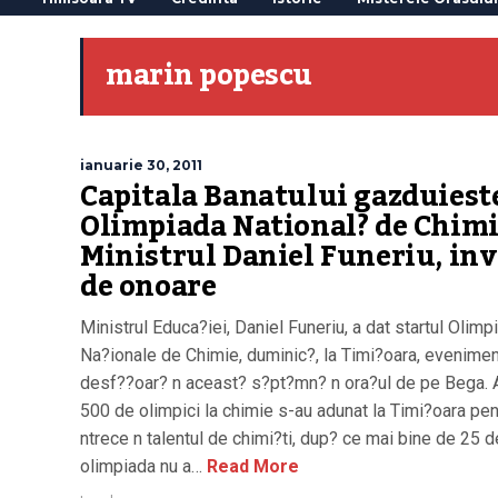
marin popescu
ianuarie 30, 2011
Capitala Banatului gazduiest
Olimpiada National? de Chimi
Ministrul Daniel Funeriu, inv
de onoare
Ministrul Educa?iei, Daniel Funeriu, a dat startul Olimp
Na?ionale de Chimie, duminic?, la Timi?oara, evenime
desf??oar? n aceast? s?pt?mn? n ora?ul de pe Bega.
500 de olimpici la chimie s-au adunat la Timi?oara pen
ntrece n talentul de chimi?ti, dup? ce mai bine de 25 d
olimpiada nu a…
Read More