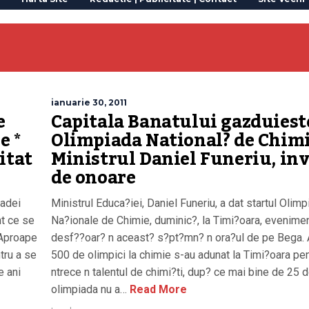
ianuarie 30, 2011
e
Capitala Banatului gazduiest
e *
Olimpiada National? de Chimi
itat
Ministrul Daniel Funeriu, inv
de onoare
iadei
Ministrul Educa?iei, Daniel Funeriu, a dat startul Olimp
nt ce se
Na?ionale de Chimie, duminic?, la Timi?oara, evenime
 Aproape
desf??oar? n aceast? s?pt?mn? n ora?ul de pe Bega.
tru a se
500 de olimpici la chimie s-au adunat la Timi?oara pen
e ani
ntrece n talentul de chimi?ti, dup? ce mai bine de 25 d
olimpiada nu a…
Read More