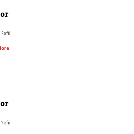
lor
 ?efii
More
lor
 ?efii