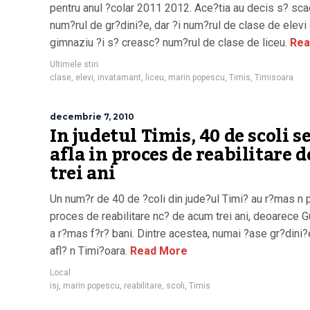
pentru anul ?colar 2011 2012. Ace?tia au decis s? sc
num?rul de gr?dini?e, dar ?i num?rul de clase de elevi
gimnaziu ?i s? creasc? num?rul de clase de liceu.
Rea
Ultimele stiri
clase
,
elevi
,
invatamant
,
liceu
,
marin popescu
,
Timis
,
Timisoara
decembrie 7, 2010
In judetul Timis, 40 de scoli s
afla in proces de reabilitare d
trei ani
Un num?r de 40 de ?coli din jude?ul Timi? au r?mas n p
proces de reabilitare nc? de acum trei ani, deoarece G
a r?mas f?r? bani. Dintre acestea, numai ?ase gr?dini
afl? n Timi?oara.
Read More
Local
isj
,
marin popescu
,
reabilitare
,
scoli
,
Timis