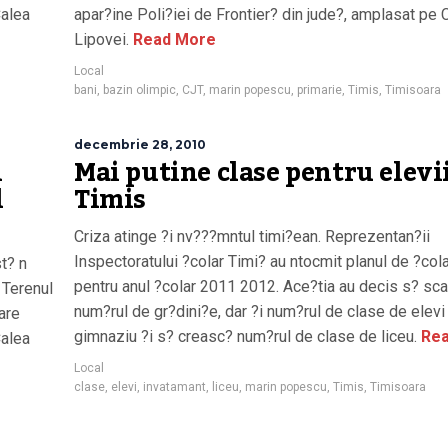
Calea
apar?ine Poli?iei de Frontier? din jude?, amplasat pe 
Lipovei.
Read More
Local
bani
,
bazin olimpic
,
CJT
,
marin popescu
,
primarie
,
Timis
,
Timisoara
decembrie 28, 2010
n
Mai putine clase pentru elevi
l
Timis
Criza atinge ?i nv???mntul timi?ean. Reprezentan?ii
Inspectoratului ?colar Timi? au ntocmit planul de ?col
st? n
pentru anul ?colar 2011 2012. Ace?tia au decis s? sc
 Terenul
num?rul de gr?dini?e, dar ?i num?rul de clase de elevi
are
gimnaziu ?i s? creasc? num?rul de clase de liceu.
Rea
Calea
Local
clase
,
elevi
,
invatamant
,
liceu
,
marin popescu
,
Timis
,
Timisoara