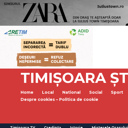
TIMIȘOARA ȘT
Home
Local
National
Social
Sport
Despre cookies – Politica de cookie
Timisoara TV
Credinta
Istorie
Misterele Orasului