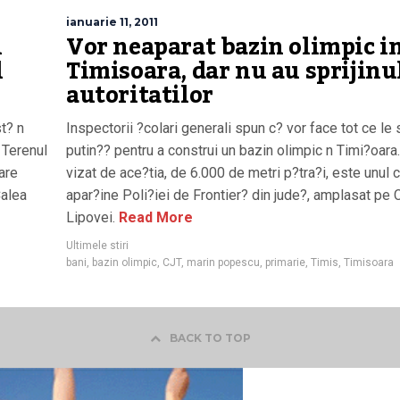
ianuarie 11, 2011
n
Vor neaparat bazin olimpic i
l
Timisoara, dar nu au sprijinu
autoritatilor
st? n
Inspectorii ?colari generali spun c? vor face tot ce le 
 Terenul
putin?? pentru a construi un bazin olimpic n Timi?oara
are
vizat de ace?tia, de 6.000 de metri p?tra?i, este unul 
Calea
apar?ine Poli?iei de Frontier? din jude?, amplasat pe 
Lipovei.
Read More
Ultimele stiri
bani
,
bazin olimpic
,
CJT
,
marin popescu
,
primarie
,
Timis
,
Timisoara
BACK TO TOP