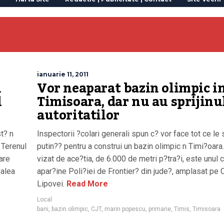
ianuarie 11, 2011
n
Vor neaparat bazin olimpic i
l
Timisoara, dar nu au sprijinu
autoritatilor
st? n
Inspectorii ?colari generali spun c? vor face tot ce le 
 Terenul
putin?? pentru a construi un bazin olimpic n Timi?oara
are
vizat de ace?tia, de 6.000 de metri p?tra?i, este unul 
Calea
apar?ine Poli?iei de Frontier? din jude?, amplasat pe 
Lipovei.
Read More
Local
bani
,
bazin olimpic
,
CJT
,
marin popescu
,
primarie
,
Timis
,
Timisoara