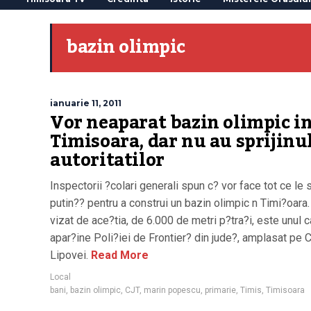
bazin olimpic
ianuarie 11, 2011
Vor neaparat bazin olimpic i
Timisoara, dar nu au sprijinu
autoritatilor
Inspectorii ?colari generali spun c? vor face tot ce le 
putin?? pentru a construi un bazin olimpic n Timi?oara.
vizat de ace?tia, de 6.000 de metri p?tra?i, este unul c
apar?ine Poli?iei de Frontier? din jude?, amplasat pe 
Lipovei.
Read More
Local
bani
,
bazin olimpic
,
CJT
,
marin popescu
,
primarie
,
Timis
,
Timisoara