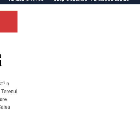
n
l
st? n
. Terenul
care
Calea