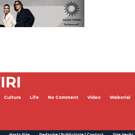
IRI
Cultura
Life
No Comment
Video
Weborial
Harta Site
Redactie | Publicitate | Contact
Site Vechi