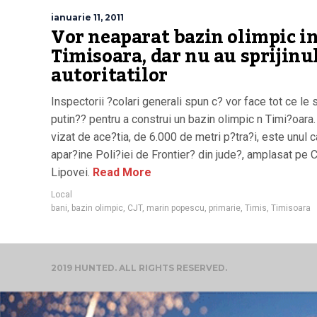
ianuarie 11, 2011
Vor neaparat bazin olimpic i
Timisoara, dar nu au sprijinu
autoritatilor
Inspectorii ?colari generali spun c? vor face tot ce le 
putin?? pentru a construi un bazin olimpic n Timi?oara.
vizat de ace?tia, de 6.000 de metri p?tra?i, este unul c
apar?ine Poli?iei de Frontier? din jude?, amplasat pe 
Lipovei.
Read More
Local
bani
,
bazin olimpic
,
CJT
,
marin popescu
,
primarie
,
Timis
,
Timisoara
2019 HUNTED. ALL RIGHTS RESERVED.