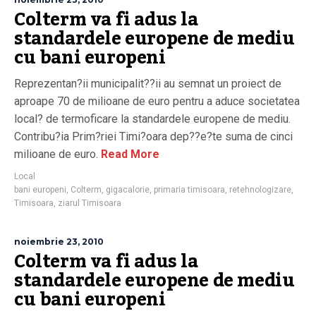
Colterm va fi adus la
standardele europene de mediu
cu bani europeni
Reprezentan?ii municipalit??ii au semnat un proiect de
aproape 70 de milioane de euro pentru a aduce societatea
local? de termoficare la standardele europene de mediu.
Contribu?ia Prim?riei Timi?oara dep??e?te suma de cinci
milioane de euro.
Read More
Local
bani europeni
,
Colterm
,
gigacalorie
,
primaria timisoara
,
retehnologizare
,
Timisoara
,
ziarul Timisoara
noiembrie 23, 2010
Colterm va fi adus la
standardele europene de mediu
cu bani europeni