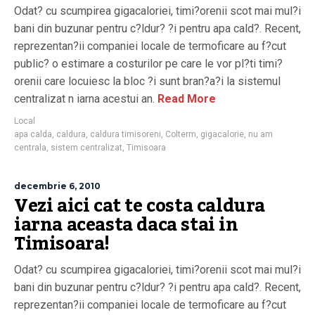
Odat? cu scumpirea gigacaloriei, timi?orenii scot mai mul?i
bani din buzunar pentru c?ldur? ?i pentru apa cald?. Recent,
reprezentan?ii companiei locale de termoficare au f?cut
public? o estimare a costurilor pe care le vor pl?ti timi?
orenii care locuiesc la bloc ?i sunt bran?a?i la sistemul
centralizat n iarna acestui an.
Read More
Local
apa calda
,
caldura
,
caldura timisoreni
,
Colterm
,
gigacalorie
,
nu am
centrala
,
sistem centralizat
,
Timisoara
decembrie 6, 2010
Vezi aici cat te costa caldura
iarna aceasta daca stai in
Timisoara!
Odat? cu scumpirea gigacaloriei, timi?orenii scot mai mul?i
bani din buzunar pentru c?ldur? ?i pentru apa cald?. Recent,
reprezentan?ii companiei locale de termoficare au f?cut