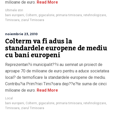
milioane de euro.
Read More
Ultimele stiri
bani europeni
,
Colterm
,
gigacalorie
,
primaria timisoara
,
retehnologizare
,
Timisoara
,
ziarul Timisoara
noiembrie 23, 2010
Colterm va fi adus la
standardele europene de mediu
cu bani europeni
Reprezentan?ii municipalit??ii au semnat un proiect de
aproape 70 de milioane de euro pentru a aduce societatea
local? de termoficare la standardele europene de mediu.
Contribu?ia Prim?riei Timi?oara dep??e?te suma de cinci
milioane de euro.
Read More
Local
bani europeni
,
Colterm
,
gigacalorie
,
primaria timisoara
,
retehnologizare
,
Timisoara
,
ziarul Timisoara