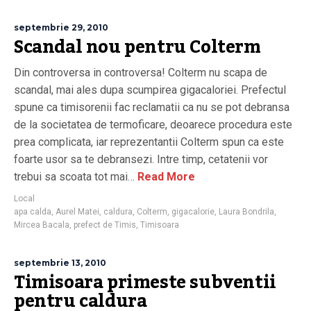
septembrie 29, 2010
Scandal nou pentru Colterm
Din controversa in controversa! Colterm nu scapa de
scandal, mai ales dupa scumpirea gigacaloriei. Prefectul
spune ca timisorenii fac reclamatii ca nu se pot debransa
de la societatea de termoficare, deoarece procedura este
prea complicata, iar reprezentantii Colterm spun ca este
foarte usor sa te debransezi. Intre timp, cetatenii vor
trebui sa scoata tot mai…
Read More
Local
apa calda
,
Aurel Matei
,
caldura
,
Colterm
,
gigacalorie
,
Laura Bondrila
,
Mircea Bacala
,
prefect de Timis
,
Timisoara
septembrie 13, 2010
Timisoara primeste subventii
pentru caldura