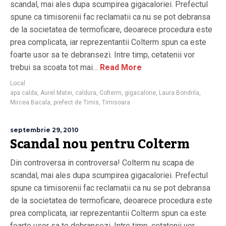
scandal, mai ales dupa scumpirea gigacaloriei. Prefectul
spune ca timisorenii fac reclamatii ca nu se pot debransa
de la societatea de termoficare, deoarece procedura este
prea complicata, iar reprezentantii Colterm spun ca este
foarte usor sa te debransezi. Intre timp, cetatenii vor
trebui sa scoata tot mai…
Read More
Local
apa calda
,
Aurel Matei
,
caldura
,
Colterm
,
gigacalorie
,
Laura Bondrila
,
Mircea Bacala
,
prefect de Timis
,
Timisoara
septembrie 29, 2010
Scandal nou pentru Colterm
Din controversa in controversa! Colterm nu scapa de
scandal, mai ales dupa scumpirea gigacaloriei. Prefectul
spune ca timisorenii fac reclamatii ca nu se pot debransa
de la societatea de termoficare, deoarece procedura este
prea complicata, iar reprezentantii Colterm spun ca este
foarte usor sa te debransezi. Intre timp, cetatenii vor