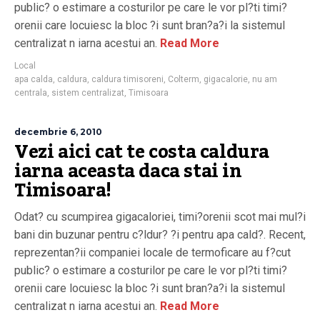
public? o estimare a costurilor pe care le vor pl?ti timi?
orenii care locuiesc la bloc ?i sunt bran?a?i la sistemul
centralizat n iarna acestui an.
Read More
Local
apa calda
,
caldura
,
caldura timisoreni
,
Colterm
,
gigacalorie
,
nu am
centrala
,
sistem centralizat
,
Timisoara
decembrie 6, 2010
Vezi aici cat te costa caldura
iarna aceasta daca stai in
Timisoara!
Odat? cu scumpirea gigacaloriei, timi?orenii scot mai mul?i
bani din buzunar pentru c?ldur? ?i pentru apa cald?. Recent,
reprezentan?ii companiei locale de termoficare au f?cut
public? o estimare a costurilor pe care le vor pl?ti timi?
orenii care locuiesc la bloc ?i sunt bran?a?i la sistemul
centralizat n iarna acestui an.
Read More