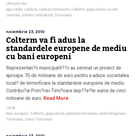
Ultimele stiri
apa calda
,
caldura
,
caldura timisoreni
,
Colterm
,
gigacalorie
,
nu am
centrala
,
sistem centralizat
,
Timisoara
noiembrie 23, 2010
Colterm va fi adus la
standardele europene de mediu
cu bani europeni
Reprezentan?ii municipalit??ii au semnat un proiect de
aproape 70 de milioane de euro pentru a aduce societatea
local? de termoficare la standardele europene de mediu.
Contribu?ia Prim?riei Timi?oara dep??e?te suma de cinci
milioane de euro.
Read More
Local
bani europeni
,
Colterm
,
gigacalorie
,
primaria timisoara
,
retehnologizare
,
Timisoara
,
ziarul Timisoara
noiembrie 23, 2010