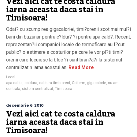
Vezi aici cat te costa caldura
iarna aceasta daca stai in
Timisoara!
Odat? cu scumpirea gigacaloriei, timi?orenii scot mai mul?i
bani din buzunar pentru c?ldur? ?i pentru apa cald?. Recent,
reprezentan?ii companiei locale de termoficare au f?cut
public? o estimare a costurilor pe care le vor pl?ti timi?
orenii care locuiesc la bloc ?i sunt bran?a?i la sistemul
centralizat n iarna acestui an.
Read More
Local
apa calda
,
caldura
,
caldura timisoreni
,
Colterm
,
gigacalorie
,
nu am
centrala
,
sistem centralizat
,
Timisoara
decembrie 6, 2010
Vezi aici cat te costa caldura
iarna aceasta daca stai in
Timisoara!