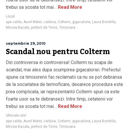
trebui sa scoata tot mai…
Read More
Local
apa calda
,
Aurel Matei
,
caldura
,
Colterm
,
gigacalorie
,
Laura Bondrila
,
Mircea Bacala
,
prefect de Timis
,
Timisoara
septembrie 29, 2010
Scandal nou pentru Colterm
Din controversa in controversa! Colterm nu scapa de
scandal, mai ales dupa scumpirea gigacaloriei. Prefectul
spune ca timisorenii fac reclamatii ca nu se pot debransa
de la societatea de termoficare, deoarece procedura este
prea complicata, iar reprezentantii Colterm spun ca este
foarte usor sa te debransezi. Intre timp, cetatenii vor
trebui sa scoata tot mai…
Read More
Ultimele stiri
apa calda
,
Aurel Matei
,
caldura
,
Colterm
,
gigacalorie
,
Laura Bondrila
,
Mircea Bacala
,
prefect de Timis
,
Timisoara