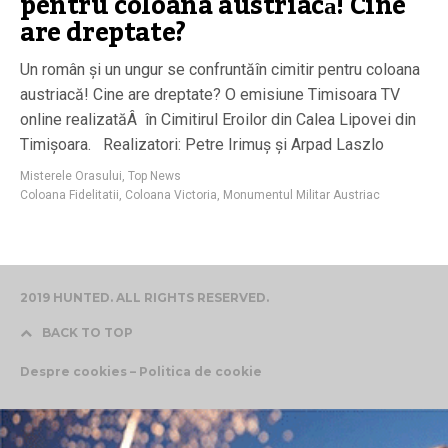
pentru coloana austriacă! Cine
are dreptate?
Un român și un ungur se confruntăîn cimitir pentru coloana
austriacă! Cine are dreptate? O emisiune Timisoara TV
online realizatăÂ în Cimitirul Eroilor din Calea Lipovei din
Timișoara. Realizatori: Petre Irimuș și Arpad Laszlo
Misterele Orasului
,
Top News
Coloana Fidelitatii
,
Coloana Victoria
,
Monumentul Militar Austriac
2019 HUNTED. ALL RIGHTS RESERVED.
BACK TO TOP
Despre cookies – Politica de cookie