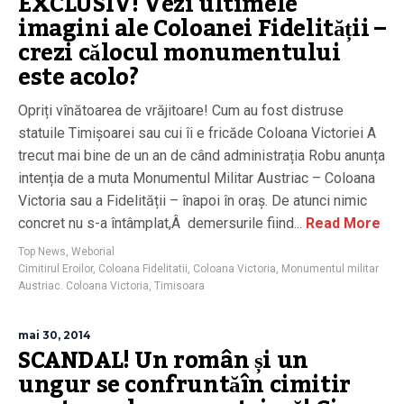
EXCLUSIV! Vezi ultimele
imagini ale Coloanei Fidelității –
crezi călocul monumentului
este acolo?
Opriți vînătoarea de vrăjitoare! Cum au fost distruse
statuile Timișoarei sau cui îi e fricăde Coloana Victoriei A
trecut mai bine de un an de când administrația Robu anunța
intenția de a muta Monumentul Militar Austriac – Coloana
Victoria sau a Fidelității – înapoi în oraș. De atunci nimic
concret nu s-a întâmplat,Â demersurile fiind...
Read More
Top News
,
Weborial
Cimitirul Eroilor
,
Coloana Fidelitatii
,
Coloana Victoria
,
Monumentul militar
Austriac. Coloana Victoria
,
Timisoara
mai 30, 2014
SCANDAL! Un român și un
ungur se confruntăîn cimitir