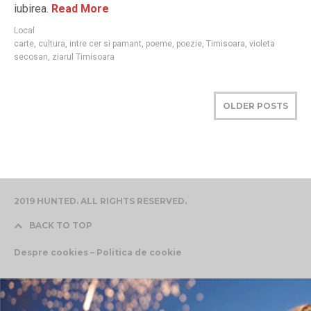
iubirea.
Read More
Local
carte
,
cultura
,
intre cer si pamant
,
poeme
,
poezie
,
Timisoara
,
violeta
secosan
,
ziarul Timisoara
OLDER POSTS
2019 HUNTED. ALL RIGHTS RESERVED.
BACK TO TOP
Despre cookies – Politica de cookie