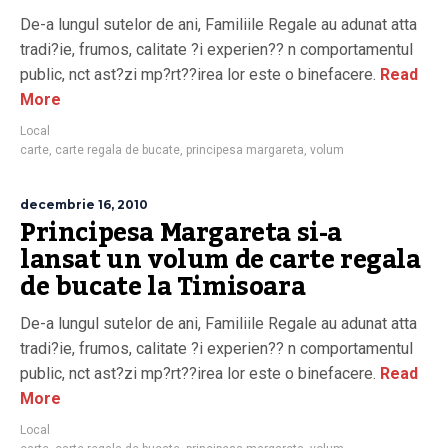
De-a lungul sutelor de ani, Familiile Regale au adunat atta
tradi?ie, frumos, calitate ?i experien?? n comportamentul
public, nct ast?zi mp?rt??irea lor este o binefacere.
Read
More
Local
carte
,
carte regala de bucate
,
principesa margareta
,
volum
decembrie 16, 2010
Principesa Margareta si-a
lansat un volum de carte regala
de bucate la Timisoara
De-a lungul sutelor de ani, Familiile Regale au adunat atta
tradi?ie, frumos, calitate ?i experien?? n comportamentul
public, nct ast?zi mp?rt??irea lor este o binefacere.
Read
More
Local