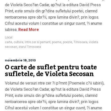
de Violeta Seco?an Cadar, ap?rut la editura David Press
Print, este smuls din gr?dina sufletului poetei, clamnd
rentoarcerea spre obr?ii, spre lumina divin?, prin logos.
Cifrul acestui volum l constitue un singur cuvnt, ?i anume
iubirea.
Read More
Local
carte
,
cultura
,
intre cer si pamant
,
poeme
,
poezie
,
Timisoara
,
violeta
secosan
,
ziarul Timisoara
noiembrie 18, 2010
O carte de suflet pentru toate
sufletele, de Violeta Secosan
Volumul de versuri ntre cer ?i p?mnt (Poemele c?ii iubirii),
de Violeta Seco?an Cadar, ap?rut la editura David Press
Print, este smuls din gr?dina sufletului poetei, clamnd
rentoarcerea spre obr?ii, spre lumina divin?, prin logos.
Cifrul acestui volum l constitue un singur cuvnt, ?i anume