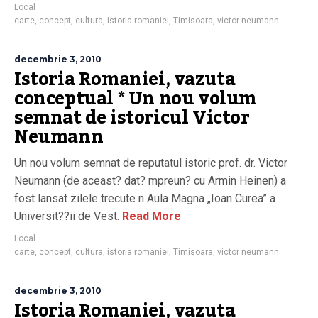
Local
carte
,
concept
,
cultura
,
istoria romaniei
,
Timisoara
,
victor neumann
decembrie 3, 2010
Istoria Romaniei, vazuta
conceptual * Un nou volum
semnat de istoricul Victor
Neumann
Un nou volum semnat de reputatul istoric prof. dr. Victor
Neumann (de aceast? dat? mpreun? cu Armin Heinen) a
fost lansat zilele trecute n Aula Magna „Ioan Curea” a
Universit??ii de Vest.
Read More
Local
carte
,
concept
,
cultura
,
istoria romaniei
,
Timisoara
,
victor neumann
decembrie 3, 2010
Istoria Romaniei, vazuta