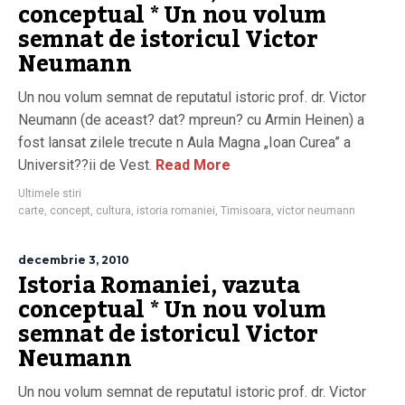
conceptual * Un nou volum
semnat de istoricul Victor
Neumann
Un nou volum semnat de reputatul istoric prof. dr. Victor
Neumann (de aceast? dat? mpreun? cu Armin Heinen) a
fost lansat zilele trecute n Aula Magna „Ioan Curea” a
Universit??ii de Vest.
Read More
Ultimele stiri
carte
,
concept
,
cultura
,
istoria romaniei
,
Timisoara
,
victor neumann
decembrie 3, 2010
Istoria Romaniei, vazuta
conceptual * Un nou volum
semnat de istoricul Victor
Neumann
Un nou volum semnat de reputatul istoric prof. dr. Victor