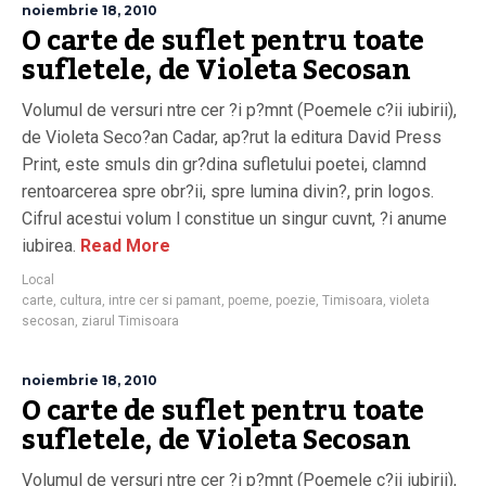
noiembrie 18, 2010
O carte de suflet pentru toate
sufletele, de Violeta Secosan
Volumul de versuri ntre cer ?i p?mnt (Poemele c?ii iubirii),
de Violeta Seco?an Cadar, ap?rut la editura David Press
Print, este smuls din gr?dina sufletului poetei, clamnd
rentoarcerea spre obr?ii, spre lumina divin?, prin logos.
Cifrul acestui volum l constitue un singur cuvnt, ?i anume
iubirea.
Read More
Local
carte
,
cultura
,
intre cer si pamant
,
poeme
,
poezie
,
Timisoara
,
violeta
secosan
,
ziarul Timisoara
noiembrie 18, 2010
O carte de suflet pentru toate
sufletele, de Violeta Secosan
Volumul de versuri ntre cer ?i p?mnt (Poemele c?ii iubirii),