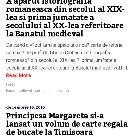
A aparut Istoriografia
romaneasca din secolul al XIX-
lea si prima jumatate a
secolului al XX-lea referitoare
la Banatul medieval
De curnd a v?zut lumina tiparului o nou? carte de istorie
semnat? de prof. dr. Tiberiu Ciobanu. Istoriografia
romneasc? din secolul al XIX-lea ?i prima jum?tate a
secolului al XX-lea referitoare la Banatul medieval, vol.I-II.
Read More
Local
banat medieval
,
carte
,
tiberiu ciobanu
decembrie 16, 2010
Principesa Margareta si-a
lansat un volum de carte regala
de bucate la Timisoara