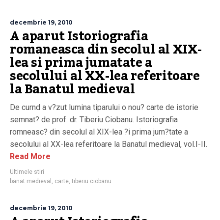
decembrie 19, 2010
A aparut Istoriografia
romaneasca din secolul al XIX-
lea si prima jumatate a
secolului al XX-lea referitoare
la Banatul medieval
De curnd a v?zut lumina tiparului o nou? carte de istorie
semnat? de prof. dr. Tiberiu Ciobanu. Istoriografia
romneasc? din secolul al XIX-lea ?i prima jum?tate a
secolului al XX-lea referitoare la Banatul medieval, vol.I-II.
Read More
Ultimele stiri
banat medieval
,
carte
,
tiberiu ciobanu
decembrie 19, 2010