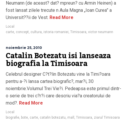
Neumann (de aceast? dat? mpreun? cu Armin Heinen) a
fost lansat zilele trecute n Aula Magna „Ioan Curea” a
Universit??ii de Vest.
Read More
Local
carte
,
concept
,
cultura
,
istoria romaniei
,
Timisoara
,
victor neumann
noiembrie 25, 2010
Catalin Botezatu isi lanseaza
biografia la Timisoara
Celebrul designer C?t?lin Botezatu vine la Timi?oara
pentru a-?i lansa cartea biografic?, mar?i, 30
noiembrie.Volumul Trei Vie?i. Pedeapsa este primul dintr-
o serie de trei c?r?i care descriu via?a creatorului de
mod?.
Read More
Local
biografie
,
bote
,
carte
,
catalin botezatu
,
mall
,
Timisoara
,
ziarul Timisoara