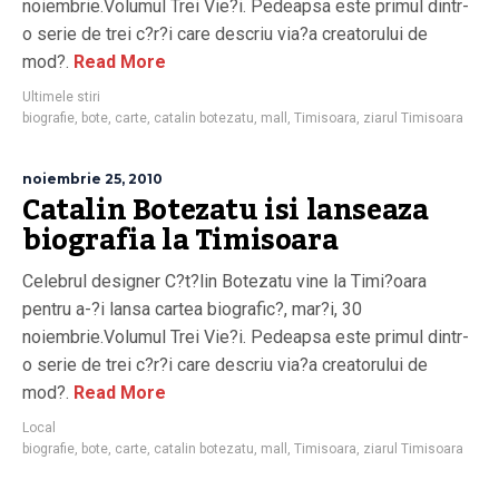
noiembrie.Volumul Trei Vie?i. Pedeapsa este primul dintr-
o serie de trei c?r?i care descriu via?a creatorului de
mod?.
Read More
Ultimele stiri
biografie
,
bote
,
carte
,
catalin botezatu
,
mall
,
Timisoara
,
ziarul Timisoara
noiembrie 25, 2010
Catalin Botezatu isi lanseaza
biografia la Timisoara
Celebrul designer C?t?lin Botezatu vine la Timi?oara
pentru a-?i lansa cartea biografic?, mar?i, 30
noiembrie.Volumul Trei Vie?i. Pedeapsa este primul dintr-
o serie de trei c?r?i care descriu via?a creatorului de
mod?.
Read More
Local
biografie
,
bote
,
carte
,
catalin botezatu
,
mall
,
Timisoara
,
ziarul Timisoara