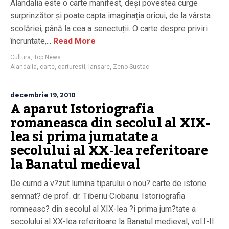
Alandalia este o carte manifest, deși povestea curge
surprinzător și poate capta imaginația oricui, de la vârsta
scolăriei, până la cea a senectuții. O carte despre priviri
încruntate,...
Read More
Cultura
,
Top News
Alandalia
,
carte
,
carturesti
,
lansare
,
Zeno Sustac
decembrie 19, 2010
A aparut Istoriografia
romaneasca din secolul al XIX-
lea si prima jumatate a
secolului al XX-lea referitoare
la Banatul medieval
De curnd a v?zut lumina tiparului o nou? carte de istorie
semnat? de prof. dr. Tiberiu Ciobanu. Istoriografia
romneasc? din secolul al XIX-lea ?i prima jum?tate a
secolului al XX-lea referitoare la Banatul medieval, vol.I-II.