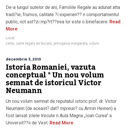
De-a lungul sutelor de ani, Familiile Regale au adunat atta
tradi?ie, frumos, calitate ?i experien?? n comportamentul
public, nct ast?zi mp?rt??irea lor este o binefacere.
Read
More
Local
carte
,
carte regala de bucate
,
principesa margareta
,
volum
decembrie 3, 2010
Istoria Romaniei, vazuta
conceptual * Un nou volum
semnat de istoricul Victor
Neumann
Un nou volum semnat de reputatul istoric prof. dr. Victor
Neumann (de aceast? dat? mpreun? cu Armin Heinen) a
fost lansat zilele trecute n Aula Magna „Ioan Curea” a
Universit??ii de Vest.
Read More