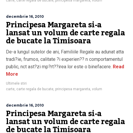
carte
,
carte regala de bucate
,
principesa margareta
,
volum
decembrie 16, 2010
Principesa Margareta si-a
lansat un volum de carte regala
de bucate la Timisoara
De-a lungul sutelor de ani, Familiile Regale au adunat atta
tradi?ie, frumos, calitate ?i experien?? n comportamentul
public, nct ast?zi mp?rt??irea lor este o binefacere.
Read
More
Ultimele stiri
carte
,
carte regala de bucate
,
principesa margareta
,
volum
decembrie 16, 2010
Principesa Margareta si-a
lansat un volum de carte regala
de bucate la Timisoara