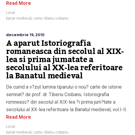
Read More
Local
banat medieval
,
carte
,
tiberiu ciobanu
decembrie 19, 2010
A aparut Istoriografia
romaneasca din secolul al XIX-
lea si prima jumatate a
secolului al XX-lea referitoare
la Banatul medieval
De curnd a v?zut lumina tiparului o nou? carte de istorie
semnat? de prof. dr. Tiberiu Ciobanu. Istoriografia
romneasc? din secolul al XIX-lea ?i prima jum?tate a
secolului al XX-lea referitoare la Banatul medieval, vol.I-II.
Read More
Local
banat medieval
,
carte
,
tiberiu ciobanu