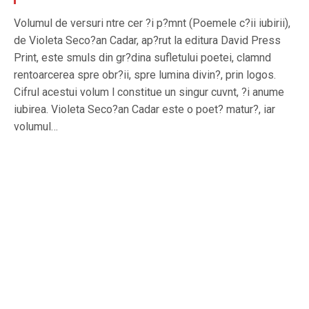
Volumul de versuri ntre cer ?i p?mnt (Poemele c?ii iubirii),
de Violeta Seco?an Cadar, ap?rut la editura David Press
Print, este smuls din gr?dina sufletului poetei, clamnd
rentoarcerea spre obr?ii, spre lumina divin?, prin logos.
Cifrul acestui volum l constitue un singur cuvnt, ?i anume
iubirea. Violeta Seco?an Cadar este o poet? matur?, iar
volumul…