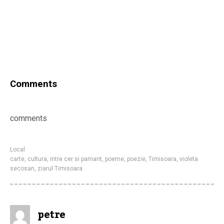
Comments
comments
Local
carte
,
cultura
,
intre cer si pamant
,
poeme
,
poezie
,
Timisoara
,
violeta
secosan
,
ziarul Timisoara
petre