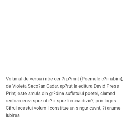
Volumul de versuri ntre cer ?i p?mnt (Poemele c?ii iubirii),
de Violeta Seco?an Cadar, ap?rut la editura David Press
Print, este smuls din gr?dina sufletului poetei, clamnd
rentoarcerea spre obr?ii, spre lumina divin?, prin logos.
Cifrul acestui volum l constitue un singur cuvnt, ?i anume
iubirea.