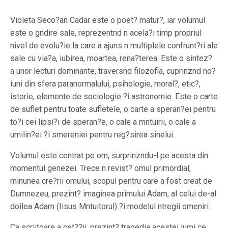
Violeta Seco?an Cadar este o poet? matur?, iar volumul
este o gndire sale, reprezentnd n acela?i timp propriul
nivel de evolu?ie la care a ajuns n multiplele confrunt?ri ale
sale cu via?a, iubirea, moartea, rena?terea. Este o sintez?
a unor lecturi dominante, traversnd filozofia, cuprinznd no?
iuni din sfera paranormalului, psihologie, moral?, etic?,
istorie, elemente de sociologie ?i astronomie. Este o carte
de suflet pentru toate sufletele, o carte a speran?ei pentru
to?i cei lipsi?i de speran?e, o cale a mntuirii, o cale a
umilin?ei ?i smereniei pentru reg?sirea sinelui.
Volumul este centrat pe om, surprinzndu-l pe acesta din
momentul genezei. Trece n revist? omul primordial,
minunea cre?rii omului, scopul pentru care a fost creat de
Dumnezeu, prezint? imaginea primului Adam, al celui de-al
doilea Adam (Iisus Mntuitorul) ?i modelul ntregii omeniri.
Ca scriitoare a cet??ii, prezint? tragedia acestei lumi ce