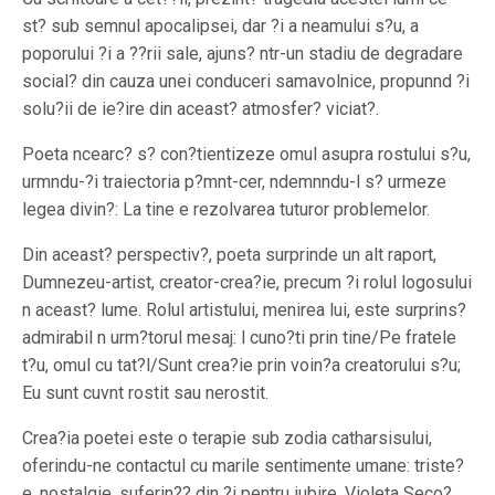
st? sub semnul apocalipsei, dar ?i a neamului s?u, a
poporului ?i a ??rii sale, ajuns? ntr-un stadiu de degradare
social? din cauza unei conduceri samavolnice, propunnd ?i
solu?ii de ie?ire din aceast? atmosfer? viciat?.
Poeta ncearc? s? con?tientizeze omul asupra rostului s?u,
urmndu-?i traiectoria p?mnt-cer, ndemnndu-l s? urmeze
legea divin?: La tine e rezolvarea tuturor problemelor.
Din aceast? perspectiv?, poeta surprinde un alt raport,
Dumnezeu-artist, creator-crea?ie, precum ?i rolul logosului
n aceast? lume. Rolul artistului, menirea lui, este surprins?
admirabil n urm?torul mesaj: l cuno?ti prin tine/Pe fratele
t?u, omul cu tat?l/Sunt crea?ie prin voin?a creatorului s?u;
Eu sunt cuvnt rostit sau nerostit.
Crea?ia poetei este o terapie sub zodia catharsisului,
oferindu-ne contactul cu marile sentimente umane: triste?
e, nostalgie, suferin?? din ?i pentru iubire. Violeta Seco?