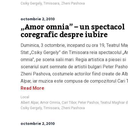
Csiky Gergely
,
Timisoara
,
Zheni Pashova
octombrie 2, 2010
„Amor omnia” – un spectacol
coregrafic despre iubire
Duminica, 3 octombrie, incepand cu ora 19, Teatrul Ma
Stat „Csiky Gergely” din Timisoara reia spectacolul „
omnia”, pe scena salii mari. Regia artistica a piesei si
scenariul sunt semnate de artistii bulgari Peter Pasho
Zheni Pashova, costumele actorilor fiind create de Alb
Alpar, iar muzica este compusa de compozitorul Cari T
Read More
Local
Albert Alpar
,
Amor Omnia
,
Cari Tibor
,
Peter Pashov
,
Teatrul Maghiar d
Csiky Gergely
,
Timisoara
,
Zheni Pashova
octombrie 2, 2010