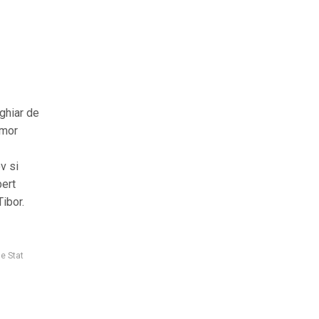
ghiar de
Amor
v si
bert
ibor.
e Stat