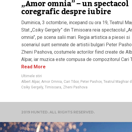
„Amor omnia” – un spectacol
coregrafic despre iubire
Duminica, 3 octombrie, incepand cu ora 19, Teatrul Ma
Stat „Csiky Gergely” din Timisoara reia spectacolul „
omnia”, pe scena salii mari. Regia artistica a piesei si
scenariul sunt semnate de artistii bulgari Peter Pasho
Zheni Pashova, costumele actorilor fiind create de Alb
Alpar, iar muzica este compusa de compozitorul Cari T
Read More
Ultimele stiri
Albert Alpar
,
Amor Omnia
,
Cari Tibor
,
Peter Pashov
,
Teatrul Maghiar d
Csiky Gergely
,
Timisoara
,
Zheni Pashova
2019 HUNTED. ALL RIGHTS RESERVED.