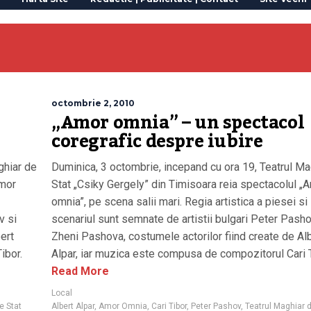
octombrie 2, 2010
„Amor omnia” – un spectacol
coregrafic despre iubire
ghiar de
Duminica, 3 octombrie, incepand cu ora 19, Teatrul Ma
Amor
Stat „Csiky Gergely” din Timisoara reia spectacolul „
omnia”, pe scena salii mari. Regia artistica a piesei si
v si
scenariul sunt semnate de artistii bulgari Peter Pasho
ert
Zheni Pashova, costumele actorilor fiind create de Al
ibor.
Alpar, iar muzica este compusa de compozitorul Cari T
Read More
Local
e Stat
Albert Alpar
,
Amor Omnia
,
Cari Tibor
,
Peter Pashov
,
Teatrul Maghiar d