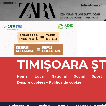
TIMIȘOARA ȘT
Home
Local
National
Social
Sport
Despre cookies – Politica de cookie
Timisoara TV
Credinta
Istorie
Misterele Orasului