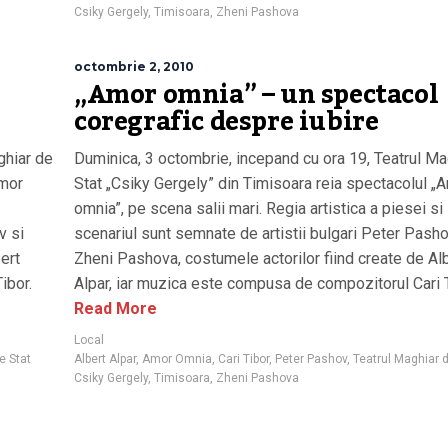
Csiky Gergely
,
Timisoara
,
Zheni Pashova
octombrie 2, 2010
„Amor omnia” – un spectacol
coregrafic despre iubire
ghiar de
Duminica, 3 octombrie, incepand cu ora 19, Teatrul Ma
Amor
Stat „Csiky Gergely” din Timisoara reia spectacolul „
omnia”, pe scena salii mari. Regia artistica a piesei si
v si
scenariul sunt semnate de artistii bulgari Peter Pasho
ert
Zheni Pashova, costumele actorilor fiind create de Al
ibor.
Alpar, iar muzica este compusa de compozitorul Cari T
Read More
Local
e Stat
Albert Alpar
,
Amor Omnia
,
Cari Tibor
,
Peter Pashov
,
Teatrul Maghiar d
Csiky Gergely
,
Timisoara
,
Zheni Pashova