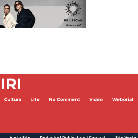
IRI
Cultura
Life
No Comment
Video
Weborial
Harta Site
Redactie | Publicitate | Contact
Site Vechi