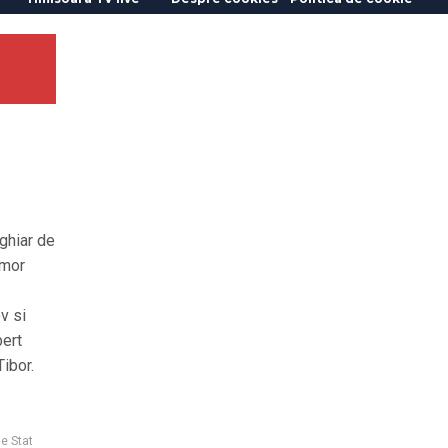
ghiar de
Amor
v si
bert
ibor.
e Stat