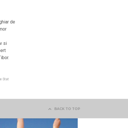
ghiar de
Amor
v si
ert
ibor.
e Stat
BACK TO TOP