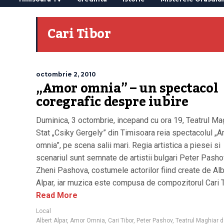
Cari Tibor
octombrie 2, 2010
„Amor omnia” – un spectacol
coregrafic despre iubire
Duminica, 3 octombrie, incepand cu ora 19, Teatrul Ma
Stat „Csiky Gergely” din Timisoara reia spectacolul „
omnia”, pe scena salii mari. Regia artistica a piesei si
scenariul sunt semnate de artistii bulgari Peter Pasho
Zheni Pashova, costumele actorilor fiind create de Alb
Alpar, iar muzica este compusa de compozitorul Cari T
Read More
Local
Albert Alpar
,
Amor Omnia
,
Cari Tibor
,
Peter Pashov
,
Teatrul Maghiar d