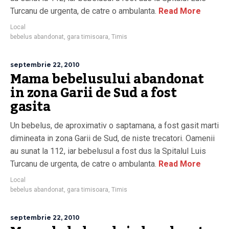
Turcanu de urgenta, de catre o ambulanta.
Read More
Local
bebelus abandonat
,
gara timisoara
,
Timis
septembrie 22, 2010
Mama bebelusului abandonat
in zona Garii de Sud a fost
gasita
Un bebelus, de aproximativ o saptamana, a fost gasit marti
dimineata in zona Garii de Sud, de niste trecatori. Oamenii
au sunat la 112, iar bebelusul a fost dus la Spitalul Luis
Turcanu de urgenta, de catre o ambulanta.
Read More
Local
bebelus abandonat
,
gara timisoara
,
Timis
septembrie 22, 2010