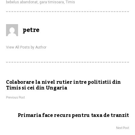
bebelus abandonat
,
gara timisoara
,
Timis
petre
View All Posts by Author
Colaborare la nivel rutier intre politistii din
Timis si cei din Ungaria
Previous Post
Primaria face recurs pentru taxa de tranzit
Next Post