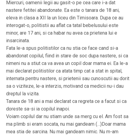
Miercuri, oamenii legii au gasit-o pe cea care i-a dat
nastere fetitei abandonate. Ea este o tanara de 18 ani,
eleva in clasa a XII la un liceu din Timisoara. Dupa ce au
interogat-o, politistii au aflat ca tatal bebelusului este
minor, are 17 ani, si ca habar nu avea ca prietena lui e
insarcinata.
Fata le-a spus politistilor ca nu stia ce face cand si-a
abandonat copilul, fiind in stare de soc dupa nastere, si ca
nimeni nu a stiut ca va avea un copil doar mama ei. Ea le-a
mai declarat politistilor ca atata timp cat a stat in spital,
internata pentru nastere, si prietenii sau cunoscutii au dorit
sa o viziteze, le-a interzis, motivand ca medicii nu-i dau
dreptul la vizita.
Tanara de 18 ani a mai declarat ca regreta ce a facut si ca
doreste sa-si ia copilul inapoi.
Voiam copilul dar nu stiam unde sa merg cu el. Am fost sa
ma plimb si eram socata, nu mai gandeam (…)Doar mama
mea stia de sarcina. Nu mai gandeam nimic. Nu m-am