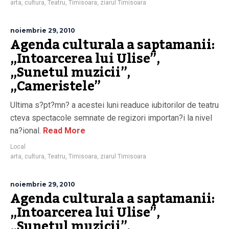
arta
,
cultura
,
Teatru
,
Timisoara
,
ziarul Timisoara
noiembrie 29, 2010
Agenda culturala a saptamanii:
„Intoarcerea lui Ulise”,
„Sunetul muzicii”,
„Cameristele”
Ultima s?pt?mn? a acestei luni readuce iubitorilor de teatru
cteva spectacole semnate de regizori importan?i la nivel
na?ional.
Read More
Local
arta
,
cultura
,
Teatru
,
Timisoara
,
ziarul Timisoara
noiembrie 29, 2010
Agenda culturala a saptamanii:
„Intoarcerea lui Ulise”,
„Sunetul muzicii”,