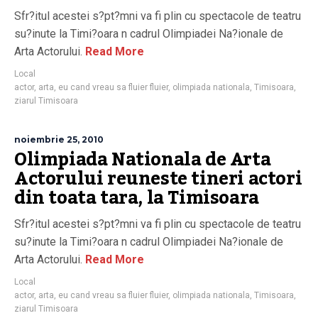
Sfr?itul acestei s?pt?mni va fi plin cu spectacole de teatru
su?inute la Timi?oara n cadrul Olimpiadei Na?ionale de
Arta Actorului.
Read More
Local
actor
,
arta
,
eu cand vreau sa fluier fluier
,
olimpiada nationala
,
Timisoara
,
ziarul Timisoara
noiembrie 25, 2010
Olimpiada Nationala de Arta
Actorului reuneste tineri actori
din toata tara, la Timisoara
Sfr?itul acestei s?pt?mni va fi plin cu spectacole de teatru
su?inute la Timi?oara n cadrul Olimpiadei Na?ionale de
Arta Actorului.
Read More
Local
actor
,
arta
,
eu cand vreau sa fluier fluier
,
olimpiada nationala
,
Timisoara
,
ziarul Timisoara