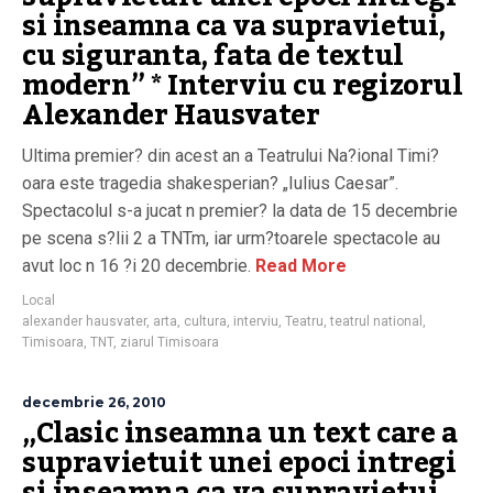
si inseamna ca va supravietui,
cu siguranta, fata de textul
modern” * Interviu cu regizorul
Alexander Hausvater
Ultima premier? din acest an a Teatrului Na?ional Timi?
oara este tragedia shakesperian? „Iulius Caesar”.
Spectacolul s-a jucat n premier? la data de 15 decembrie
pe scena s?lii 2 a TNTm, iar urm?toarele spectacole au
avut loc n 16 ?i 20 decembrie.
Read More
Local
alexander hausvater
,
arta
,
cultura
,
interviu
,
Teatru
,
teatrul national
,
Timisoara
,
TNT
,
ziarul Timisoara
decembrie 26, 2010
„Clasic inseamna un text care a
supravietuit unei epoci intregi