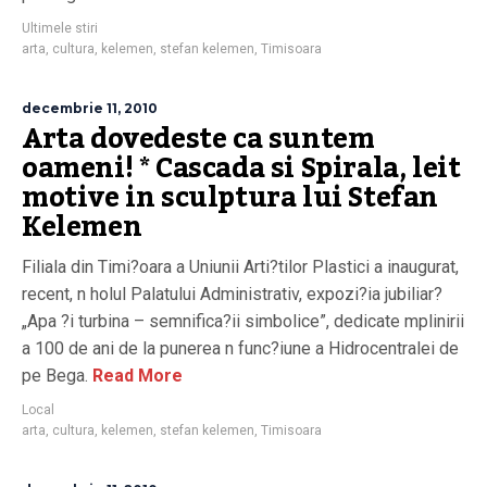
Ultimele stiri
arta
,
cultura
,
kelemen
,
stefan kelemen
,
Timisoara
decembrie 11, 2010
Arta dovedeste ca suntem
oameni! * Cascada si Spirala, leit
motive in sculptura lui Stefan
Kelemen
Filiala din Timi?oara a Uniunii Arti?tilor Plastici a inaugurat,
recent, n holul Palatului Administrativ, expozi?ia jubiliar?
„Apa ?i turbina – semnifica?ii simbolice”, dedicate mplinirii
a 100 de ani de la punerea n func?iune a Hidrocentralei de
pe Bega.
Read More
Local
arta
,
cultura
,
kelemen
,
stefan kelemen
,
Timisoara