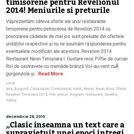
timisorene pentru Revelionul
2014! Meniurile si preturile
Văprezentăm câteva oferte ale unor restaurante
timișorene pentru petrecerea de Revelion 2014 cu
precizarea cădatele de mai jos sunt preluate din ofertele
unităților respective și nu ne asumăm răspunderea pentru
eventualele modificări ale acestora. Revelion 2014
Restaurant Neon Timișoara I. Gustare rece Piftie de curcan
Rol de castravete cu cremăde brânză Vol-au-vent cuÂ
gorgonzola și...
Read More
Local
arta
,
Burgund
,
Colosseum
,
Comtinental
,
Hotel
,
Meniu
,
Neon
,
Nora
,
Oferte
Revelion Timisoara 2014
,
Pret
,
preturi
,
Program
,
restaurant
,
Strelitia
,
Valery
decembrie 26, 2010
„Clasic inseamna un text care a
supravietuit unei epoci intregi