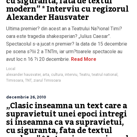
cu siguranta, fata de textul
modern” * Interviu cu regizorul
Alexander Hausvater
Ultima premier? din acest an a Teatrului Na?ional Timi?
oara este tragedia shakesperian? „Iulius Caesar”.
Spectacolul s-a jucat n premier? la data de 15 decembrie
pe scena s?lii 2 a TNTm, iar urm?toarele spectacole au
avut loc n 16 ?i 20 decembrie.
Read More
Local
alexander hausvater
,
arta
,
cultura
,
interviu
,
Teatru
,
teatrul national
,
Timisoara
,
TNT
,
ziarul Timisoara
decembrie 26, 2010
„Clasic inseamna un text care a
supravietuit unei epoci intregi
si inseamna ca va supravietui,
cu siguranta, fata de textul