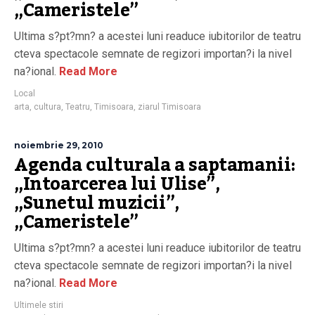
„Cameristele”
Ultima s?pt?mn? a acestei luni readuce iubitorilor de teatru
cteva spectacole semnate de regizori importan?i la nivel
na?ional.
Read More
Local
arta
,
cultura
,
Teatru
,
Timisoara
,
ziarul Timisoara
noiembrie 29, 2010
Agenda culturala a saptamanii:
„Intoarcerea lui Ulise”,
„Sunetul muzicii”,
„Cameristele”
Ultima s?pt?mn? a acestei luni readuce iubitorilor de teatru
cteva spectacole semnate de regizori importan?i la nivel
na?ional.
Read More
Ultimele stiri