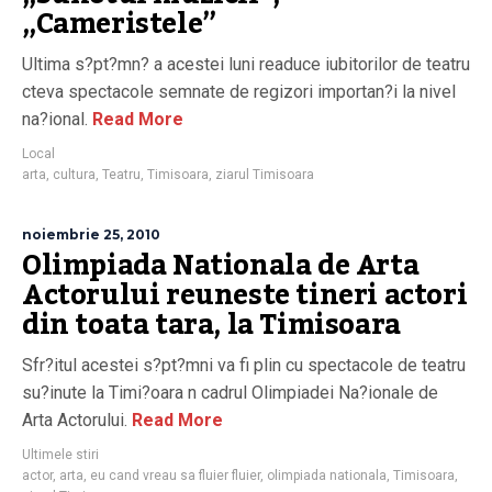
„Cameristele”
Ultima s?pt?mn? a acestei luni readuce iubitorilor de teatru
cteva spectacole semnate de regizori importan?i la nivel
na?ional.
Read More
Local
arta
,
cultura
,
Teatru
,
Timisoara
,
ziarul Timisoara
noiembrie 25, 2010
Olimpiada Nationala de Arta
Actorului reuneste tineri actori
din toata tara, la Timisoara
Sfr?itul acestei s?pt?mni va fi plin cu spectacole de teatru
su?inute la Timi?oara n cadrul Olimpiadei Na?ionale de
Arta Actorului.
Read More
Ultimele stiri
actor
,
arta
,
eu cand vreau sa fluier fluier
,
olimpiada nationala
,
Timisoara
,