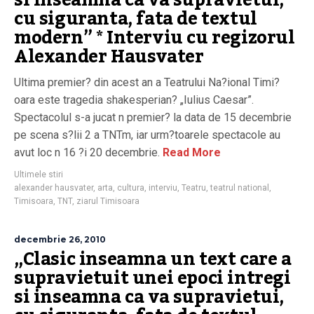
si inseamna ca va supravietui,
cu siguranta, fata de textul
modern” * Interviu cu regizorul
Alexander Hausvater
Ultima premier? din acest an a Teatrului Na?ional Timi?
oara este tragedia shakesperian? „Iulius Caesar”.
Spectacolul s-a jucat n premier? la data de 15 decembrie
pe scena s?lii 2 a TNTm, iar urm?toarele spectacole au
avut loc n 16 ?i 20 decembrie.
Read More
Ultimele stiri
alexander hausvater
,
arta
,
cultura
,
interviu
,
Teatru
,
teatrul national
,
Timisoara
,
TNT
,
ziarul Timisoara
decembrie 26, 2010
„Clasic inseamna un text care a
supravietuit unei epoci intregi
si inseamna ca va supravietui,