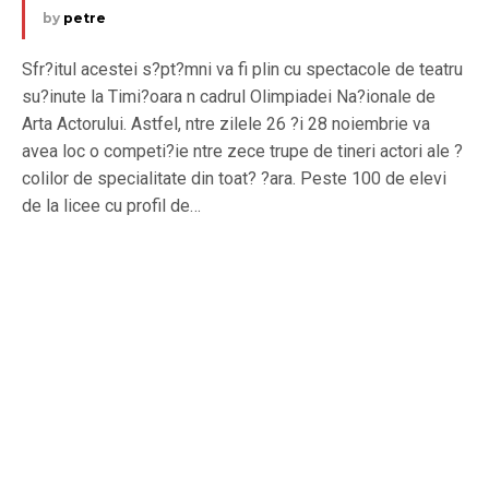
by
petre
Sfr?itul acestei s?pt?mni va fi plin cu spectacole de teatru
su?inute la Timi?oara n cadrul Olimpiadei Na?ionale de
Arta Actorului. Astfel, ntre zilele 26 ?i 28 noiembrie va
avea loc o competi?ie ntre zece trupe de tineri actori ale ?
colilor de specialitate din toat? ?ara. Peste 100 de elevi
de la licee cu profil de…