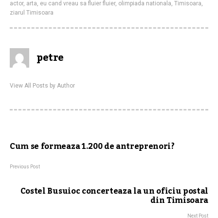
actor
,
arta
,
eu cand vreau sa fluier fluier
,
olimpiada nationala
,
Timisoara
,
ziarul Timisoara
petre
View All Posts by Author
Cum se formeaza 1.200 de antreprenori?
Previous Post
Costel Busuioc concerteaza la un oficiu postal
din Timisoara
Next Post