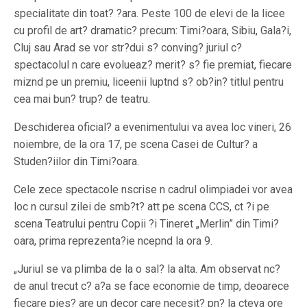
specialitate din toat? ?ara. Peste 100 de elevi de la licee
cu profil de art? dramatic? precum: Timi?oara, Sibiu, Gala?i,
Cluj sau Arad se vor str?dui s? conving? juriul c?
spectacolul n care evolueaz? merit? s? fie premiat, fiecare
miznd pe un premiu, liceenii luptnd s? ob?in? titlul pentru
cea mai bun? trup? de teatru.
Deschiderea oficial? a evenimentului va avea loc vineri, 26
noiembre, de la ora 17, pe scena Casei de Cultur? a
Studen?iilor din Timi?oara.
Cele zece spectacole nscrise n cadrul olimpiadei vor avea
loc n cursul zilei de smb?t? att pe scena CCS, ct ?i pe
scena Teatrului pentru Copii ?i Tineret „Merlin” din Timi?
oara, prima reprezenta?ie ncepnd la ora 9.
„Juriul se va plimba de la o sal? la alta. Am observat nc?
de anul trecut c? a?a se face economie de timp, deoarece
fiecare pies? are un decor care necesit? pn? la cteva ore