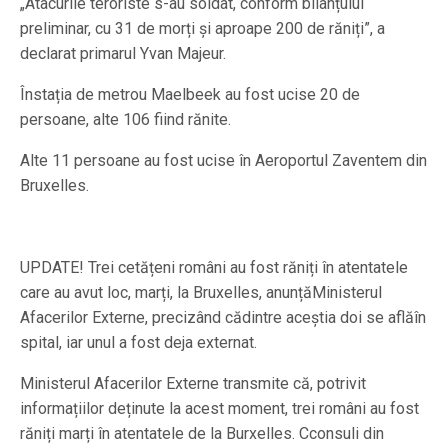
„Atacurile teroriste s-au soldat, conform bilanțului
preliminar, cu 31 de morți și aproape 200 de răniți”, a
declarat primarul Yvan Majeur.
Înstația de metrou Maelbeek au fost ucise 20 de
persoane, alte 106 fiind rănite.
Alte 11 persoane au fost ucise în Aeroportul Zaventem din
Bruxelles.
UPDATE! Trei cetățeni români au fost răniți în atentatele
care au avut loc, marți, la Bruxelles, anunțăMinisterul
Afacerilor Externe, precizând cădintre aceștia doi se aflăîn
spital, iar unul a fost deja externat.
Ministerul Afacerilor Externe transmite că, potrivit
informațiilor deținute la acest moment, trei români au fost
răniți marți în atentatele de la Burxelles. Cconsuli din