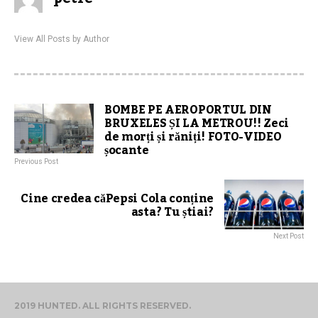
View All Posts by Author
BOMBE PE AEROPORTUL DIN
BRUXELES ȘI LA METROU!! Zeci
de morți și răniți! FOTO-VIDEO
șocante
Previous Post
Cine credea căPepsi Cola conține
asta? Tu știai?
Next Post
2019 HUNTED. ALL RIGHTS RESERVED.