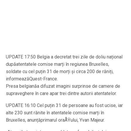
UPDATE 17:50 Belgia a decretat trei zile de doliu național
dupăatentatele comise marți în regiunea Bruxelles,
soldate cu cel puțin 31 de morți și circa 200 de răniți,
informeazăQuest-France.
Presa belgianăa difuzat imagini surprinse de camere de
supraveghere în care apar trei dintre autorii atentatelor.
UPDATE 16:10 Cel puțin 31 de persoane au fost ucise, iar
alte 230 sunt rănite în atentatele comise marți în
Bruxelles, anunțăprimarul oraÅŸului, Yvan Majeur.