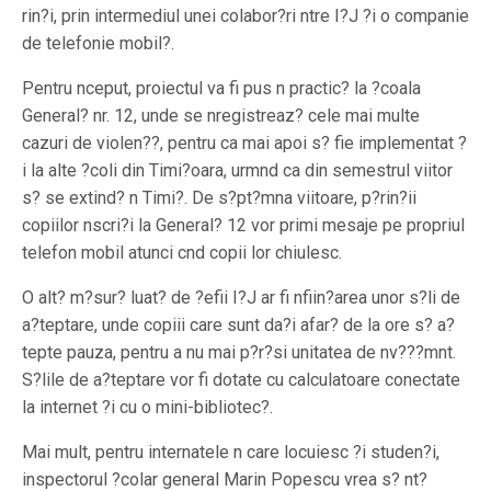
rin?i, prin intermediul unei colabor?ri ntre I?J ?i o companie
de telefonie mobil?.
Pentru nceput, proiectul va fi pus n practic? la ?coala
General? nr. 12, unde se nregistreaz? cele mai multe
cazuri de violen??, pentru ca mai apoi s? fie implementat ?
i la alte ?coli din Timi?oara, urmnd ca din semestrul viitor
s? se extind? n Timi?. De s?pt?mna viitoare, p?rin?ii
copiilor nscri?i la General? 12 vor primi mesaje pe propriul
telefon mobil atunci cnd copii lor chiulesc.
O alt? m?sur? luat? de ?efii I?J ar fi nfiin?area unor s?li de
a?teptare, unde copiii care sunt da?i afar? de la ore s? a?
tepte pauza, pentru a nu mai p?r?si unitatea de nv???mnt.
S?lile de a?teptare vor fi dotate cu calculatoare conectate
la internet ?i cu o mini-bibliotec?.
Mai mult, pentru internatele n care locuiesc ?i studen?i,
inspectorul ?colar general Marin Popescu vrea s? nt?