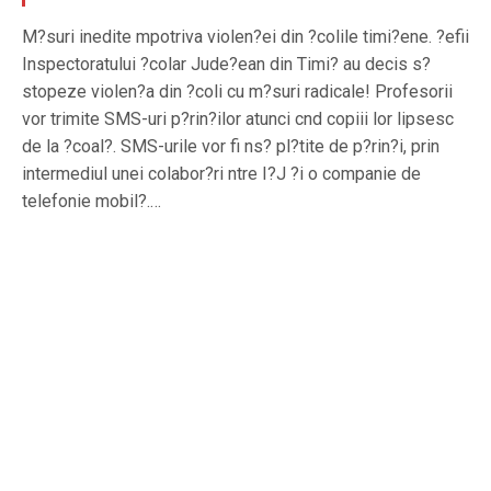
M?suri inedite mpotriva violen?ei din ?colile timi?ene. ?efii
Inspectoratului ?colar Jude?ean din Timi? au decis s?
stopeze violen?a din ?coli cu m?suri radicale! Profesorii
vor trimite SMS-uri p?rin?ilor atunci cnd copiii lor lipsesc
de la ?coal?. SMS-urile vor fi ns? pl?tite de p?rin?i, prin
intermediul unei colabor?ri ntre I?J ?i o companie de
telefonie mobil?.…