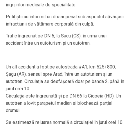
îngrijirilor medicale de specialitate.
Polițiștii au întocmit un dosar penal sub aspectul săvârșirii
infracțiunii de vătămare corporală din culpă.
Trafic îngreunat pe DN 6, la Sacu (CS), în urma unui
accident între un autoturism și un autotren.
Un alt accident a fost pe autostrada #A1, km 525+800,
Șagu (AR), sensul spre Arad, între un autoturism și un
autotren. Circulația se desfășoară doar pe banda 2, până în
jurul orei 10.
Circulația este îngreunată și pe DN 66 la Ciopeia (HD). Un
autotren a lovit parapetul median și blochează parțial
drumul.
Se estimează reluarea normală a circulației în jurul orei 10.