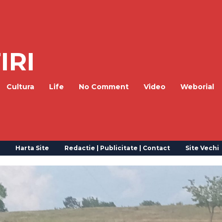
IRI
Cultura
Life
No Comment
Video
Weborial
Harta Site
Redactie | Publicitate | Contact
Site Vechi