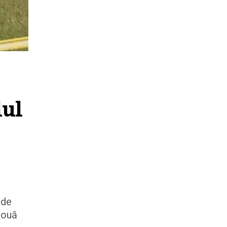
ul 
 de
două