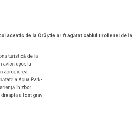
acvatic de la Orăștie ar fi agățat cablul tirolienei de la
na turistică de la
 avion ușor, la
în apropierea
inătate a Aqua Park-
periență în zbor
n dreapta a fost grav