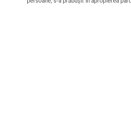
persoane, s-a prăbușit în apropierea parc