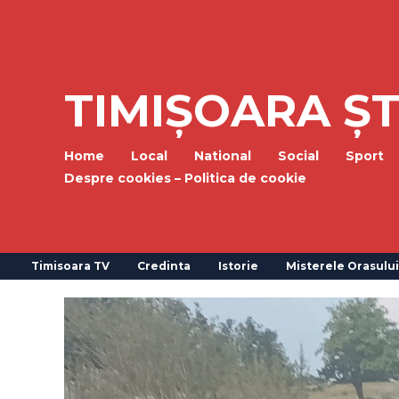
TIMIȘOARA ȘT
Home
Local
National
Social
Sport
Despre cookies – Politica de cookie
Timisoara TV
Credinta
Istorie
Misterele Orasului