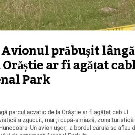
vionul prăbușit lângă 
Orăștie ar fi agățat cabl
enal Park
parcul acvatic de la Orăștie ar fi agățat cablul
aviatică a zguduit, marți după-amiază, zona turistică
 Hunedoara. Un avion ușor, la bordul căruia se aflau 