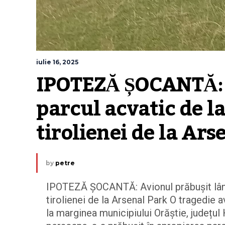
iulie 16, 2025
IPOTEZĂ ȘOCANTĂ: A
parcul acvatic de la 
tirolienei de la Ars
by
petre
IPOTEZĂ ȘOCANTĂ: Avionul prăbușit lângă 
tirolienei de la Arsenal Park O tragedie 
la marginea municipiului Orăștie, județul