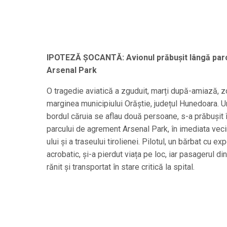
IPOTEZĂ ȘOCANTĂ: Avionul prăbușit lângă parcul 
Arsenal Park
O tragedie aviatică a zguduit, marți după-amiază, zo
marginea municipiului Orăștie, județul Hunedoara. Un
bordul căruia se aflau două persoane, s-a prăbușit 
parcului de agrement Arsenal Park, în imediata vec
ului și a traseului tirolienei. Pilotul, un bărbat cu ex
acrobatic, și-a pierdut viața pe loc, iar pasagerul di
rănit și transportat în stare critică la spital.